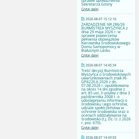
sprawie upoważnienia
Sekretarza Gminy
Czytaj dalej
2026-08-07 15:12:16
ZARZĄDZENIE NR 286/26
BURMISTRZA MYSZYŃCA z
dnia 29 maja 2026 r. w
sprawie powierzenia
pełnienia obowiązków
Kierownika Środowiskowego
Domu Samopomocy w
Białusnym Lasku
Czytaj dalej
2026-08-07 14:45:34
Treść decyzji Burmistrza
Myszyńca o środowiskowych
uwarunkowaniach znak IN-
GP.6220.6.2026 z dn.
07.08.2026 r. opublikowana
na okres 14 dni zgodnie z
art. 85 ust. 3 ustawy z dnia 3
października 2008 r. o
udostępnianiu informacji o
środowisku i jego ochronie,
udziale społeczeństwa w
ochronie środowiska oraz o
ocenach oddziaływania na
środowisko (t.j. Dz. U. z 2026
r. poz. 670).
Czytaj dalej
2026-08-07 14:43:03