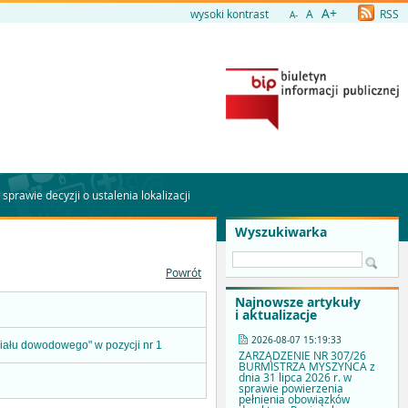
A+
wysoki kontrast
A
RSS
A-
prawie decyzji o ustalenia lokalizacji
Wyszukiwarka
Powrót
Najnowsze artykuły
i aktualizacje
2026-08-07 15:19:33
ału dowodowego" w pozycji nr 1
ZARZĄDZENIE NR 307/26
BURMISTRZA MYSZYŃCA z
dnia 31 lipca 2026 r. w
sprawie powierzenia
pełnienia obowiązków