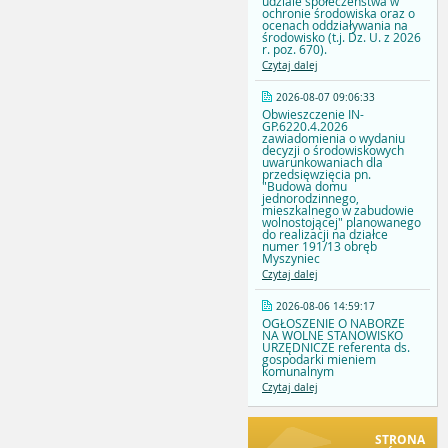
udziale społeczeństwa w
ochronie środowiska oraz o
ocenach oddziaływania na
środowisko (t.j. Dz. U. z 2026
r. poz. 670).
Czytaj dalej
2026-08-07 09:06:33
Obwieszczenie IN-
GP.6220.4.2026
zawiadomienia o wydaniu
decyzji o środowiskowych
uwarunkowaniach dla
przedsięwzięcia pn.
"Budowa domu
jednorodzinnego,
mieszkalnego w zabudowie
wolnostojącej" planowanego
do realizacji na działce
numer 191/13 obręb
Myszyniec
Czytaj dalej
2026-08-06 14:59:17
OGŁOSZENIE O NABORZE
NA WOLNE STANOWISKO
URZĘDNICZE referenta ds.
gospodarki mieniem
komunalnym
Czytaj dalej
STRONA