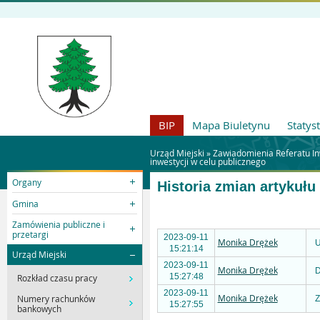
BIP
Mapa Biuletynu
Statys
Urząd Miejski »
Zawiadomienia Referatu In
inwestycji w celu publicznego
Organy
Historia zmian artykułu
Gmina
Zamówienia publiczne i
przetargi
2023-09-11
Monika Drężek
U
15:21:14
Urząd Miejski
2023-09-11
Monika Drężek
D
15:27:48
Rozkład czasu pracy
2023-09-11
Monika Drężek
Numery rachunków
Z
15:27:55
bankowych