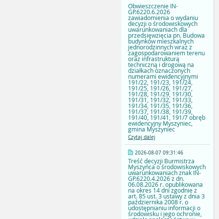
Obwieszczenie IN-
GP.6220.6.2026
zawiadomienia o wydaniu
decyzji o środowiskowych
uwarunkowaniach dla
przedsięwzięcia pn. Budowa
budynków mieszkalnych
jednorodzinnych wraz z
zagospodarowaniem terenu
oraz infrastrukturą
techniczną i drogową na
działkach oznaczonych
numerami ewidencyjnymi
191/22, 191/23, 191/24,
191/25, 191/26, 191/27,
191/28, 191/29, 191/30,
191/31, 191/32, 191/33,
191/34, 191/35, 191/36,
191/37, 191/38, 191/39,
191/40, 191/41, 191/7 obręb
ewidencyjny Myszyniec,
gmina Myszyniec
Czytaj dalej
2026-08-07 09:31:46
Treść decyzji Burmistrza
Myszyńca o środowiskowych
uwarunkowaniach znak IN-
GP.6220.4.2026 z dn.
06.08.2026 r. opublikowana
na okres 14 dni zgodnie z
art. 85 ust. 3 ustawy z dnia 3
października 2008 r. o
udostępnianiu informacji o
środowisku i jego ochronie,