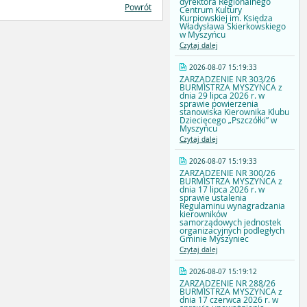
dyrektora Regionalnego
Powrót
Centrum Kultury
Kurpiowskiej im. Księdza
Władysława Skierkowskiego
w Myszyńcu
Czytaj dalej
2026-08-07 15:19:33
ZARZĄDZENIE NR 303/26
BURMISTRZA MYSZYŃCA z
dnia 29 lipca 2026 r. w
sprawie powierzenia
stanowiska Kierownika Klubu
Dziecięcego „Pszczółki” w
Myszyńcu
Czytaj dalej
2026-08-07 15:19:33
ZARZĄDZENIE NR 300/26
BURMISTRZA MYSZYŃCA z
dnia 17 lipca 2026 r. w
sprawie ustalenia
Regulaminu wynagradzania
kierowników
samorządowych jednostek
organizacyjnych podległych
Gminie Myszyniec
Czytaj dalej
2026-08-07 15:19:12
ZARZĄDZENIE NR 288/26
BURMISTRZA MYSZYŃCA z
dnia 17 czerwca 2026 r. w