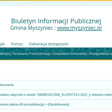
Biuletyn Informacji Publicznej
Gmina Myszyniec :
www.myszyniec.pl
tyki
Pomoc
Deklaracja dostępności
westycji, Planowania Przestrzennego i Gospodarki Komunalnej
»
Postępowania w s
tworzenie
odano załącznik o nazwie "OBWIESZCZNIE_IN.GP.6733.4.2023_o zebraniu materi
miana statusu [Przed publikacją] -> [Opublikowany]