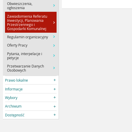
Obwieszczenia,
ogłoszenia
Zawiadomienia Referatu
Inwestycji, Planowania
Przestrzennego i
Gospodarki Komunalnej
Regulamin organizacyjny
Oferty Pracy
Pytania, interpelacje i
petycje
Przetwarzanie Danych
Osobowych
Prawo lokalne
Informacje
Wybory
Archiwum
Dostępność