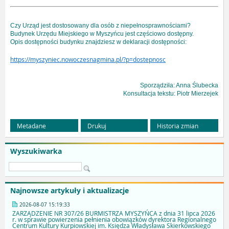
Czy Urząd jest dostosowany dla osób z niepełnosprawnościami?
Budynek Urzędu Miejskiego w Myszyńcu jest częściowo dostępny.
Opis dostępności budynku znajdziesz w deklaracji dostępności:
https://myszyniec.nowoczesnagmina.pl/?p=dostepnosc
Sporządziła: Anna Ślubecka
Konsultacja tekstu: Piotr Mierzejek
Metadane
Drukuj
Historia zmian
Wyszukiwarka
Najnowsze artykuły i aktualizacje
2026-08-07 15:19:33
ZARZĄDZENIE NR 307/26 BURMISTRZA MYSZYŃCA z dnia 31 lipca 2026
r. w sprawie powierzenia pełnienia obowiązków dyrektora Regionalnego
Centrum Kultury Kurpiowskiej im. Księdza Władysława Skierkowskiego