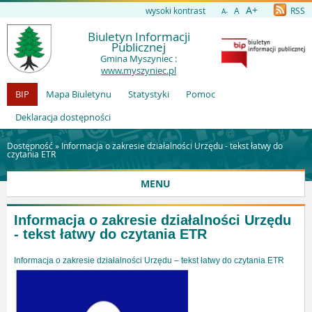
A+
wysoki kontrast
A
RSS
A-
Biuletyn Informacji
Publicznej
Gmina Myszyniec :
www.myszyniec.pl
BIP
Mapa Biuletynu
Statystyki
Pomoc
Deklaracja dostępności
Dostępność »
Informacja o zakresie działalności Urzędu - tekst łatwy do
czytania ETR
MENU
Informacja o zakresie działalności Urzędu
- tekst łatwy do czytania ETR
Informacja o zakresie działalności Urzędu – tekst łatwy do czytania ETR