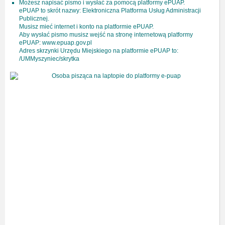
Możesz napisać pismo i wysłać za pomocą platformy ePUAP.
ePUAP to skrót nazwy: Elektroniczna Platforma Usług Administracji
Publicznej.
Musisz mieć internet i konto na platformie ePUAP.
Aby wysłać pismo musisz wejść na stronę internetową platformy
ePUAP: www.epuap.gov.pl
Adres skrzynki Urzędu Miejskiego na platformie ePUAP to:
/UMMyszyniec/skrytka