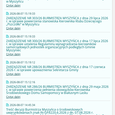
w Myszyńcu
Czytaj dalej
2026-08-07 15:19:33
ZARZĄDZENIE NR 303/26 BURMISTRZA MYSZYŃCA z dnia 29 lipca 2026
r. w sprawie powierzenia stanowiska Kierownika Klubu Dziecięcego
„Pszczółki” w Myszyńcu
Czytaj dalej
2026-08-07 15:19:33
ZARZĄDZENIE NR 300/26 BURMISTRZA MYSZYŃCA z dnia 17 lipca 2026
r. w sprawie ustalenia Regulaminu wynagradzania kierowników
samorządowych jednostek organizacyjnych podległych Gminie
Myszyniec
Czytaj dalej
2026-08-07 15:19:12
ZARZĄDZENIE NR 288/26 BURMISTRZA MYSZYŃCA z dnia 17 czerwca
2026 r. w sprawie upoważnienia Sekretarza Gminy
Czytaj dalej
2026-08-07 15:12:16
ZARZĄDZENIE NR 286/26 BURMISTRZA MYSZYŃCA z dnia 29 maja 2026
r. w sprawie powierzenia pełnienia obowiązków Kierownika
Środowiskowego Domu Samopomocy w Białusnym Lasku
Czytaj dalej
2026-08-07 14:45:34
Treść decyzji Burmistrza Myszyńca o środowiskowych
uwarunkowaniach znak IN-GP.6220.6.2026 z dn. 07.08.2026 r.