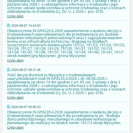
opublikowana na okres 14 dni zgodnie z art. 85 ust. 3 ustawy z dnia 3
października 2008 r. o udostępnianiu informacji o środowisku i jego
ochronie, udziale społeczeństwa w ochronie środowiska oraz o ocenach
oddziaływania na środowisko (t.j. Dz. U. z 2026 r. poz. 670).
Czytaj dalej
2026-08-07 14:43:03
Obwieszczenie IN-GP.6220.6.2026 zawiadomienia o wydaniu decyzji o
środowiskowych uwarunkowaniach dla przedsięwzięcia pn. Budowa
budynków mieszkalnych jednorodzinnych wraz z zagospodarowaniem
terenu oraz infrastrukturą techniczną i drogową na działkach
oznaczonych numerami ewidencyjnymi 191/22, 191/23, 191/24, 191/25,
191/26, 191/27, 191/28, 191/29, 191/30, 191/31, 191/32, 191/33,
191/34, 191/35, 191/36, 191/37, 191/38, 191/39, 191/40, 191/41, 191/7
obręb ewidencyjny Myszyniec, gmina Myszyniec
Czytaj dalej
2026-08-07 09:31:46
Treść decyzji Burmistrza Myszyńca o środowiskowych
uwarunkowaniach znak IN-GP.6220.4.2026 z dn. 06.08.2026 r.
opublikowana na okres 14 dni zgodnie z art. 85 ust. 3 ustawy z dnia 3
października 2008 r. o udostępnianiu informacji o środowisku i jego
ochronie, udziale społeczeństwa w ochronie środowiska oraz o ocenach
oddziaływania na środowisko (t.j. Dz. U. z 2026 r. poz. 670).
Czytaj dalej
2026-08-07 09:06:33
Obwieszczenie IN-GP.6220.4.2026 zawiadomienia o wydaniu decyzji o
środowiskowych uwarunkowaniach dla przedsięwzięcia pn. "Budowa
domu jednorodzinnego, mieszkalnego w zabudowie wolnostojącej"
planowanego do realizacji na działce numer 191/13 obręb Myszyniec
Czytaj dalej