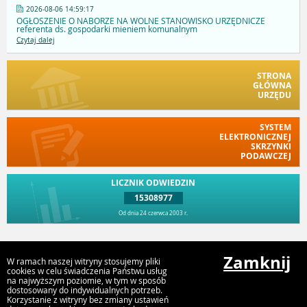
2026-08-06 14:59:17
OGŁOSZENIE O NABORZE NA WOLNE STANOWISKO URZĘDNICZE
referenta ds. gospodarki mieniem komunalnym
Czytaj dalej
STRONA
GŁÓWNA
URZĘDU
SYSTEM
ELEKTRONICZNEJ
SKRZYNKI
PODAWCZEJ
LICZNIK ODWIEDZIN
15308977
Od dnia 24 czerwca 2003 r.
Przejdź do góry
Zamknij
W ramach naszej witryny stosujemy pliki
cookies w celu świadczenia Państwu usług
na najwyższym poziomie, w tym w sposób
dostosowany do indywidualnych potrzeb.
Urząd Miejski w Myszyńcu
Korzystanie z witryny bez zmiany ustawień
ul. Plac Wolności 60, 07-430 Myszyniec