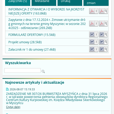
Załączniki (5)
Metadane
Drukuj
zmian
INFORMACJA Z OTWARCIA I O WYBORZE NAJKORZYST
NIEJSZEJ OFERTY (163.8kB)
Zapytanie z dnia 17.12.2024 r. Zimowe utrzymanie dró
g gminnych na terenie gminy Myszyniec w sezonie 202
4/2025 - odśnieżanie (269.2kB)
FORMULARZ OFERTOWY (15.5kB)
Projekt umowy (28.5kB)
Załacznik nr 1 do umowy (27.4kB)
Wyszukiwarka
Najnowsze artykuły i aktualizacje
2026-08-07 15:19:33
ZARZĄDZENIE NR 307/26 BURMISTRZA MYSZYŃCA z dnia 31 lipca 2026
r. w sprawie powierzenia pełnienia obowiązków dyrektora Regionalnego
Centrum Kultury Kurpiowskiej im. Księdza Władysława Skierkowskiego
w Myszyńcu
Czytaj dalej