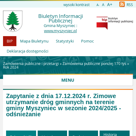
A+
wysoki kontrast
A
RSS
A-
Biuletyn Informacji
Publicznej
Gmina Myszyniec :
www.myszyniec.pl
BIP
Mapa Biuletynu
Statystyki
Pomoc
Deklaracja dostępności
Zamówienia publiczne i przetargi »
Zamówienia publiczne poniżej 170 tys
»
Rok 2024
MENU
Zapytanie z dnia 17.12.2024 r. Zimowe
utrzymanie dróg gminnych na terenie
gminy Myszyniec w sezonie 2024/2025 -
odśnieżanie
Historia