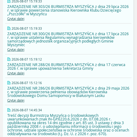
2026-08-07 15:19:33
ZARZĄDZENIE NR 303/26 BURMISTRZA MYSZYŃCA z dnia 29 lipca 2026
r. w sprawie powierzenia stanowiska Kierownika Klubu Dziecięcego
„Pszczółki” w Myszyńcu
Czytaj dalej
2026-08-07 15:19:33
ZARZĄDZENIE NR 300/26 BURMISTRZA MYSZYŃCA z dnia 17 lipca 2026
r. w sprawie ustalenia Regulaminu wynagradzania kierowników
samorządowych jednostek organizacyjnych podległych Gminie
Myszyniec
Czytaj dalej
2026-08-07 15:19:12
ZARZĄDZENIE NR 288/26 BURMISTRZA MYSZYŃCA z dnia 17 czerwca
2026 r. w sprawie upoważnienia Sekretarza Gminy
Czytaj dalej
2026-08-07 15:12:16
ZARZĄDZENIE NR 286/26 BURMISTRZA MYSZYŃCA z dnia 29 maja 2026
r. w sprawie powierzenia pełnienia obowiązków Kierownika
Środowiskowego Domu Samopomocy w Białusnym Lasku
Czytaj dalej
2026-08-07 14:45:34
Treść decyzji Burmistrza Myszyńca o środowiskowych
uwarunkowaniach znak IN-GP.6220.6.2026 z dn. 07.08.2026 r.
opublikowana na okres 14 dni zgodnie z art. 85 ust. 3 ustawy z dnia 3
października 2008 r. o udostępnianiu informacji o środowisku i jego
ochronie, udziale społeczeństwa w ochronie środowiska oraz o ocenach
oddziaływania na środowisko (t.j. Dz. U. z 2026 r. poz. 670).