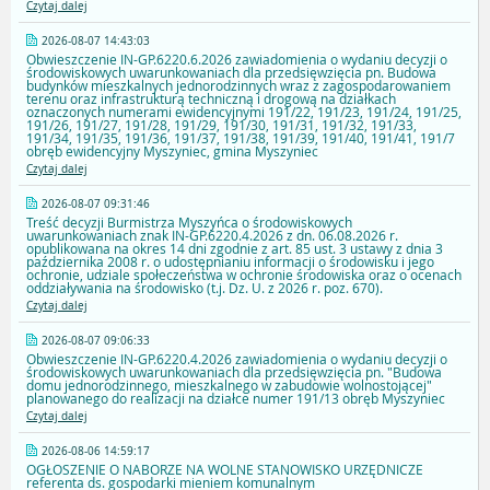
Czytaj dalej
2026-08-07 14:43:03
Obwieszczenie IN-GP.6220.6.2026 zawiadomienia o wydaniu decyzji o
środowiskowych uwarunkowaniach dla przedsięwzięcia pn. Budowa
budynków mieszkalnych jednorodzinnych wraz z zagospodarowaniem
terenu oraz infrastrukturą techniczną i drogową na działkach
oznaczonych numerami ewidencyjnymi 191/22, 191/23, 191/24, 191/25,
191/26, 191/27, 191/28, 191/29, 191/30, 191/31, 191/32, 191/33,
191/34, 191/35, 191/36, 191/37, 191/38, 191/39, 191/40, 191/41, 191/7
obręb ewidencyjny Myszyniec, gmina Myszyniec
Czytaj dalej
2026-08-07 09:31:46
Treść decyzji Burmistrza Myszyńca o środowiskowych
uwarunkowaniach znak IN-GP.6220.4.2026 z dn. 06.08.2026 r.
opublikowana na okres 14 dni zgodnie z art. 85 ust. 3 ustawy z dnia 3
października 2008 r. o udostępnianiu informacji o środowisku i jego
ochronie, udziale społeczeństwa w ochronie środowiska oraz o ocenach
oddziaływania na środowisko (t.j. Dz. U. z 2026 r. poz. 670).
Czytaj dalej
2026-08-07 09:06:33
Obwieszczenie IN-GP.6220.4.2026 zawiadomienia o wydaniu decyzji o
środowiskowych uwarunkowaniach dla przedsięwzięcia pn. "Budowa
domu jednorodzinnego, mieszkalnego w zabudowie wolnostojącej"
planowanego do realizacji na działce numer 191/13 obręb Myszyniec
Czytaj dalej
2026-08-06 14:59:17
OGŁOSZENIE O NABORZE NA WOLNE STANOWISKO URZĘDNICZE
referenta ds. gospodarki mieniem komunalnym