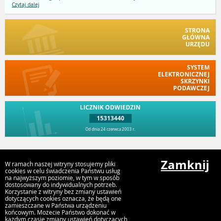
Czytaj dalej
STRONA
GŁÓWNA
URZĘDU
SYSTEM
ELEKTRONICZNEJ
SKRZYNKI
PODAWCZEJ
LICZNIK ODWIEDZIN
15313440
Od dnia 24 czerwca 2003 r.
Przejdź do góry
Zamknij
W ramach naszej witryny stosujemy pliki
cookies w celu świadczenia Państwu usług
na najwyższym poziomie, w tym w sposób
dostosowany do indywidualnych potrzeb.
Urząd Miejski w Myszyńcu
Korzystanie z witryny bez zmiany ustawień
ul. Plac Wolności 60, 07-430 Myszyniec
dotyczących cookies oznacza, że będą one
zamieszczane w Państwa urządzeniu
końcowym. Możecie Państwo dokonać w
każdym czasie zmiany ustawień dotyczących