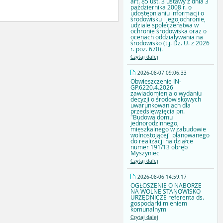
art. 85 ust. 3 ustawy z dnia 3
października 2008 r. o
udostępnianiu informacji o
środowisku i jego ochronie,
udziale społeczeństwa w
ochronie środowiska oraz o
ocenach oddziaływania na
środowisko (t.j. Dz. U. z 2026
r. poz. 670).
Czytaj dalej
2026-08-07 09:06:33
Obwieszczenie IN-
GP.6220.4.2026
zawiadomienia o wydaniu
decyzji o środowiskowych
uwarunkowaniach dla
przedsięwzięcia pn.
"Budowa domu
jednorodzinnego,
mieszkalnego w zabudowie
wolnostojącej" planowanego
do realizacji na działce
numer 191/13 obręb
Myszyniec
Czytaj dalej
2026-08-06 14:59:17
OGŁOSZENIE O NABORZE
NA WOLNE STANOWISKO
URZĘDNICZE referenta ds.
gospodarki mieniem
komunalnym
Czytaj dalej