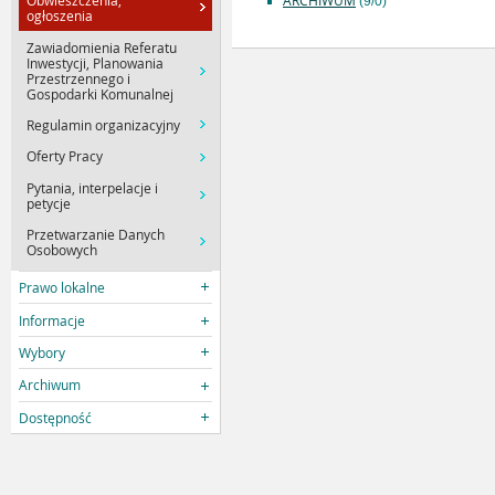
Obwieszczenia,
ARCHIWUM
(9/0)
ogłoszenia
Zawiadomienia Referatu
Inwestycji, Planowania
Przestrzennego i
Gospodarki Komunalnej
Regulamin organizacyjny
Oferty Pracy
Pytania, interpelacje i
petycje
Przetwarzanie Danych
Osobowych
Prawo lokalne
Informacje
Wybory
Archiwum
Dostępność