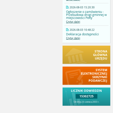
2026-08-03 15:20:30
Ogłoszenie o zamówieniu -
Przebudowa drogi gminnej w
miejscowości Pełty
Czytaj dalej
2026-08-03 10:48:22
Deklaracja dostępności
Czytaj dalej
STRONA
GŁÓWNA
URZĘDU
SYSTEM
ELEKTRONICZNEJ
SKRZYNKI
PODAWCZEJ
LICZNIK ODWIEDZIN
15302725
Od dnia 24 czerwca 2003 r.