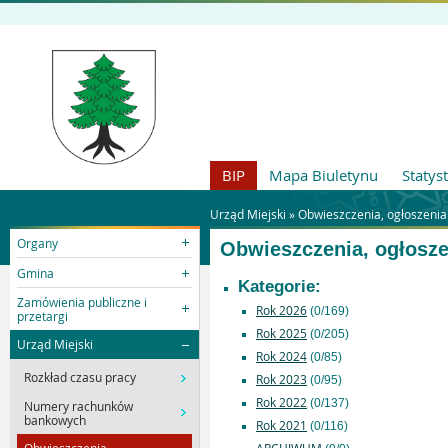
BIP
Mapa Biuletynu
Statys
Urząd Miejski »
Obwieszczenia, ogłoszenia
Organy
Obwieszczenia, ogłosze
Gmina
Kategorie:
Zamówienia publiczne i
Rok 2026
(0/169)
przetargi
Rok 2025
(0/205)
Urząd Miejski
Rok 2024
(0/85)
Rozkład czasu pracy
Rok 2023
(0/95)
Rok 2022
(0/137)
Numery rachunków
bankowych
Rok 2021
(0/116)