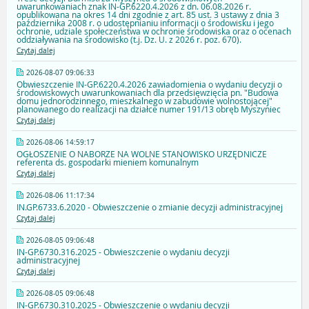
uwarunkowaniach znak IN-GP.6220.4.2026 z dn. 06.08.2026 r.
opublikowana na okres 14 dni zgodnie z art. 85 ust. 3 ustawy z dnia 3
października 2008 r. o udostępnianiu informacji o środowisku i jego
ochronie, udziale społeczeństwa w ochronie środowiska oraz o ocenach
oddziaływania na środowisko (t.j. Dz. U. z 2026 r. poz. 670).
Czytaj dalej
2026-08-07 09:06:33
Obwieszczenie IN-GP.6220.4.2026 zawiadomienia o wydaniu decyzji o
środowiskowych uwarunkowaniach dla przedsięwzięcia pn. "Budowa
domu jednorodzinnego, mieszkalnego w zabudowie wolnostojącej"
planowanego do realizacji na działce numer 191/13 obręb Myszyniec
Czytaj dalej
2026-08-06 14:59:17
OGŁOSZENIE O NABORZE NA WOLNE STANOWISKO URZĘDNICZE
referenta ds. gospodarki mieniem komunalnym
Czytaj dalej
2026-08-06 11:17:34
IN.GP.6733.6.2020 - Obwieszczenie o zmianie decyzji administracyjnej
Czytaj dalej
2026-08-05 09:06:48
IN-GP.6730.316.2025 - Obwieszczenie o wydaniu decyzji
administracyjnej
Czytaj dalej
2026-08-05 09:06:48
IN-GP.6730.310.2025 - Obwieszczenie o wydaniu decyzji