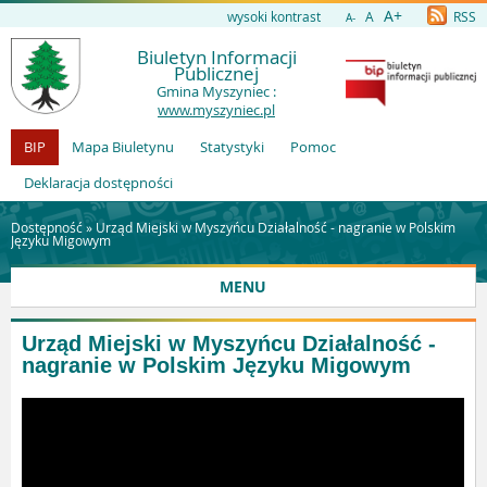
A+
wysoki kontrast
A
RSS
A-
Biuletyn Informacji
Publicznej
Gmina Myszyniec :
www.myszyniec.pl
BIP
Mapa Biuletynu
Statystyki
Pomoc
Deklaracja dostępności
Dostępność »
Urząd Miejski w Myszyńcu Działalność - nagranie w Polskim
Języku Migowym
MENU
Urząd Miejski w Myszyńcu Działalność -
nagranie w Polskim Języku Migowym