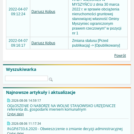
MYSZYŃCU z dnia 30 marca
2022-04-07
2022 r. w sprawie obciążenia
Dariusz Kobus
09:12:24
nieruchomości gruntowej
stanowiącej własność Gminy
Myszyniec ograniczonym
prawem rzeczowym" w pozycji
nr 1
2022-04-07
Zmiana statusu [Przed
Dariusz Kobus
09:16:17
publikacją] -> [Opublikowany]
Powrót
Wyszukiwarka
Najnowsze artykuły i aktualizacje
2026-08-06 14:59:17
OGŁOSZENIE O NABORZE NA WOLNE STANOWISKO URZĘDNICZE
referenta ds. gospodarki mieniem komunalnym
Czytaj dalej
2026-08-06 11:17:34
IN.GP.6733.6.2020 - Obwieszczenie o zmianie decyzji administracyjnej
Czytaj dalej