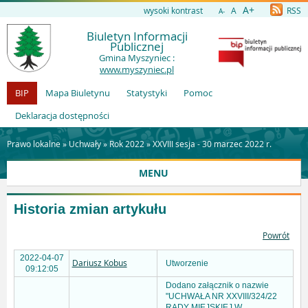
A+
wysoki kontrast
A
RSS
A-
Biuletyn Informacji
Publicznej
Gmina Myszyniec :
www.myszyniec.pl
BIP
Mapa Biuletynu
Statystyki
Pomoc
Deklaracja dostępności
Prawo lokalne »
Uchwały
»
Rok 2022
»
XXVIII sesja - 30 marzec 2022 r.
MENU
Historia zmian artykułu
Powrót
2022-04-07
Dariusz Kobus
Utworzenie
09:12:05
Dodano załącznik o nazwie
"UCHWAŁA NR XXVIII/324/22
RADY MIEJSKIEJ W