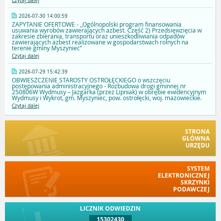
Czytaj dalej
2026-07-30 14:00:59
ZAPYTANIE OFERTOWE - ,,Ogólnopolski program finansowania
usuwania wyrobów zawierających azbest. Część 2) Przedsięwzięcia w
zakresie zbierania, transportu oraz unieszkodliwiania odpadów
zawierających azbest realizowane w gospodarstwach rolnych na
terenie gminy Myszyniec’’
Czytaj dalej
2026-07-29 15:42:39
OBWIESZCZENIE STAROSTY OSTROŁĘCKIEGO o wszczęciu
postępowania administracyjnego - Rozbudowa drogi gminnej nr
250806W Wydmusy – Jazgarka (przez Lipniak) w obrębie ewidencyjnym
Wydmusy i Wykrot, gm. Myszyniec, pow. ostrołęcki, woj. mazowieckie.
Czytaj dalej
STRONA
GŁÓWNA
URZĘDU
SYSTEM
ELEKTRONICZNEJ
SKRZYNKI
PODAWCZEJ
LICZNIK ODWIEDZIN
15302430