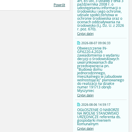
art. 85 ust. 3 ustawy z dnia 3
października 2008 r. o
Powrót
udostępnianiu informacji o
środowisku i jego ochronie,
udziale społeczeństwa w
ochronie środowiska oraz o
ocenach oddziaływania na
środowisko (t.j. Dz. U. z 2026
r. poz. 670).
Czytaj dalej
2026-08-07 09:06:33
Obwieszczenie IN-
GP.6220.4.2026
zawiadomienia o wydaniu
decyzji o środowiskowych
uwarunkowaniach dla
przedsięwzięcia pn.
"Budowa domu
jednorodzinnego,
mieszkalnego w zabudowie
wolnostojącej" planowanego
do realizacji na działce
numer 191/13 obręb
Myszyniec
Czytaj dalej
2026-08-06 14:59:17
OGŁOSZENIE O NABORZE
NA WOLNE STANOWISKO
URZĘDNICZE referenta ds.
gospodarki mieniem
komunalnym
Czytaj dalej