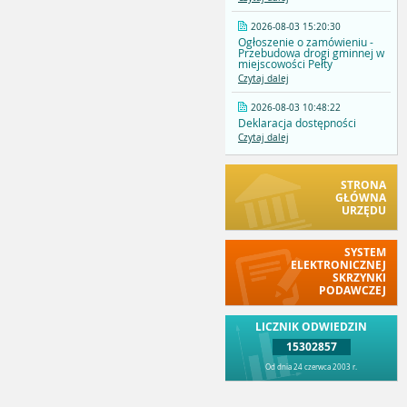
2026-08-03 15:20:30
Ogłoszenie o zamówieniu -
Przebudowa drogi gminnej w
miejscowości Pełty
Czytaj dalej
2026-08-03 10:48:22
Deklaracja dostępności
Czytaj dalej
STRONA
GŁÓWNA
URZĘDU
SYSTEM
ELEKTRONICZNEJ
SKRZYNKI
PODAWCZEJ
LICZNIK ODWIEDZIN
15302857
Od dnia 24 czerwca 2003 r.