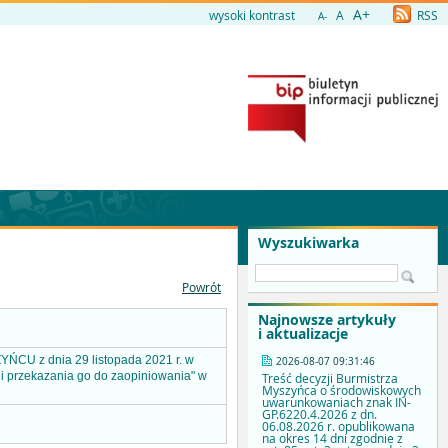
A+
wysoki kontrast
A
RSS
A-
Wyszukiwarka
Powrót
Najnowsze artykuły
i aktualizacje
CU z dnia 29 listopada 2021 r. w
2026-08-07 09:31:46
 i przekazania go do zaopiniowania" w
Treść decyzji Burmistrza
Myszyńca o środowiskowych
uwarunkowaniach znak IN-
GP.6220.4.2026 z dn.
06.08.2026 r. opublikowana
na okres 14 dni zgodnie z