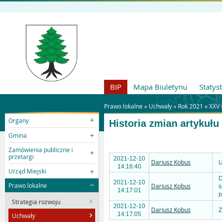
BIP
Mapa Biuletynu
Statys
Prawo lokalne »
Uchwały
»
Rok 2021
»
XXV 
Organy
Historia zmian artykułu
Gmina
Zamówienia publiczne i
przetargi
2021-12-10
Dariusz Kobus
U
14:16:40
Urząd Miejski
D
2021-12-10
Prawo lokalne
Dariusz Kobus
s
14:17:01
p
Strategia rozwoju
2021-12-10
Dariusz Kobus
Z
14:17:05
Uchwały