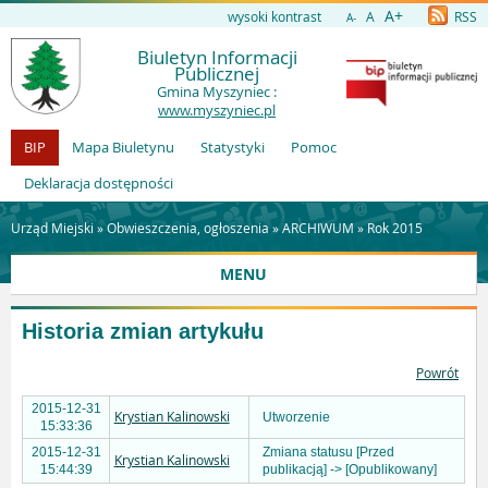
A+
wysoki kontrast
A
RSS
A-
Biuletyn Informacji
Publicznej
Gmina Myszyniec :
www.myszyniec.pl
BIP
Mapa Biuletynu
Statystyki
Pomoc
Deklaracja dostępności
Urząd Miejski »
Obwieszczenia, ogłoszenia
»
ARCHIWUM
»
Rok 2015
MENU
Historia zmian artykułu
Powrót
2015-12-31
Krystian Kalinowski
Utworzenie
15:33:36
2015-12-31
Zmiana statusu [Przed
Krystian Kalinowski
15:44:39
publikacją] -> [Opublikowany]