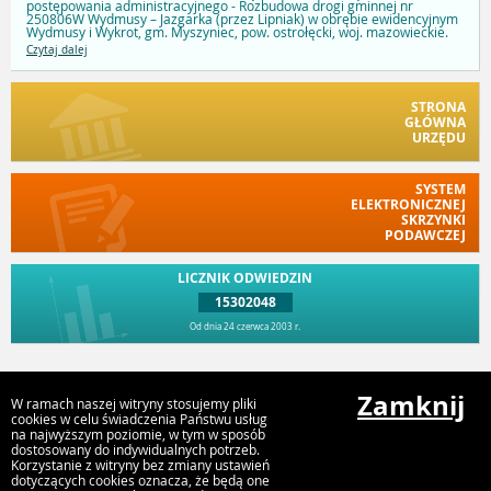
postępowania administracyjnego - Rozbudowa drogi gminnej nr
250806W Wydmusy – Jazgarka (przez Lipniak) w obrębie ewidencyjnym
Wydmusy i Wykrot, gm. Myszyniec, pow. ostrołęcki, woj. mazowieckie.
Czytaj dalej
STRONA
GŁÓWNA
URZĘDU
SYSTEM
ELEKTRONICZNEJ
SKRZYNKI
PODAWCZEJ
LICZNIK ODWIEDZIN
15302048
Od dnia 24 czerwca 2003 r.
Przejdź do góry
Zamknij
W ramach naszej witryny stosujemy pliki
cookies w celu świadczenia Państwu usług
na najwyższym poziomie, w tym w sposób
dostosowany do indywidualnych potrzeb.
Urząd Miejski w Myszyńcu
Korzystanie z witryny bez zmiany ustawień
ul. Plac Wolności 60, 07-430 Myszyniec
dotyczących cookies oznacza, że będą one