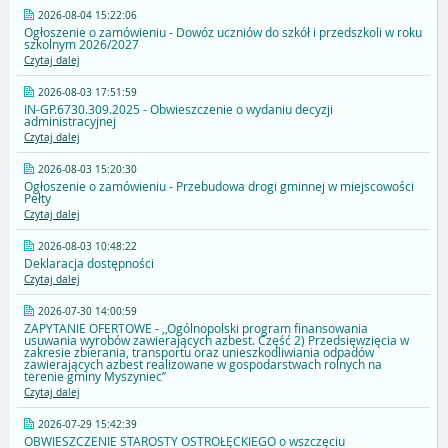
2026-08-04 15:22:06
Ogłoszenie o zamówieniu - Dowóz uczniów do szkół i przedszkoli w roku
szkolnym 2026/2027
Czytaj dalej
2026-08-03 17:51:59
IN-GP.6730.309.2025 - Obwieszczenie o wydaniu decyzji
administracyjnej
Czytaj dalej
2026-08-03 15:20:30
Ogłoszenie o zamówieniu - Przebudowa drogi gminnej w miejscowości
Pełty
Czytaj dalej
2026-08-03 10:48:22
Deklaracja dostępności
Czytaj dalej
2026-07-30 14:00:59
ZAPYTANIE OFERTOWE - ,,Ogólnopolski program finansowania
usuwania wyrobów zawierających azbest. Część 2) Przedsięwzięcia w
zakresie zbierania, transportu oraz unieszkodliwiania odpadów
zawierających azbest realizowane w gospodarstwach rolnych na
terenie gminy Myszyniec’’
Czytaj dalej
2026-07-29 15:42:39
OBWIESZCZENIE STAROSTY OSTROŁĘCKIEGO o wszczęciu