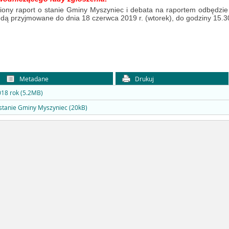
wiony raport o stanie Gminy Myszyniec i debata na raportem odbędzie
ą przyjmowane do dnia 18 czerwca 2019 r. (wtorek), do godziny 15.30
Metadane
Drukuj
018 rok (5.2MB)
stanie Gminy Myszyniec (20kB)