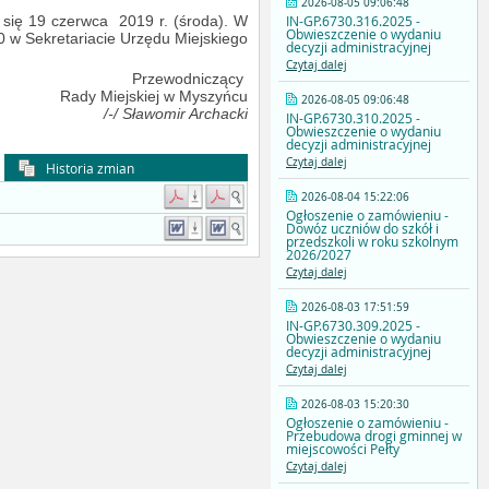
2026-08-05 09:06:48
IN-GP.6730.316.2025 -
 się 19 czerwca 2019 r. (środa). W
Obwieszczenie o wydaniu
 w Sekretariacie Urzędu Miejskiego
decyzji administracyjnej
Czytaj dalej
Przewodniczący
Rady Miejskiej w Myszyńcu
2026-08-05 09:06:48
/-/ Sławomir Archacki
IN-GP.6730.310.2025 -
Obwieszczenie o wydaniu
decyzji administracyjnej
Czytaj dalej
Historia zmian
2026-08-04 15:22:06
Ogłoszenie o zamówieniu -
Dowóz uczniów do szkół i
przedszkoli w roku szkolnym
2026/2027
Czytaj dalej
2026-08-03 17:51:59
IN-GP.6730.309.2025 -
Obwieszczenie o wydaniu
decyzji administracyjnej
Czytaj dalej
2026-08-03 15:20:30
Ogłoszenie o zamówieniu -
Przebudowa drogi gminnej w
miejscowości Pełty
Czytaj dalej