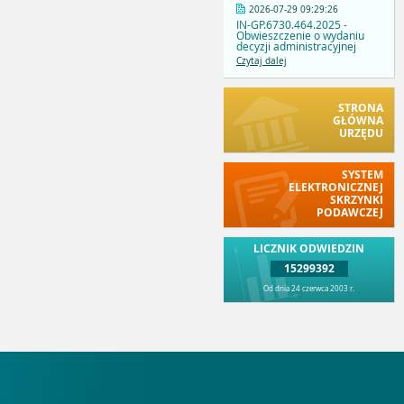
2026-07-29 09:29:26
IN-GP.6730.464.2025 -
Obwieszczenie o wydaniu
decyzji administracyjnej
Czytaj dalej
STRONA
GŁÓWNA
URZĘDU
SYSTEM
ELEKTRONICZNEJ
SKRZYNKI
PODAWCZEJ
LICZNIK ODWIEDZIN
15299392
Od dnia 24 czerwca 2003 r.