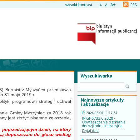
A+
wysoki kontrast
A
RSS
A-
Wyszukiwarka
6) Burmistrz Myszyńca przedstawia
ia 31 maja 2019 r.
Najnowsze artykuły
ityk, programów i strategii, uchwał
i aktualizacje
anie Gminy Myszyniec za 2018 rok
2026-08-06 11:17:34
any jest złożyć pisemne zgłoszenie,
IN.GP.6733.6.2020 -
Obwieszczenie o zmianie
decyzji administracyjnej
u poprzedzającym dzień, na który
Czytaj dalej
 są dopuszczani do głosu według