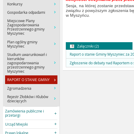
Konkursy
Sesja, na której zostanie przedsta
związku z powyższym zgłoszenia będ
Gospodarka odpadami
w Myszyńcu.
Miejscowe Plany
Zagospodarowania
Przestrzennego gminy
Myszyniec
Plan ogólny gminy
Myszyniec
Załączniki (2)
Raport o stanie Gminy Myszyniec za 2
Studium uwarunkowań i
kierunków
zagospodarowania
Zgłoszenie do debaty nad Raportem o 
przestrzennego gminy
Myszyniec
RAPORT O STANIE GMINY
Zgromadzenia
Rejestr Żłobków i Klubów
dziecięcych
Zamówienia publiczne i
przetargi
Urząd Miejski
Prawo lokalne