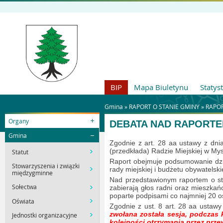
BIP
Mapa Biuletynu
Statys
Gmina »
RAPORT O STANIE GMINY
»
RAPOR
Organy
DEBATA NAD RAPORTEM
Gmina
Zgodnie z art. 28 aa ustawy z dni
(przedkłada) Radzie Miejskiej w My
Statut
Raport obejmuje podsumowanie dział
Stowarzyszenia i związki
rady miejskiej i budżetu obywatelski
międzygminne
Nad przedstawionym raportem o st
Sołectwa
zabierają głos radni oraz mieszkań
poparte podpisami co najmniej 20 
Oświata
Zgodnie z ust. 8 art. 28 aa ustaw
zwołana została sesja, podczas 
Jednostki organizacyjne
kolejności otrzymania przez prz