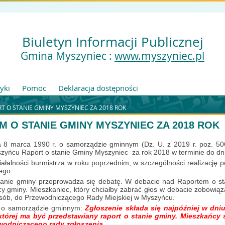
Biuletyn Informacji Publicznej
Gmina Myszyniec :
www.myszyniec.pl
tyki
Pomoc
Deklaracja dostępności
T O STANIE GMINY MYSZYNIEC ZA 2018 ROK
 O STANIE GMINY MYSZYNIEC ZA 2018 ROK
a 8 marca 1990 r. o samorządzie gminnym (Dz. U. z 2019 r. poz. 50
szyńcu Raport o stanie Gminy Myszyniec za rok 2018 w terminie do dn
alności burmistrza w roku poprzednim, w szczególności realizację pol
ego.
anie
gminy
przeprowadza się debatę. W debacie nad Raportem o st
cy gminy. Mieszkaniec, który chciałby zabrać głos w debacie zobowiąz
osób, do Przewodniczącego Rady Miejskiej w Myszyńcu.
y o samorządzie gminnym:
Zgłoszenie składa się najpóźniej w dni
której ma być przedstawiany raport o stanie gminy. Mieszkańcy
ewodniczącego rady zgłoszenia
.