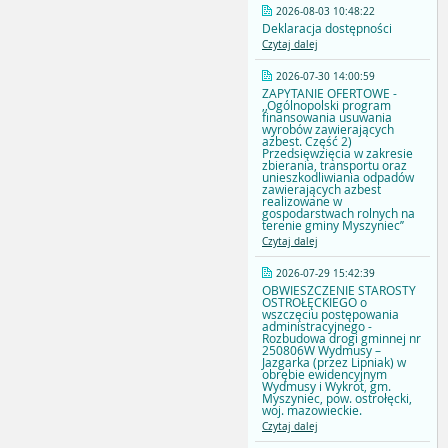
2026-08-03 10:48:22
Deklaracja dostępności
Czytaj dalej
2026-07-30 14:00:59
ZAPYTANIE OFERTOWE -
,,Ogólnopolski program
finansowania usuwania
wyrobów zawierających
azbest. Część 2)
Przedsięwzięcia w zakresie
zbierania, transportu oraz
unieszkodliwiania odpadów
zawierających azbest
realizowane w
gospodarstwach rolnych na
terenie gminy Myszyniec’’
Czytaj dalej
2026-07-29 15:42:39
OBWIESZCZENIE STAROSTY
OSTROŁĘCKIEGO o
wszczęciu postępowania
administracyjnego -
Rozbudowa drogi gminnej nr
250806W Wydmusy –
Jazgarka (przez Lipniak) w
obrębie ewidencyjnym
Wydmusy i Wykrot, gm.
Myszyniec, pow. ostrołęcki,
woj. mazowieckie.
Czytaj dalej