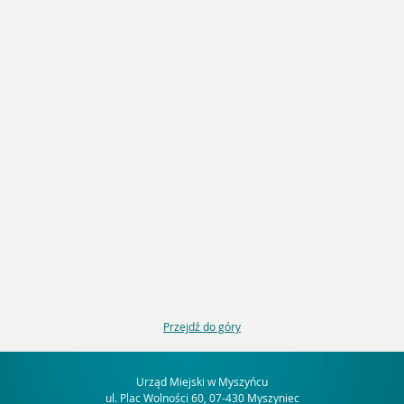
Przejdź do góry
Urząd Miejski w Myszyńcu
ul. Plac Wolności 60, 07-430 Myszyniec