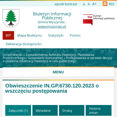
A+
wysoki kontrast
A
RSS
A-
Biuletyn Informacji
Publicznej
Gmina Myszyniec :
www.myszyniec.pl
BIP
Mapa Biuletynu
Statystyki
Pomoc
Deklaracja dostępności
Urząd Miejski »
Zawiadomienia Referatu Inwestycji, Planowania
Przestrzennego i Gospodarki Komunalnej
»
Postępowania w sprawie decyzji
o ustalenia lokalizacji inwestycji w celu publicznego
MENU
Obwieszczenie IN.GP.6730.120.2023 o
wszczęciu postępowania
Historia
Załączniki (1)
Metadane
Drukuj
zmian