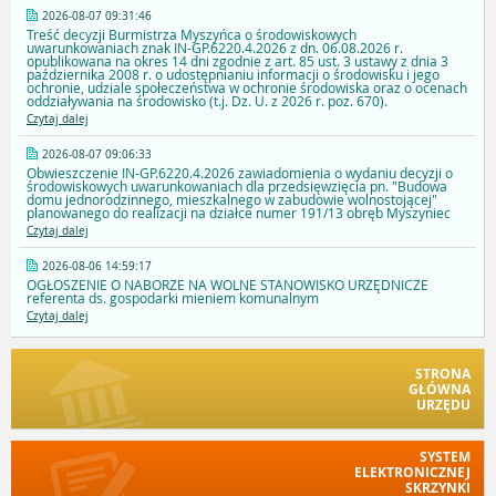
2026-08-07 09:31:46
Treść decyzji Burmistrza Myszyńca o środowiskowych
uwarunkowaniach znak IN-GP.6220.4.2026 z dn. 06.08.2026 r.
opublikowana na okres 14 dni zgodnie z art. 85 ust. 3 ustawy z dnia 3
października 2008 r. o udostępnianiu informacji o środowisku i jego
ochronie, udziale społeczeństwa w ochronie środowiska oraz o ocenach
oddziaływania na środowisko (t.j. Dz. U. z 2026 r. poz. 670).
Czytaj dalej
2026-08-07 09:06:33
Obwieszczenie IN-GP.6220.4.2026 zawiadomienia o wydaniu decyzji o
środowiskowych uwarunkowaniach dla przedsięwzięcia pn. "Budowa
domu jednorodzinnego, mieszkalnego w zabudowie wolnostojącej"
planowanego do realizacji na działce numer 191/13 obręb Myszyniec
Czytaj dalej
2026-08-06 14:59:17
OGŁOSZENIE O NABORZE NA WOLNE STANOWISKO URZĘDNICZE
referenta ds. gospodarki mieniem komunalnym
Czytaj dalej
STRONA
GŁÓWNA
URZĘDU
SYSTEM
ELEKTRONICZNEJ
SKRZYNKI