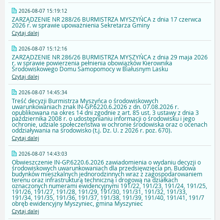
2026-08-07 15:19:12
ZARZĄDZENIE NR 288/26 BURMISTRZA MYSZYŃCA z dnia 17 czerwca
2026 r. w sprawie upoważnienia Sekretarza Gminy
Czytaj dalej
2026-08-07 15:12:16
ZARZĄDZENIE NR 286/26 BURMISTRZA MYSZYŃCA z dnia 29 maja 2026
r. w sprawie powierzenia pełnienia obowiązków Kierownika
Środowiskowego Domu Samopomocy w Białusnym Lasku
Czytaj dalej
2026-08-07 14:45:34
Treść decyzji Burmistrza Myszyńca o środowiskowych
uwarunkowaniach znak IN-GP.6220.6.2026 z dn. 07.08.2026 r.
opublikowana na okres 14 dni zgodnie z art. 85 ust. 3 ustawy z dnia 3
października 2008 r. o udostępnianiu informacji o środowisku i jego
ochronie, udziale społeczeństwa w ochronie środowiska oraz o ocenach
oddziaływania na środowisko (t.j. Dz. U. z 2026 r. poz. 670).
Czytaj dalej
2026-08-07 14:43:03
Obwieszczenie IN-GP.6220.6.2026 zawiadomienia o wydaniu decyzji o
środowiskowych uwarunkowaniach dla przedsięwzięcia pn. Budowa
budynków mieszkalnych jednorodzinnych wraz z zagospodarowaniem
terenu oraz infrastrukturą techniczną i drogową na działkach
oznaczonych numerami ewidencyjnymi 191/22, 191/23, 191/24, 191/25,
191/26, 191/27, 191/28, 191/29, 191/30, 191/31, 191/32, 191/33,
191/34, 191/35, 191/36, 191/37, 191/38, 191/39, 191/40, 191/41, 191/7
obręb ewidencyjny Myszyniec, gmina Myszyniec
Czytaj dalej