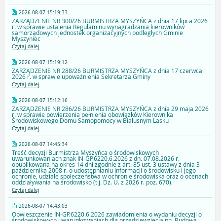
2026-08-07 15:19:33
ZARZĄDZENIE NR 300/26 BURMISTRZA MYSZYŃCA z dnia 17 lipca 2026
r. w sprawie ustalenia Regulaminu wynagradzania kierowników
samorządowych jednostek organizacyjnych podległych Gminie
Myszyniec
Czytaj dalej
2026-08-07 15:19:12
ZARZĄDZENIE NR 288/26 BURMISTRZA MYSZYŃCA z dnia 17 czerwca
2026 r. w sprawie upoważnienia Sekretarza Gminy
Czytaj dalej
2026-08-07 15:12:16
ZARZĄDZENIE NR 286/26 BURMISTRZA MYSZYŃCA z dnia 29 maja 2026
r. w sprawie powierzenia pełnienia obowiązków Kierownika
Środowiskowego Domu Samopomocy w Białusnym Lasku
Czytaj dalej
2026-08-07 14:45:34
Treść decyzji Burmistrza Myszyńca o środowiskowych
uwarunkowaniach znak IN-GP.6220.6.2026 z dn. 07.08.2026 r.
opublikowana na okres 14 dni zgodnie z art. 85 ust. 3 ustawy z dnia 3
października 2008 r. o udostępnianiu informacji o środowisku i jego
ochronie, udziale społeczeństwa w ochronie środowiska oraz o ocenach
oddziaływania na środowisko (t.j. Dz. U. z 2026 r. poz. 670).
Czytaj dalej
2026-08-07 14:43:03
Obwieszczenie IN-GP.6220.6.2026 zawiadomienia o wydaniu decyzji o
środowiskowych uwarunkowaniach dla przedsięwzięcia pn. Budowa