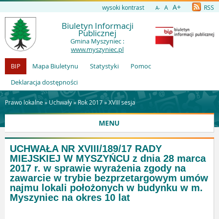
A+
wysoki kontrast
A
RSS
A-
Biuletyn Informacji
Publicznej
Gmina Myszyniec :
www.myszyniec.pl
BIP
Mapa Biuletynu
Statystyki
Pomoc
Deklaracja dostępności
Prawo lokalne »
Uchwały
»
Rok 2017
»
XVIII sesja
MENU
UCHWAŁA NR XVIII/189/17 RADY
MIEJSKIEJ W MYSZYŃCU z dnia 28 marca
2017 r. w sprawie wyrażenia zgody na
zawarcie w trybie bezprzetargowym umów
najmu lokali położonych w budynku w m.
Myszyniec na okres 10 lat