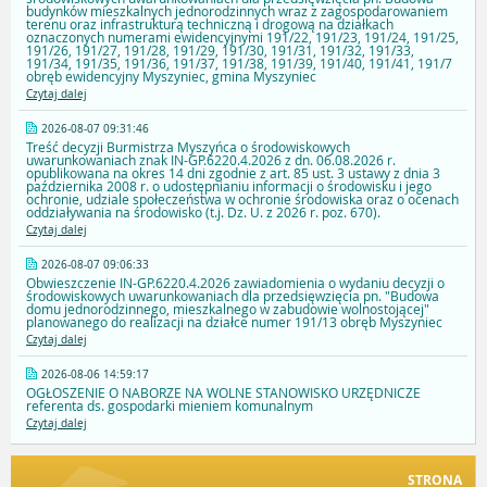
budynków mieszkalnych jednorodzinnych wraz z zagospodarowaniem
terenu oraz infrastrukturą techniczną i drogową na działkach
oznaczonych numerami ewidencyjnymi 191/22, 191/23, 191/24, 191/25,
191/26, 191/27, 191/28, 191/29, 191/30, 191/31, 191/32, 191/33,
191/34, 191/35, 191/36, 191/37, 191/38, 191/39, 191/40, 191/41, 191/7
obręb ewidencyjny Myszyniec, gmina Myszyniec
Czytaj dalej
2026-08-07 09:31:46
Treść decyzji Burmistrza Myszyńca o środowiskowych
uwarunkowaniach znak IN-GP.6220.4.2026 z dn. 06.08.2026 r.
opublikowana na okres 14 dni zgodnie z art. 85 ust. 3 ustawy z dnia 3
października 2008 r. o udostępnianiu informacji o środowisku i jego
ochronie, udziale społeczeństwa w ochronie środowiska oraz o ocenach
oddziaływania na środowisko (t.j. Dz. U. z 2026 r. poz. 670).
Czytaj dalej
2026-08-07 09:06:33
Obwieszczenie IN-GP.6220.4.2026 zawiadomienia o wydaniu decyzji o
środowiskowych uwarunkowaniach dla przedsięwzięcia pn. "Budowa
domu jednorodzinnego, mieszkalnego w zabudowie wolnostojącej"
planowanego do realizacji na działce numer 191/13 obręb Myszyniec
Czytaj dalej
2026-08-06 14:59:17
OGŁOSZENIE O NABORZE NA WOLNE STANOWISKO URZĘDNICZE
referenta ds. gospodarki mieniem komunalnym
Czytaj dalej
STRONA