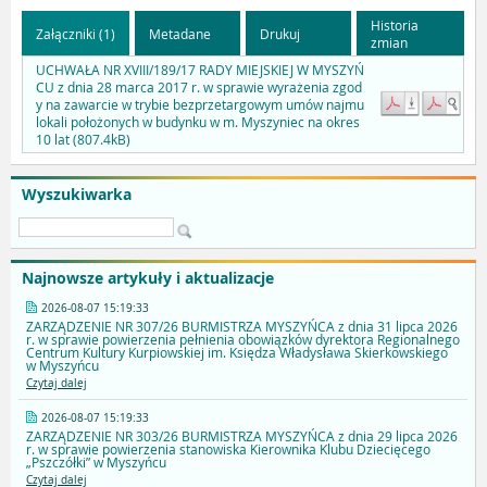
Historia
Załączniki (1)
Metadane
Drukuj
zmian
UCHWAŁA NR XVIII/189/17 RADY MIEJSKIEJ W MYSZYŃ
CU z dnia 28 marca 2017 r. w sprawie wyrażenia zgod
y na zawarcie w trybie bezprzetargowym umów najmu
lokali położonych w budynku w m. Myszyniec na okres
10 lat (807.4kB)
Wyszukiwarka
Najnowsze artykuły i aktualizacje
2026-08-07 15:19:33
ZARZĄDZENIE NR 307/26 BURMISTRZA MYSZYŃCA z dnia 31 lipca 2026
r. w sprawie powierzenia pełnienia obowiązków dyrektora Regionalnego
Centrum Kultury Kurpiowskiej im. Księdza Władysława Skierkowskiego
w Myszyńcu
Czytaj dalej
2026-08-07 15:19:33
ZARZĄDZENIE NR 303/26 BURMISTRZA MYSZYŃCA z dnia 29 lipca 2026
r. w sprawie powierzenia stanowiska Kierownika Klubu Dziecięcego
„Pszczółki” w Myszyńcu
Czytaj dalej