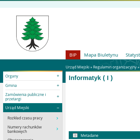
BIP
Mapa Biuletynu
Statys
Urząd Miejski »
Regulamin organizacyjny
Organy
Informatyk ( I )
Gmina
Zamówienia publiczne i
przetargi
Urząd Miejski
Rozkład czasu pracy
Numery rachunków
bankowych
Metadane