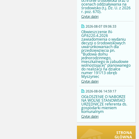
ochronie środowiska oraz o
ocenach oddziaływania na
środowisko (t.j. Dz. U. z 2026
r. poz. 670).
Czytaj dalej
2026-08-07 09:06:33
Obwieszczenie IN-
GP.6220.4.2026
zawiadomienia o wydaniu
decyzji o środowiskowych
uwarunkowaniach dla
przedsięwzięcia pn.
"Budowa domu
jednorodzinnego,
mieszkalnego w zabudowie
wolnostojącej" planowanego
do realizacji na działce
numer 191/13 obręb
Myszyniec
Czytaj dalej
2026-08-06 14:59:17
OGŁOSZENIE O NABORZE
NA WOLNE STANOWISKO
URZĘDNICZE referenta ds.
gospodarki mieniem
komunalnym
Czytaj dalej
STRONA
GŁÓWNA