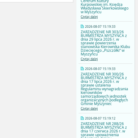
Centrum Kultury
Kurpiowskiej im. Księdza
Władysława Skierkowskiego
w Myszyńcu
Czytaj dalej
2026-08-07 15:19:33
ZARZĄDZENIE NR 303/26
BURMISTRZA MYSZYŃCA z
dnia 29 lipca 2026 r. w
sprawie powierzenia
stanowiska Kierownika Klubu
Dziecięcego „Pszczółki” w
Myszyńcu
Czytaj dalej
2026-08-07 15:19:33
ZARZĄDZENIE NR 300/26
BURMISTRZA MYSZYŃCA z
dnia 17 lipca 2026 r. w
sprawie ustalenia
Regulaminu wynagradzania
kierowników
samorządowych jednostek
organizacyjnych podległych
Gminie Myszyniec
Czytaj dalej
2026-08-07 15:19:12
ZARZĄDZENIE NR 288/26
BURMISTRZA MYSZYŃCA z
dnia 17 czerwca 2026 r. w
sprawie upoważnienia