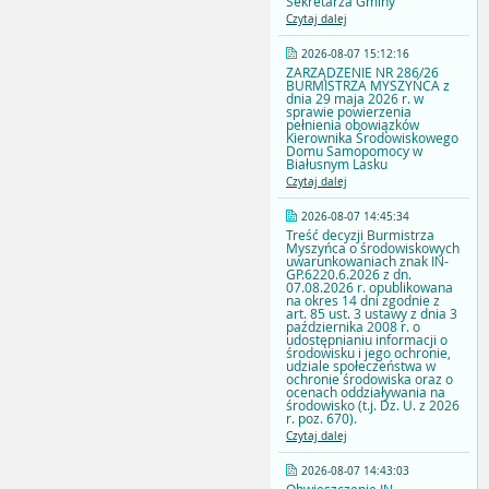
Sekretarza Gminy
Czytaj dalej
2026-08-07 15:12:16
ZARZĄDZENIE NR 286/26
BURMISTRZA MYSZYŃCA z
dnia 29 maja 2026 r. w
sprawie powierzenia
pełnienia obowiązków
Kierownika Środowiskowego
Domu Samopomocy w
Białusnym Lasku
Czytaj dalej
2026-08-07 14:45:34
Treść decyzji Burmistrza
Myszyńca o środowiskowych
uwarunkowaniach znak IN-
GP.6220.6.2026 z dn.
07.08.2026 r. opublikowana
na okres 14 dni zgodnie z
art. 85 ust. 3 ustawy z dnia 3
października 2008 r. o
udostępnianiu informacji o
środowisku i jego ochronie,
udziale społeczeństwa w
ochronie środowiska oraz o
ocenach oddziaływania na
środowisko (t.j. Dz. U. z 2026
r. poz. 670).
Czytaj dalej
2026-08-07 14:43:03