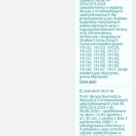
Obwieszczenie IN-
GP.6220.6.2026
zawiadomienia o wydaniu
decyzji o środowiskowych
uwarunkowaniach dla
przedsięwzięcia pn. Budowa
budynków mieszkalnych
jednorodzinnych wraz z
zagospodarowaniem terenu
oraz infrastrukturą
techniczną i drogową na
działkach oznaczonych
numerami ewidencyjnymi
191/22, 191/23, 191/24,
191/25, 191/26, 191/27,
191/28, 191/29, 191/30,
191/31, 191/32, 191/33,
191/34, 191/35, 191/36,
191/37, 191/38, 191/39,
191/40, 191/41, 191/7 obręb
ewidencyjny Myszyniec,
gmina Myszyniec
Czytaj dalej
2026-08-07 09:31:46
Treść decyzji Burmistrza
Myszyńca o środowiskowych
uwarunkowaniach znak IN-
GP.6220.4.2026 z dn.
06.08.2026 r. opublikowana
na okres 14 dni zgodnie z
art. 85 ust. 3 ustawy z dnia 3
października 2008 r. o
udostępnianiu informacji o
środowisku i jego ochronie,
udziale społeczeństwa w