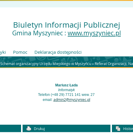
Biuletyn Informacji Publicznej
Gmina Myszyniec :
www.myszyniec.pl
tyki
Pomoc
Deklaracja dostępności
»
Schemat organizacyjny Urzędu Miejskiego w Myszyńcu
»
Referat Organizacji, Na
Mariusz Łada
Informatyk
Telefon (+48 29) 7721 141 wew. 27
admin2@myszyniec.pl
email:
Drukuj
Histor