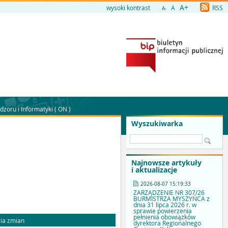
A+
wysoki kontrast
A
RSS
A-
dzoru i Informatyki ( ON )
Wyszukiwarka
Najnowsze artykuły
i aktualizacje
2026-08-07 15:19:33
ZARZĄDZENIE NR 307/26
BURMISTRZA MYSZYŃCA z
dnia 31 lipca 2026 r. w
sprawie powierzenia
pełnienia obowiązków
ia zmian
dyrektora Regionalnego