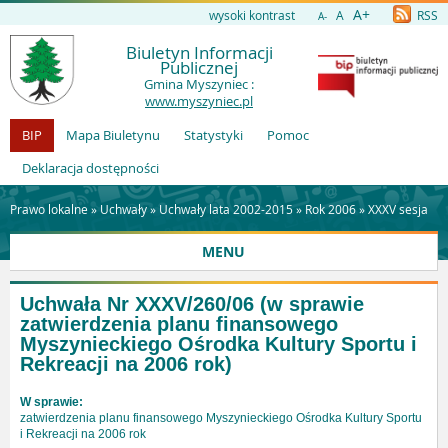
A+
wysoki kontrast
A
RSS
A-
Biuletyn Informacji
Publicznej
Gmina Myszyniec :
www.myszyniec.pl
BIP
Mapa Biuletynu
Statystyki
Pomoc
Deklaracja dostępności
Prawo lokalne »
Uchwały
»
Uchwały lata 2002-2015
»
Rok 2006
»
XXXV sesja
MENU
Uchwała Nr XXXV/260/06
(w sprawie
zatwierdzenia planu finansowego
Myszynieckiego Ośrodka Kultury Sportu i
Rekreacji na 2006 rok)
W sprawie:
zatwierdzenia planu finansowego Myszynieckiego Ośrodka Kultury Sportu
i Rekreacji na 2006 rok