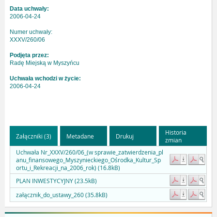
Data uchwały:
2006-04-24
Numer uchwały:
XXXV/260/06
Podjęta przez:
Radę Miejską w Myszyńcu
Uchwała wchodzi w życie:
2006-04-24
Historia
Załączniki (3)
Metadane
Drukuj
zmian
Uchwała Nr_XXXV/260/06_(w sprawie_zatwierdzenia_pl
anu_finansowego_Myszynieckiego_Ośrodka_Kultur_Sp
ortu_i_Rekreacji_na_2006_rok) (16.8kB)
PLAN INWESTYCYJNY (23.5kB)
załącznik_do_ustawy_260 (35.8kB)