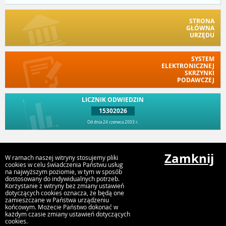
STRONA
GŁÓWNA
URZĘDU
SYSTEM
ELEKTRONICZNEJ
SKRZYNKI
PODAWCZEJ
LICZNIK ODWIEDZIN
15302026
Od dnia 24 czerwca 2003 r.
Przejdź do góry
Zamknij
W ramach naszej witryny stosujemy pliki
cookies w celu świadczenia Państwu usług
na najwyższym poziomie, w tym w sposób
dostosowany do indywidualnych potrzeb.
Urząd Miejski w Myszyńcu
Korzystanie z witryny bez zmiany ustawień
ul. Plac Wolności 60, 07-430 Myszyniec
dotyczących cookies oznacza, że będą one
zamieszczane w Państwa urządzeniu
końcowym. Możecie Państwo dokonać w
każdym czasie zmiany ustawień dotyczących
cookies.