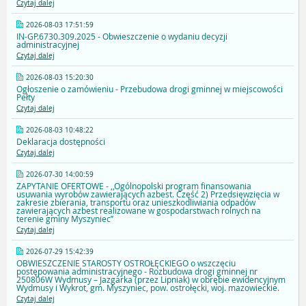
Czytaj dalej
2026-08-03 17:51:59
IN-GP.6730.309.2025 - Obwieszczenie o wydaniu decyzji
administracyjnej
Czytaj dalej
2026-08-03 15:20:30
Ogłoszenie o zamówieniu - Przebudowa drogi gminnej w miejscowości
Pełty
Czytaj dalej
2026-08-03 10:48:22
Deklaracja dostępności
Czytaj dalej
2026-07-30 14:00:59
ZAPYTANIE OFERTOWE - ,,Ogólnopolski program finansowania
usuwania wyrobów zawierających azbest. Część 2) Przedsięwzięcia w
zakresie zbierania, transportu oraz unieszkodliwiania odpadów
zawierających azbest realizowane w gospodarstwach rolnych na
terenie gminy Myszyniec’’
Czytaj dalej
2026-07-29 15:42:39
OBWIESZCZENIE STAROSTY OSTROŁĘCKIEGO o wszczęciu
postępowania administracyjnego - Rozbudowa drogi gminnej nr
250806W Wydmusy – Jazgarka (przez Lipniak) w obrębie ewidencyjnym
Wydmusy i Wykrot, gm. Myszyniec, pow. ostrołęcki, woj. mazowieckie.
Czytaj dalej