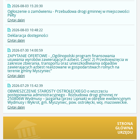
2026-08-03 15:20:30
Ogłoszenie o zamówieniu - Przebudowa drogi gminnej w miejscowości
Pełty
Czytaj dalej
2026-08-03 10:48:22
Deklaracja dostępności
Czytaj dalej
2026-07-30 14:00:59
ZAPYTANIE OFERTOWE - ,,Ogólnopolski program finansowania
usuwania wyrobów zawierających azbest. Część 2) Przedsięwzięcia w
zakresie zbierania, transportu oraz unieszkodliwiania odpadów
zawierających azbest realizowane w gospodarstwach rolnych na
terenie gminy Myszyniec’’
Czytaj dalej
2026-07-29 15:42:39
OBWIESZCZENIE STAROSTY OSTROŁĘCKIEGO o wszczęciu
postępowania administracyjnego - Rozbudowa drogi gminnej nr
250806W Wydmusy – Jazgarka (przez Lipniak) w obrębie ewidencyjnym
Wydmusy i Wykrot, gm. Myszyniec, pow. ostrołęcki, woj. mazowieckie.
Czytaj dalej
STRONA
GŁÓWNA
URZĘDU