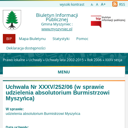
A+
wysoki kontrast
A
RSS
A-
Biuletyn Informacji
Publicznej
Gmina Myszyniec :
www.myszyniec.pl
BIP
Mapa Biuletynu
Statystyki
Pomoc
Deklaracja dostępności
Prawo lokalne »
Uchwały
»
Uchwały lata 2002-2015
»
Rok 2006
»
XXXV sesja
MENU
Uchwała Nr XXXV/252/06
(w sprawie
udzielenia absolutorium Burmistrzowi
Myszyńca)
W sprawie:
udzielenia absolutorium Burmistrzowi Myszyńca
Data uchwały: