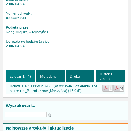
2006-04-24
Numer uchwały:
XXXV/252/06
Podjęta przez:
Radę Miejską w Myszyńcu
Uchwała wchodzi w życie:
2006-04-24
Historia
Załączniki (1)
Metadane
Drukuj
zmian
Uchwała_Nr_XXXV/252/06 _(w_sprawie_udzielenia_abs
olutorium_Burmistrzowi_Myszyńca) (15.9kB)
Wyszukiwarka
Najnowsze artykuły i aktualizacje