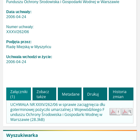
Funduszu Ochrony Środowiska i Gospodarki Wodnej w Warszawie
Data uchwały:
2006-04-24
Numer uchwały:
XXXV/262/06
Podjęta przez:
Radę Miejską w Myszyńcu
Uchwała wchodzi w życie:
2006-04-24
Załączniki
Zobacz
Historia
Metadane
Drukuj
(1)
także
zmian
UCHWAŁA NR XXXV/262/06 w sprawie zaciągnięcia dłu
goterminowej pożyczki umarzalnej z Wojewódzkiego F
unduszu Ochrony Środowiska i Gospodarki Wodnej w
Warszawie (28.3kB)
Wyszukiwarka