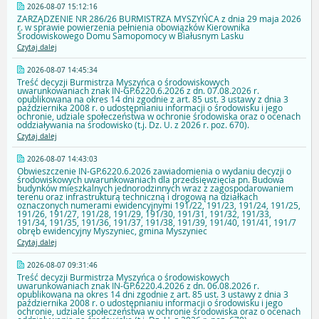
2026-08-07 15:12:16
ZARZĄDZENIE NR 286/26 BURMISTRZA MYSZYŃCA z dnia 29 maja 2026
r. w sprawie powierzenia pełnienia obowiązków Kierownika
Środowiskowego Domu Samopomocy w Białusnym Lasku
Czytaj dalej
2026-08-07 14:45:34
Treść decyzji Burmistrza Myszyńca o środowiskowych
uwarunkowaniach znak IN-GP.6220.6.2026 z dn. 07.08.2026 r.
opublikowana na okres 14 dni zgodnie z art. 85 ust. 3 ustawy z dnia 3
października 2008 r. o udostępnianiu informacji o środowisku i jego
ochronie, udziale społeczeństwa w ochronie środowiska oraz o ocenach
oddziaływania na środowisko (t.j. Dz. U. z 2026 r. poz. 670).
Czytaj dalej
2026-08-07 14:43:03
Obwieszczenie IN-GP.6220.6.2026 zawiadomienia o wydaniu decyzji o
środowiskowych uwarunkowaniach dla przedsięwzięcia pn. Budowa
budynków mieszkalnych jednorodzinnych wraz z zagospodarowaniem
terenu oraz infrastrukturą techniczną i drogową na działkach
oznaczonych numerami ewidencyjnymi 191/22, 191/23, 191/24, 191/25,
191/26, 191/27, 191/28, 191/29, 191/30, 191/31, 191/32, 191/33,
191/34, 191/35, 191/36, 191/37, 191/38, 191/39, 191/40, 191/41, 191/7
obręb ewidencyjny Myszyniec, gmina Myszyniec
Czytaj dalej
2026-08-07 09:31:46
Treść decyzji Burmistrza Myszyńca o środowiskowych
uwarunkowaniach znak IN-GP.6220.4.2026 z dn. 06.08.2026 r.
opublikowana na okres 14 dni zgodnie z art. 85 ust. 3 ustawy z dnia 3
października 2008 r. o udostępnianiu informacji o środowisku i jego
ochronie, udziale społeczeństwa w ochronie środowiska oraz o ocenach