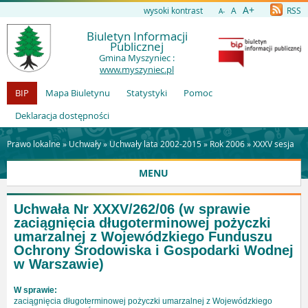
A+
wysoki kontrast
A
RSS
A-
Biuletyn Informacji
Publicznej
Gmina Myszyniec :
www.myszyniec.pl
BIP
Mapa Biuletynu
Statystyki
Pomoc
Deklaracja dostępności
Prawo lokalne »
Uchwały
»
Uchwały lata 2002-2015
»
Rok 2006
»
XXXV sesja
MENU
Uchwała Nr XXXV/262/06
(w sprawie
zaciągnięcia długoterminowej pożyczki
umarzalnej z Wojewódzkiego Funduszu
Ochrony Środowiska i Gospodarki Wodnej
w Warszawie)
W sprawie:
zaciągnięcia długoterminowej pożyczki umarzalnej z Wojewódzkiego