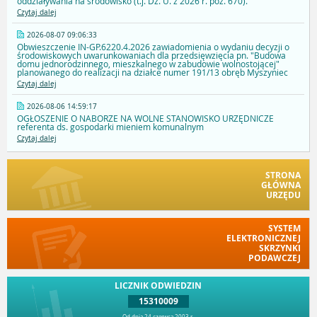
oddziaływania na środowisko (t.j. Dz. U. z 2026 r. poz. 670).
Czytaj dalej
2026-08-07 09:06:33
Obwieszczenie IN-GP.6220.4.2026 zawiadomienia o wydaniu decyzji o
środowiskowych uwarunkowaniach dla przedsięwzięcia pn. "Budowa
domu jednorodzinnego, mieszkalnego w zabudowie wolnostojącej"
planowanego do realizacji na działce numer 191/13 obręb Myszyniec
Czytaj dalej
2026-08-06 14:59:17
OGŁOSZENIE O NABORZE NA WOLNE STANOWISKO URZĘDNICZE
referenta ds. gospodarki mieniem komunalnym
Czytaj dalej
STRONA
GŁÓWNA
URZĘDU
SYSTEM
ELEKTRONICZNEJ
SKRZYNKI
PODAWCZEJ
LICZNIK ODWIEDZIN
15310009
Od dnia 24 czerwca 2003 r.