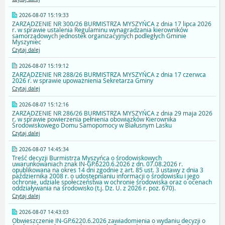
2026-08-07 15:19:33
ZARZĄDZENIE NR 300/26 BURMISTRZA MYSZYŃCA z dnia 17 lipca 2026
r. w sprawie ustalenia Regulaminu wynagradzania kierowników
samorządowych jednostek organizacyjnych podległych Gminie
Myszyniec
Czytaj dalej
2026-08-07 15:19:12
ZARZĄDZENIE NR 288/26 BURMISTRZA MYSZYŃCA z dnia 17 czerwca
2026 r. w sprawie upoważnienia Sekretarza Gminy
Czytaj dalej
2026-08-07 15:12:16
ZARZĄDZENIE NR 286/26 BURMISTRZA MYSZYŃCA z dnia 29 maja 2026
r. w sprawie powierzenia pełnienia obowiązków Kierownika
Środowiskowego Domu Samopomocy w Białusnym Lasku
Czytaj dalej
2026-08-07 14:45:34
Treść decyzji Burmistrza Myszyńca o środowiskowych
uwarunkowaniach znak IN-GP.6220.6.2026 z dn. 07.08.2026 r.
opublikowana na okres 14 dni zgodnie z art. 85 ust. 3 ustawy z dnia 3
października 2008 r. o udostępnianiu informacji o środowisku i jego
ochronie, udziale społeczeństwa w ochronie środowiska oraz o ocenach
oddziaływania na środowisko (t.j. Dz. U. z 2026 r. poz. 670).
Czytaj dalej
2026-08-07 14:43:03
Obwieszczenie IN-GP.6220.6.2026 zawiadomienia o wydaniu decyzji o