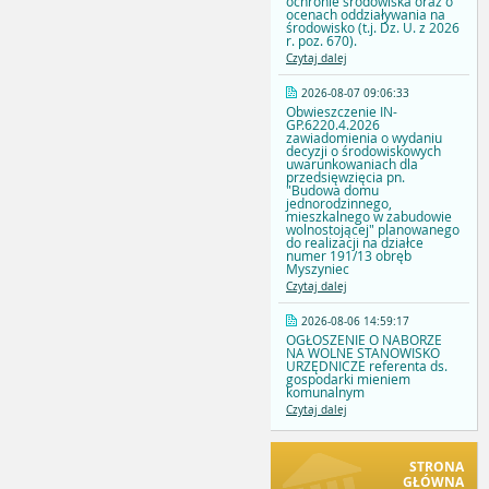
ochronie środowiska oraz o
ocenach oddziaływania na
środowisko (t.j. Dz. U. z 2026
r. poz. 670).
Czytaj dalej
2026-08-07 09:06:33
Obwieszczenie IN-
GP.6220.4.2026
zawiadomienia o wydaniu
decyzji o środowiskowych
uwarunkowaniach dla
przedsięwzięcia pn.
"Budowa domu
jednorodzinnego,
mieszkalnego w zabudowie
wolnostojącej" planowanego
do realizacji na działce
numer 191/13 obręb
Myszyniec
Czytaj dalej
2026-08-06 14:59:17
OGŁOSZENIE O NABORZE
NA WOLNE STANOWISKO
URZĘDNICZE referenta ds.
gospodarki mieniem
komunalnym
Czytaj dalej
STRONA
GŁÓWNA