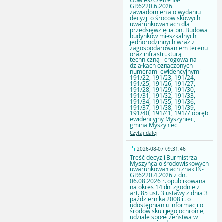
Obwieszczenie IN-
GP.6220.6.2026
zawiadomienia o wydaniu
decyzji o środowiskowych
uwarunkowaniach dla
przedsięwzięcia pn. Budowa
budynków mieszkalnych
jednorodzinnych wraz z
zagospodarowaniem terenu
oraz infrastrukturą
techniczną i drogową na
działkach oznaczonych
numerami ewidencyjnymi
191/22, 191/23, 191/24,
191/25, 191/26, 191/27,
191/28, 191/29, 191/30,
191/31, 191/32, 191/33,
191/34, 191/35, 191/36,
191/37, 191/38, 191/39,
191/40, 191/41, 191/7 obręb
ewidencyjny Myszyniec,
gmina Myszyniec
Czytaj dalej
2026-08-07 09:31:46
Treść decyzji Burmistrza
Myszyńca o środowiskowych
uwarunkowaniach znak IN-
GP.6220.4.2026 z dn.
06.08.2026 r. opublikowana
na okres 14 dni zgodnie z
art. 85 ust. 3 ustawy z dnia 3
października 2008 r. o
udostępnianiu informacji o
środowisku i jego ochronie,
udziale społeczeństwa w