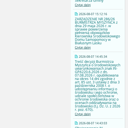
Sekretarza Gminy
Czytaj dalej
2026-08-07 15:12:16
ZARZĄDZENIE NR 286/26
BURMISTRZA MYSZYŃCA z
dnia 29 maja 2026 r. w
sprawie powierzenia
pełnienia obowiązków
Kierownika Środowiskowego
Domu Samopomocy w
Białusnym Lasku
Czytaj dalej
2026-08-07 14:45:34
Treść decyzji Burmistrza
Myszyńca o środowiskowych
uwarunkowaniach znak IN-
GP.6220.6.2026 z dn.
07.08.2026 r. opublikowana
na okres 14 dni zgodnie z
art. 85 ust. 3 ustawy z dnia 3
października 2008 r. o
udostępnianiu informacji o
środowisku i jego ochronie,
udziale społeczeństwa w
ochronie środowiska oraz o
ocenach oddziaływania na
środowisko (t.j. Dz. U. z 2026
r. poz. 670).
Czytaj dalej
2026-08-07 14:43:03