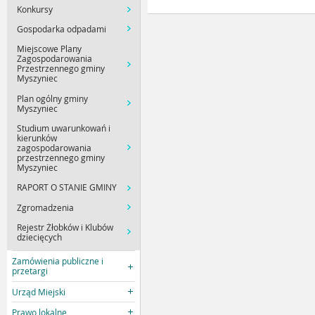
Konkursy
Gospodarka odpadami
Miejscowe Plany
Zagospodarowania
Przestrzennego gminy
Myszyniec
Plan ogólny gminy
Myszyniec
Studium uwarunkowań i
kierunków
zagospodarowania
przestrzennego gminy
Myszyniec
RAPORT O STANIE GMINY
Zgromadzenia
Rejestr Żłobków i Klubów
dziecięcych
Zamówienia publiczne i
przetargi
Urząd Miejski
Prawo lokalne