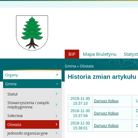
BIP
Mapa Biuletynu
Statys
Gmina »
Oświata
Organy
Historia zmian artykułu
Gmina
Statut
2018-11-30
Dariusz Kobus
U
Stowarzyszenia i związki
15:37:10
międzygminne
2018-11-30
D
Dariusz Kobus
Sołectwa
15:37:56
-
2018-11-30
Oświata
Dariusz Kobus
Z
15:38:01
Jednostki organizacyjne