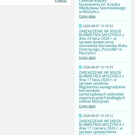
Powrót
Centrum Kultury
Kurpiowskiej im. Księdza
Władysława Skierkowskiego
w Myszyńcu
Czytaj dalej
2026-08-07 15:19:33
ZARZĄDZENIE NR 303/26
BURMISTRZA MYSZYŃCA z
dnia 29 lipca 2026 r. w
sprawie powierzenia
stanowiska Kierownika Klubu
Dziecięcego „Pszczółki” w
Myszyńcu
Czytaj dalej
2026-08-07 15:19:33
ZARZĄDZENIE NR 300/26
BURMISTRZA MYSZYŃCA z
dnia 17 lipca 2026 r. w
sprawie ustalenia
Regulaminu wynagradzania
kierowników
samorządowych jednostek
organizacyjnych podległych
Gminie Myszyniec
Czytaj dalej
2026-08-07 15:19:12
ZARZĄDZENIE NR 288/26
BURMISTRZA MYSZYŃCA z
dnia 17 czerwca 2026 r. w
sprawie upoważnienia