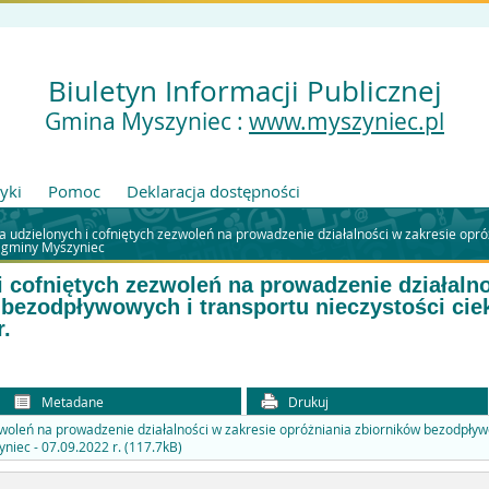
Biuletyn Informacji Publicznej
Gmina Myszyniec :
www.myszyniec.pl
tyki
Pomoc
Deklaracja dostępności
a udzielonych i cofniętych zezwoleń na prowadzenie działalności w zakresie opr
e gminy Myszyniec
i cofniętych zezwoleń na prowadzenie działalno
 bezodpływowych i transportu nieczystości cie
r.
Metadane
Drukuj
zwoleń na prowadzenie działalności w zakresie opróżniania zbiorników bezodpływ
yniec - 07.09.2022 r. (117.7kB)