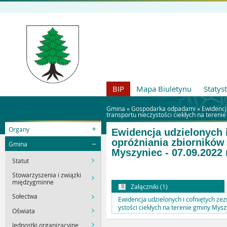
BIP
Mapa Biuletynu
Statys
Gmina »
Gospodarka odpadami
»
Ewidencj
transportu nieczystości ciekłych na tereni
Organy
Ewidencja udzielonych 
opróżniania zbiorników
Gmina
Myszyniec - 07.09.2022 
Statut
Stowarzyszenia i związki
międzygminne
Załączniki (1)
Sołectwa
Ewidencja udzielonych i cofniętych ze
ystości ciekłych na terenie gminy Mysz
Oświata
Jednostki organizacyjne