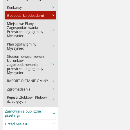
Konkursy
Gospodarka odpadami
Miejscowe Plany
Zagospodarowania
Przestrzennego gminy
Myszyniec
Plan ogólny gminy
Myszyniec
Studium uwarunkowań i
kierunków
zagospodarowania
przestrzennego gminy
Myszyniec
RAPORT O STANIE GMINY
Zgromadzenia
Rejestr Żłobków i Klubów
dziecięcych
Zamówienia publiczne i
przetargi
Urząd Miejski