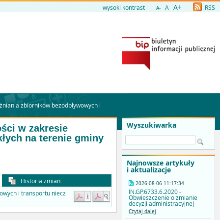
A+
wysoki kontrast
A
RSS
A-
óżniania zbiorników bezodpływowych i
Wyszukiwarka
ści w zakresie
kłych na terenie gminy
Najnowsze artykuły
i aktualizacje
Historia zmian
2026-08-06 11:17:34
IN.GP.6733.6.2020 -
owych i transportu niecz
Obwieszczenie o zmianie
decyzji administracyjnej
Czytaj dalej