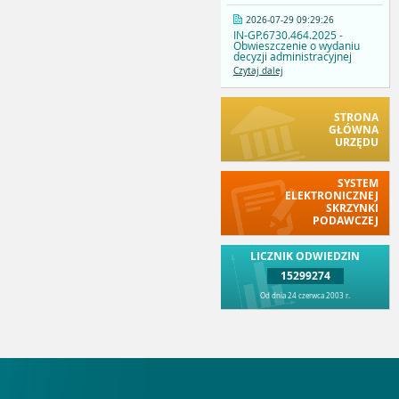
2026-07-29 09:29:26
IN-GP.6730.464.2025 -
Obwieszczenie o wydaniu
decyzji administracyjnej
Czytaj dalej
STRONA
GŁÓWNA
URZĘDU
SYSTEM
ELEKTRONICZNEJ
SKRZYNKI
PODAWCZEJ
LICZNIK ODWIEDZIN
15299274
Od dnia 24 czerwca 2003 r.