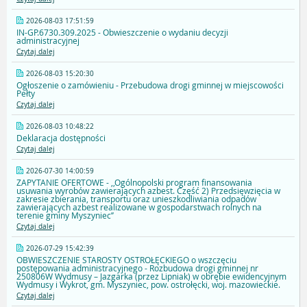
2026-08-03 17:51:59
IN-GP.6730.309.2025 - Obwieszczenie o wydaniu decyzji
administracyjnej
Czytaj dalej
2026-08-03 15:20:30
Ogłoszenie o zamówieniu - Przebudowa drogi gminnej w miejscowości
Pełty
Czytaj dalej
2026-08-03 10:48:22
Deklaracja dostępności
Czytaj dalej
2026-07-30 14:00:59
ZAPYTANIE OFERTOWE - ,,Ogólnopolski program finansowania
usuwania wyrobów zawierających azbest. Część 2) Przedsięwzięcia w
zakresie zbierania, transportu oraz unieszkodliwiania odpadów
zawierających azbest realizowane w gospodarstwach rolnych na
terenie gminy Myszyniec’’
Czytaj dalej
2026-07-29 15:42:39
OBWIESZCZENIE STAROSTY OSTROŁĘCKIEGO o wszczęciu
postępowania administracyjnego - Rozbudowa drogi gminnej nr
250806W Wydmusy – Jazgarka (przez Lipniak) w obrębie ewidencyjnym
Wydmusy i Wykrot, gm. Myszyniec, pow. ostrołęcki, woj. mazowieckie.
Czytaj dalej