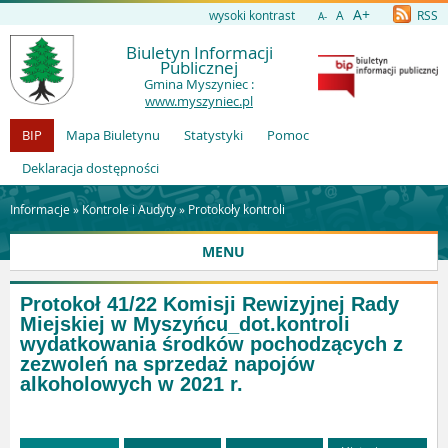
A+
wysoki kontrast
A
RSS
A-
Biuletyn Informacji
Publicznej
Gmina Myszyniec :
www.myszyniec.pl
BIP
Mapa Biuletynu
Statystyki
Pomoc
Deklaracja dostępności
Informacje »
Kontrole i Audyty
»
Protokoły kontroli
MENU
Protokoł 41/22 Komisji Rewizyjnej Rady
Miejskiej w Myszyńcu_dot.kontroli
wydatkowania środków pochodzących z
zezwoleń na sprzedaż napojów
alkoholowych w 2021 r.