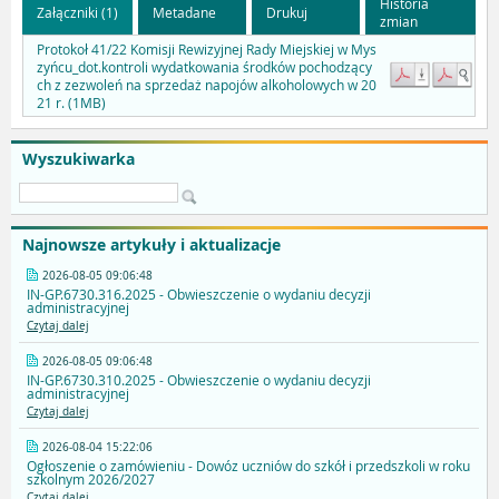
Historia
Załączniki (1)
Metadane
Drukuj
zmian
Protokoł 41/22 Komisji Rewizyjnej Rady Miejskiej w Mys
zyńcu_dot.kontroli wydatkowania środków pochodzący
ch z zezwoleń na sprzedaż napojów alkoholowych w 20
21 r. (1MB)
Wyszukiwarka
Najnowsze artykuły i aktualizacje
2026-08-05 09:06:48
IN-GP.6730.316.2025 - Obwieszczenie o wydaniu decyzji
administracyjnej
Czytaj dalej
2026-08-05 09:06:48
IN-GP.6730.310.2025 - Obwieszczenie o wydaniu decyzji
administracyjnej
Czytaj dalej
2026-08-04 15:22:06
Ogłoszenie o zamówieniu - Dowóz uczniów do szkół i przedszkoli w roku
szkolnym 2026/2027
Czytaj dalej