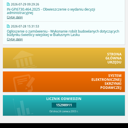
2026-07-29 09:29:26
IN-GP.6730.464.2025 - Obwieszczenie o wydaniu decyzji
administracyjnej
Czytaj dalej
2026-07-28 15:31:53
Ogłoszenie o zamówieniu - Wykonanie robót budowlanych dotyczących
budynku świetlicy wiejskiej w Białusnym Lasku
Czytaj dalej
STRONA
GŁÓWNA
URZĘDU
SYSTEM
ELEKTRONICZNEJ
SKRZYNKI
PODAWCZEJ
LICZNIK ODWIEDZIN
15298911
Od dnia 24 czerwca 2003 r.
Przejdź do góry