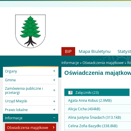
BIP
Mapa Biuletynu
Statys
Informacje »
Oświadczenia majątkowe
»
Ro
Organy
Oświadczenia majątkow
Gmina
Zamówienia publiczne i
przetargi
Załączniki (23)
Agata Anna Kobus (2.9MB)
Urząd Miejski
Alicja Cicha (404kB)
Prawo lokalne
Alina Justyna Śniadach (313.1kB)
Informacje
Celina Zofia Bazydło (338.8kB)
Oświadczenia majątkowe