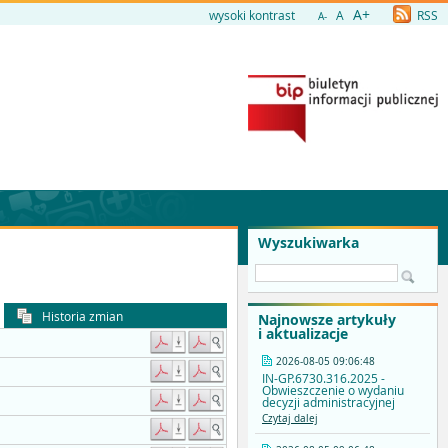
A+
wysoki kontrast
A
RSS
A-
Wyszukiwarka
Historia zmian
Najnowsze artykuły
i aktualizacje
2026-08-05 09:06:48
IN-GP.6730.316.2025 -
Obwieszczenie o wydaniu
decyzji administracyjnej
Czytaj dalej