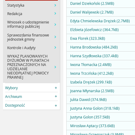
Daniel Dziekoński (2.5MB)
Statystyka
Daniel Walijewski (2.7MB)
Redakcja
Edyta Chmielewska Drężek (2.7MB)
Wniosek o udostępnienie
informacji publiczej
Elżbieta Józefowicz (364.7kB)
Sprawozdania finansowe
Ewa Florek (323.3kB)
jednostek gminy
Hanna Brodowska (484.2kB)
Kontrole i Audyty
Hanna Szydłowska (337.4kB)
WYKAZ PLANOWANYCH
DYŻURÓW W PUNKTACH
Iwona Tłomacka (2.4MB)
PRZEZNACZONYCH NA
UDZIELANIE
NIEODPŁATNEJ POMOCY
Iwona Trzcińska (412.2kB)
PRAWNEJ
Izabela Drężek (299.1kB)
Wybory
Joanna Młynarska (2.5MB)
Archiwum
Julita Dawid (374.9kB)
Dostępność
Justyna Anna Golon (318.1kB)
Justyna Golon (357.5kB)
Mirosław Aptacy (373.6kB)
Mirosława Grzegorczyk (3.9MB)