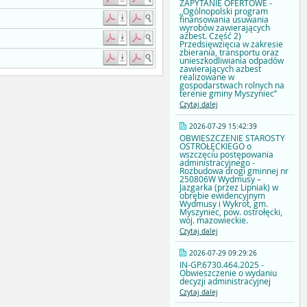
ZAPYTANIE OFERTOWE -
,,Ogólnopolski program
finansowania usuwania
wyrobów zawierających
azbest. Część 2)
Przedsięwzięcia w zakresie
zbierania, transportu oraz
unieszkodliwiania odpadów
zawierających azbest
realizowane w
gospodarstwach rolnych na
terenie gminy Myszyniec’’
Czytaj dalej
2026-07-29 15:42:39
OBWIESZCZENIE STAROSTY
OSTROŁĘCKIEGO o
wszczęciu postępowania
administracyjnego -
Rozbudowa drogi gminnej nr
250806W Wydmusy –
Jazgarka (przez Lipniak) w
obrębie ewidencyjnym
Wydmusy i Wykrot, gm.
Myszyniec, pow. ostrołęcki,
woj. mazowieckie.
Czytaj dalej
2026-07-29 09:29:26
IN-GP.6730.464.2025 -
Obwieszczenie o wydaniu
decyzji administracyjnej
Czytaj dalej