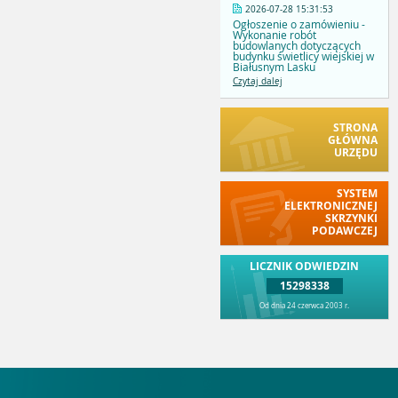
2026-07-28 15:31:53
Ogłoszenie o zamówieniu -
Wykonanie robót
budowlanych dotyczących
budynku świetlicy wiejskiej w
Białusnym Lasku
Czytaj dalej
STRONA
GŁÓWNA
URZĘDU
SYSTEM
ELEKTRONICZNEJ
SKRZYNKI
PODAWCZEJ
LICZNIK ODWIEDZIN
15298338
Od dnia 24 czerwca 2003 r.