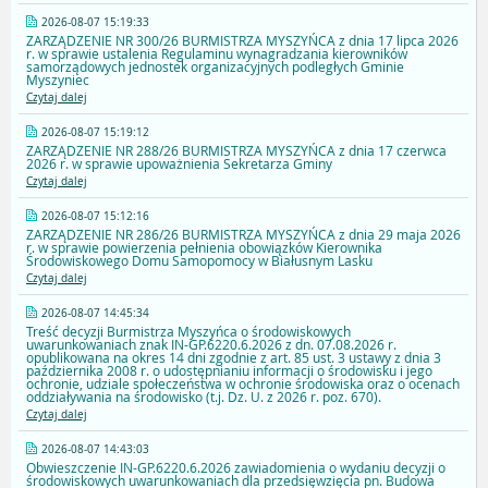
2026-08-07 15:19:33
ZARZĄDZENIE NR 300/26 BURMISTRZA MYSZYŃCA z dnia 17 lipca 2026
r. w sprawie ustalenia Regulaminu wynagradzania kierowników
samorządowych jednostek organizacyjnych podległych Gminie
Myszyniec
Czytaj dalej
2026-08-07 15:19:12
ZARZĄDZENIE NR 288/26 BURMISTRZA MYSZYŃCA z dnia 17 czerwca
2026 r. w sprawie upoważnienia Sekretarza Gminy
Czytaj dalej
2026-08-07 15:12:16
ZARZĄDZENIE NR 286/26 BURMISTRZA MYSZYŃCA z dnia 29 maja 2026
r. w sprawie powierzenia pełnienia obowiązków Kierownika
Środowiskowego Domu Samopomocy w Białusnym Lasku
Czytaj dalej
2026-08-07 14:45:34
Treść decyzji Burmistrza Myszyńca o środowiskowych
uwarunkowaniach znak IN-GP.6220.6.2026 z dn. 07.08.2026 r.
opublikowana na okres 14 dni zgodnie z art. 85 ust. 3 ustawy z dnia 3
października 2008 r. o udostępnianiu informacji o środowisku i jego
ochronie, udziale społeczeństwa w ochronie środowiska oraz o ocenach
oddziaływania na środowisko (t.j. Dz. U. z 2026 r. poz. 670).
Czytaj dalej
2026-08-07 14:43:03
Obwieszczenie IN-GP.6220.6.2026 zawiadomienia o wydaniu decyzji o
środowiskowych uwarunkowaniach dla przedsięwzięcia pn. Budowa