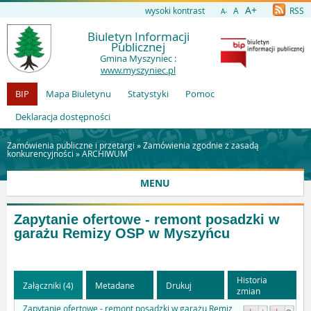
A+
wysoki kontrast
A
RSS
A-
Biuletyn Informacji
Publicznej
Gmina Myszyniec :
www.myszyniec.pl
BIP
Mapa Biuletynu
Statystyki
Pomoc
Deklaracja dostępności
Zamówienia publiczne i przetargi »
Zamówienia zgodnie z zasadą
konkurencyjności
»
ARCHIWUM
MENU
Zapytanie ofertowe - remont posadzki w
garażu Remizy OSP w Myszyńcu
Historia
Załączniki (4)
Metadane
Drukuj
zmian
Zapytanie ofertowe - remont posadzki w garażu Remiz