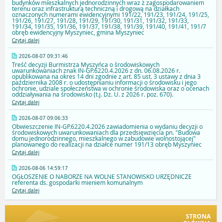
budynków mieszkalnych jednorodzinnych wraz z zagospodarowaniem
terenu oraz infrastrukturą techniczną i drogową na działkach
oznaczonych numerami ewidencyjnymi 191/22, 191/23, 191/24, 191/25,
191/26, 191/27, 191/28, 191/29, 191/30, 191/31, 191/32, 191/33,
191/34, 191/35, 191/36, 191/37, 191/38, 191/39, 191/40, 191/41, 191/7
obręb ewidencyjny Myszyniec, gmina Myszyniec
Czytaj dalej
2026-08-07 09:31:46
Treść decyzji Burmistrza Myszyńca o środowiskowych
uwarunkowaniach znak IN-GP.6220.4.2026 z dn. 06.08.2026 r.
opublikowana na okres 14 dni zgodnie z art. 85 ust. 3 ustawy z dnia 3
października 2008 r. o udostępnianiu informacji o środowisku i jego
ochronie, udziale społeczeństwa w ochronie środowiska oraz o ocenach
oddziaływania na środowisko (t.j. Dz. U. z 2026 r. poz. 670).
Czytaj dalej
2026-08-07 09:06:33
Obwieszczenie IN-GP.6220.4.2026 zawiadomienia o wydaniu decyzji o
środowiskowych uwarunkowaniach dla przedsięwzięcia pn. "Budowa
domu jednorodzinnego, mieszkalnego w zabudowie wolnostojącej"
planowanego do realizacji na działce numer 191/13 obręb Myszyniec
Czytaj dalej
2026-08-06 14:59:17
OGŁOSZENIE O NABORZE NA WOLNE STANOWISKO URZĘDNICZE
referenta ds. gospodarki mieniem komunalnym
Czytaj dalej
STRONA