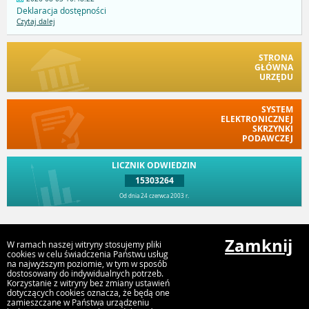
Deklaracja dostępności
Czytaj dalej
STRONA
GŁÓWNA
URZĘDU
SYSTEM
ELEKTRONICZNEJ
SKRZYNKI
PODAWCZEJ
LICZNIK ODWIEDZIN
15303264
Od dnia 24 czerwca 2003 r.
Przejdź do góry
Zamknij
W ramach naszej witryny stosujemy pliki
cookies w celu świadczenia Państwu usług
na najwyższym poziomie, w tym w sposób
dostosowany do indywidualnych potrzeb.
Urząd Miejski w Myszyńcu
Korzystanie z witryny bez zmiany ustawień
ul. Plac Wolności 60, 07-430 Myszyniec
dotyczących cookies oznacza, że będą one
zamieszczane w Państwa urządzeniu