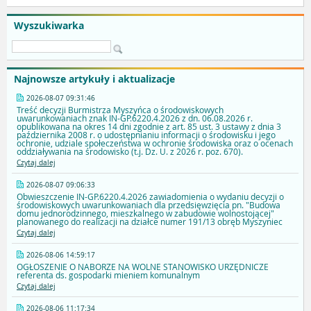
Wyszukiwarka
Najnowsze artykuły i aktualizacje
2026-08-07 09:31:46
Treść decyzji Burmistrza Myszyńca o środowiskowych
uwarunkowaniach znak IN-GP.6220.4.2026 z dn. 06.08.2026 r.
opublikowana na okres 14 dni zgodnie z art. 85 ust. 3 ustawy z dnia 3
października 2008 r. o udostępnianiu informacji o środowisku i jego
ochronie, udziale społeczeństwa w ochronie środowiska oraz o ocenach
oddziaływania na środowisko (t.j. Dz. U. z 2026 r. poz. 670).
Czytaj dalej
2026-08-07 09:06:33
Obwieszczenie IN-GP.6220.4.2026 zawiadomienia o wydaniu decyzji o
środowiskowych uwarunkowaniach dla przedsięwzięcia pn. "Budowa
domu jednorodzinnego, mieszkalnego w zabudowie wolnostojącej"
planowanego do realizacji na działce numer 191/13 obręb Myszyniec
Czytaj dalej
2026-08-06 14:59:17
OGŁOSZENIE O NABORZE NA WOLNE STANOWISKO URZĘDNICZE
referenta ds. gospodarki mieniem komunalnym
Czytaj dalej
2026-08-06 11:17:34