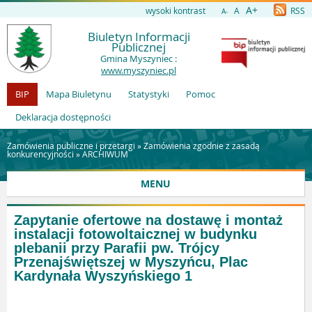
A+
wysoki kontrast
A
RSS
A-
Biuletyn Informacji
Publicznej
Gmina Myszyniec :
www.myszyniec.pl
BIP
Mapa Biuletynu
Statystyki
Pomoc
Deklaracja dostępności
Zamówienia publiczne i przetargi »
Zamówienia zgodnie z zasadą
konkurencyjności
»
ARCHIWUM
MENU
Zapytanie ofertowe na dostawę i montaż
instalacji fotowoltaicznej w budynku
plebanii przy Parafii pw. Trójcy
Przenajświętszej w Myszyńcu, Plac
Kardynała Wyszyńskiego 1