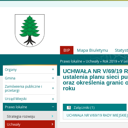
BIP
Mapa Biuletynu
Statys
Prawo lokalne »
Uchwały
»
Rok 2019
»
V se
Organy
UCHWAŁA NR V/69/19 RA
ustalenia planu sieci 
Gmina
oraz określenia granic
Zamówienia publiczne i
roku
przetargi
Urząd Miejski
Prawo lokalne
Załączniki (1)
UCHWAŁA NR V/69/19 RADY MIEJSKIEJ 
Strategia rozwoju
Uchwały