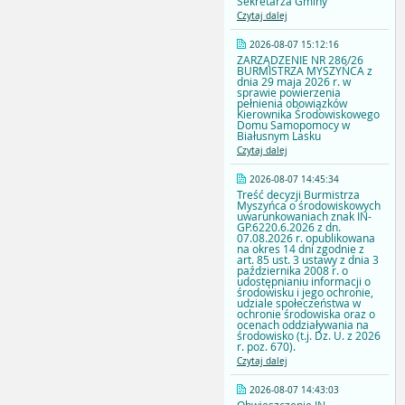
Sekretarza Gminy
Czytaj dalej
2026-08-07 15:12:16
ZARZĄDZENIE NR 286/26
BURMISTRZA MYSZYŃCA z
dnia 29 maja 2026 r. w
sprawie powierzenia
pełnienia obowiązków
Kierownika Środowiskowego
Domu Samopomocy w
Białusnym Lasku
Czytaj dalej
2026-08-07 14:45:34
Treść decyzji Burmistrza
Myszyńca o środowiskowych
uwarunkowaniach znak IN-
GP.6220.6.2026 z dn.
07.08.2026 r. opublikowana
na okres 14 dni zgodnie z
art. 85 ust. 3 ustawy z dnia 3
października 2008 r. o
udostępnianiu informacji o
środowisku i jego ochronie,
udziale społeczeństwa w
ochronie środowiska oraz o
ocenach oddziaływania na
środowisko (t.j. Dz. U. z 2026
r. poz. 670).
Czytaj dalej
2026-08-07 14:43:03