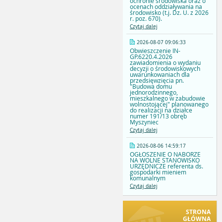
ochronie środowiska oraz o
ocenach oddziaływania na
środowisko (t.j. Dz. U. z 2026
r. poz. 670).
Czytaj dalej
2026-08-07 09:06:33
Obwieszczenie IN-
GP.6220.4.2026
zawiadomienia o wydaniu
decyzji o środowiskowych
uwarunkowaniach dla
przedsięwzięcia pn.
"Budowa domu
jednorodzinnego,
mieszkalnego w zabudowie
wolnostojącej" planowanego
do realizacji na działce
numer 191/13 obręb
Myszyniec
Czytaj dalej
2026-08-06 14:59:17
OGŁOSZENIE O NABORZE
NA WOLNE STANOWISKO
URZĘDNICZE referenta ds.
gospodarki mieniem
komunalnym
Czytaj dalej
STRONA
GŁÓWNA