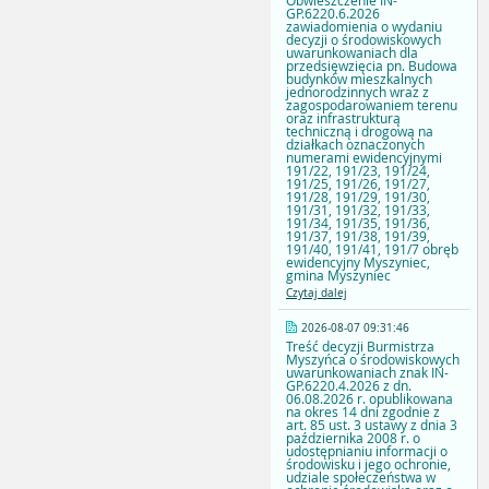
Obwieszczenie IN-
GP.6220.6.2026
zawiadomienia o wydaniu
decyzji o środowiskowych
uwarunkowaniach dla
przedsięwzięcia pn. Budowa
budynków mieszkalnych
jednorodzinnych wraz z
zagospodarowaniem terenu
oraz infrastrukturą
techniczną i drogową na
działkach oznaczonych
numerami ewidencyjnymi
191/22, 191/23, 191/24,
191/25, 191/26, 191/27,
191/28, 191/29, 191/30,
191/31, 191/32, 191/33,
191/34, 191/35, 191/36,
191/37, 191/38, 191/39,
191/40, 191/41, 191/7 obręb
ewidencyjny Myszyniec,
gmina Myszyniec
Czytaj dalej
2026-08-07 09:31:46
Treść decyzji Burmistrza
Myszyńca o środowiskowych
uwarunkowaniach znak IN-
GP.6220.4.2026 z dn.
06.08.2026 r. opublikowana
na okres 14 dni zgodnie z
art. 85 ust. 3 ustawy z dnia 3
października 2008 r. o
udostępnianiu informacji o
środowisku i jego ochronie,
udziale społeczeństwa w