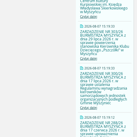
Centrum Kultury
Kurpiowskiej im. Księdza
Władysława Skierkowskiego
w Myszyńcu
Czytaj dalej
2026-08-07 15:19:33
ZARZĄDZENIE NR 303/26
BURMISTRZA MYSZYŃCA z
dnia 29 lipca 2026 r. w
sprawie powierzenia
stanowiska Kierownika Klubu
Dziecięcego „Pszczółki” w
Myszyńcu
Czytaj dalej
2026-08-07 15:19:33
ZARZĄDZENIE NR 300/26
BURMISTRZA MYSZYŃCA z
dnia 17 lipca 2026 r. w
sprawie ustalenia
Regulaminu wynagradzania
kierowników
samorządowych jednostek
organizacyjnych podległych
Gminie Myszyniec
Czytaj dalej
2026-08-07 15:19:12
ZARZĄDZENIE NR 288/26
BURMISTRZA MYSZYŃCA z
dnia 17 czerwca 2026 r. w
sprawie upoważnienia