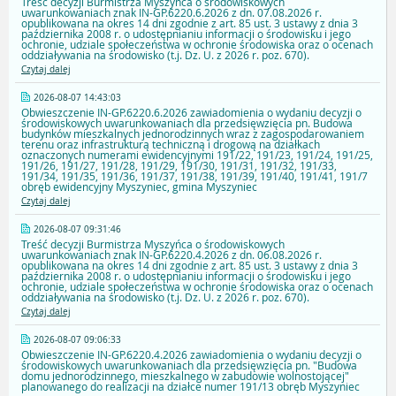
Treść decyzji Burmistrza Myszyńca o środowiskowych
uwarunkowaniach znak IN-GP.6220.6.2026 z dn. 07.08.2026 r.
opublikowana na okres 14 dni zgodnie z art. 85 ust. 3 ustawy z dnia 3
października 2008 r. o udostępnianiu informacji o środowisku i jego
ochronie, udziale społeczeństwa w ochronie środowiska oraz o ocenach
oddziaływania na środowisko (t.j. Dz. U. z 2026 r. poz. 670).
Czytaj dalej
2026-08-07 14:43:03
Obwieszczenie IN-GP.6220.6.2026 zawiadomienia o wydaniu decyzji o
środowiskowych uwarunkowaniach dla przedsięwzięcia pn. Budowa
budynków mieszkalnych jednorodzinnych wraz z zagospodarowaniem
terenu oraz infrastrukturą techniczną i drogową na działkach
oznaczonych numerami ewidencyjnymi 191/22, 191/23, 191/24, 191/25,
191/26, 191/27, 191/28, 191/29, 191/30, 191/31, 191/32, 191/33,
191/34, 191/35, 191/36, 191/37, 191/38, 191/39, 191/40, 191/41, 191/7
obręb ewidencyjny Myszyniec, gmina Myszyniec
Czytaj dalej
2026-08-07 09:31:46
Treść decyzji Burmistrza Myszyńca o środowiskowych
uwarunkowaniach znak IN-GP.6220.4.2026 z dn. 06.08.2026 r.
opublikowana na okres 14 dni zgodnie z art. 85 ust. 3 ustawy z dnia 3
października 2008 r. o udostępnianiu informacji o środowisku i jego
ochronie, udziale społeczeństwa w ochronie środowiska oraz o ocenach
oddziaływania na środowisko (t.j. Dz. U. z 2026 r. poz. 670).
Czytaj dalej
2026-08-07 09:06:33
Obwieszczenie IN-GP.6220.4.2026 zawiadomienia o wydaniu decyzji o
środowiskowych uwarunkowaniach dla przedsięwzięcia pn. "Budowa
domu jednorodzinnego, mieszkalnego w zabudowie wolnostojącej"
planowanego do realizacji na działce numer 191/13 obręb Myszyniec