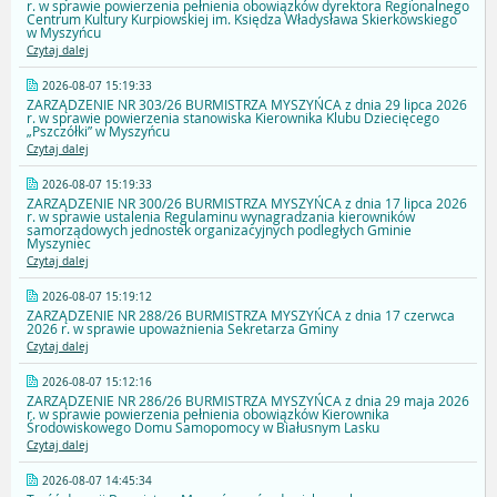
r. w sprawie powierzenia pełnienia obowiązków dyrektora Regionalnego
Centrum Kultury Kurpiowskiej im. Księdza Władysława Skierkowskiego
w Myszyńcu
Czytaj dalej
2026-08-07 15:19:33
ZARZĄDZENIE NR 303/26 BURMISTRZA MYSZYŃCA z dnia 29 lipca 2026
r. w sprawie powierzenia stanowiska Kierownika Klubu Dziecięcego
„Pszczółki” w Myszyńcu
Czytaj dalej
2026-08-07 15:19:33
ZARZĄDZENIE NR 300/26 BURMISTRZA MYSZYŃCA z dnia 17 lipca 2026
r. w sprawie ustalenia Regulaminu wynagradzania kierowników
samorządowych jednostek organizacyjnych podległych Gminie
Myszyniec
Czytaj dalej
2026-08-07 15:19:12
ZARZĄDZENIE NR 288/26 BURMISTRZA MYSZYŃCA z dnia 17 czerwca
2026 r. w sprawie upoważnienia Sekretarza Gminy
Czytaj dalej
2026-08-07 15:12:16
ZARZĄDZENIE NR 286/26 BURMISTRZA MYSZYŃCA z dnia 29 maja 2026
r. w sprawie powierzenia pełnienia obowiązków Kierownika
Środowiskowego Domu Samopomocy w Białusnym Lasku
Czytaj dalej
2026-08-07 14:45:34