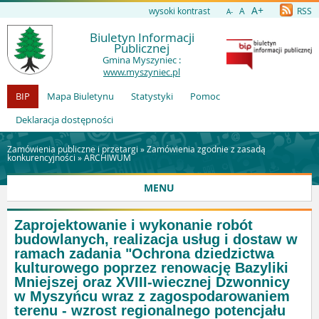
A+
wysoki kontrast
A
RSS
A-
Biuletyn Informacji
Publicznej
Gmina Myszyniec :
www.myszyniec.pl
BIP
Mapa Biuletynu
Statystyki
Pomoc
Deklaracja dostępności
Zamówienia publiczne i przetargi »
Zamówienia zgodnie z zasadą
konkurencyjności
»
ARCHIWUM
MENU
Zaprojektowanie i wykonanie robót
budowlanych, realizacja usług i dostaw w
ramach zadania "Ochrona dziedzictwa
kulturowego poprzez renowację Bazyliki
Mniejszej oraz XVIII-wiecznej Dzwonnicy
w Myszyńcu wraz z zagospodarowaniem
terenu - wzrost regionalnego potencjału