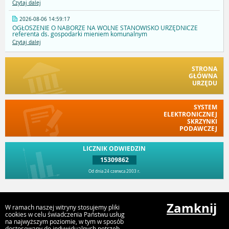
Czytaj dalej
2026-08-06 14:59:17
OGŁOSZENIE O NABORZE NA WOLNE STANOWISKO URZĘDNICZE
referenta ds. gospodarki mieniem komunalnym
Czytaj dalej
STRONA
GŁÓWNA
URZĘDU
SYSTEM
ELEKTRONICZNEJ
SKRZYNKI
PODAWCZEJ
LICZNIK ODWIEDZIN
15309862
Od dnia 24 czerwca 2003 r.
Przejdź do góry
Zamknij
W ramach naszej witryny stosujemy pliki
cookies w celu świadczenia Państwu usług
na najwyższym poziomie, w tym w sposób
dostosowany do indywidualnych potrzeb.