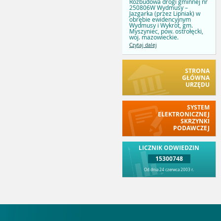
Rozbudowa drogi gminnej nr
250806W Wydmusy –
Jazgarka (przez Lipniak) w
obrębie ewidencyjnym
Wydmusy i Wykrot, gm.
Myszyniec, pow. ostrołęcki,
woj. mazowieckie.
Czytaj dalej
STRONA
GŁÓWNA
URZĘDU
SYSTEM
ELEKTRONICZNEJ
SKRZYNKI
PODAWCZEJ
LICZNIK ODWIEDZIN
15300748
Od dnia 24 czerwca 2003 r.