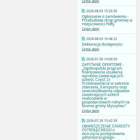
Czytaj dalej
2026-08-03 15:20:30
Ogłoszenie o zamówieniu -
Przebudowa drogi gminnej w
miejscowości Pełty
Czytaj dalej
2026-08-03 10:48:22
Deklaracja dostępności
Czytaj dalej
2026-07-30 14:00:59
ZAPYTANIE OFERTOWE -
,,Ogólnopolski program
finansowania usuwania
wyrobów zawierających
azbest. Część 2)
Przedsięwzięcia w zakresie
zbierania, transportu oraz
unieszkodliwiania odpadów
zawierających azbest
realizowane w
gospodarstwach rolnych na
terenie gminy Myszyniec’’
Czytaj dalej
2026-07-29 15:42:39
OBWIESZCZENIE STAROSTY
OSTROŁĘCKIEGO o
wszczęciu postępowania
administracyjnego -