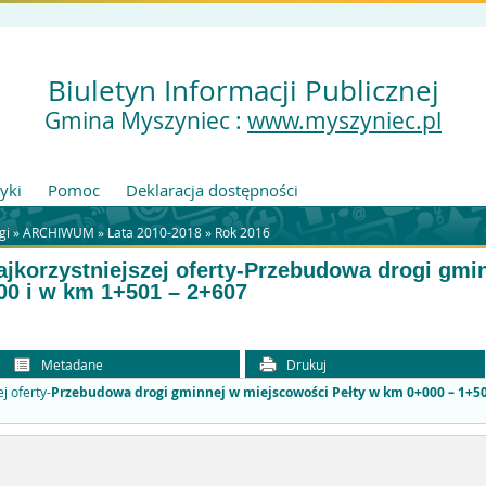
Biuletyn Informacji Publicznej
Gmina Myszyniec :
www.myszyniec.pl
tyki
Pomoc
Deklaracja dostępności
gi
»
ARCHIWUM
»
Lata 2010-2018
»
Rok 2016
jkorzystniejszej oferty-
Przebudowa drogi gmi
00 i w km 1+501 – 2+607
Metadane
Drukuj
j oferty-
Przebudowa drogi gminnej w miejscowości Pełty w km 0+000 – 1+50