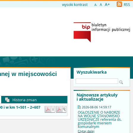
A+
wysoki kontrast
A
RSS
A-
Wyszukiwarka
nnej w miejscowości
Najnowsze artykuły
i aktualizacje
Historia zmian
0 i w km 1+501 – 2+607
2026-08-06 14:59:17
OGŁOSZENIE O NABORZE
NA WOLNE STANOWISKO
URZĘDNICZE referenta ds.
gospodarki mieniem
komunalnym
Czytaj dalej