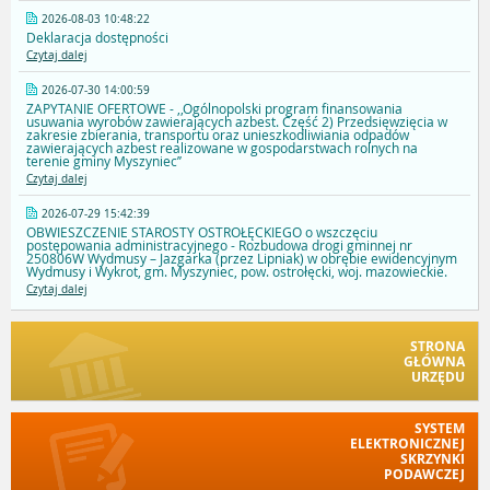
2026-08-03 10:48:22
Deklaracja dostępności
Czytaj dalej
2026-07-30 14:00:59
ZAPYTANIE OFERTOWE - ,,Ogólnopolski program finansowania
usuwania wyrobów zawierających azbest. Część 2) Przedsięwzięcia w
zakresie zbierania, transportu oraz unieszkodliwiania odpadów
zawierających azbest realizowane w gospodarstwach rolnych na
terenie gminy Myszyniec’’
Czytaj dalej
2026-07-29 15:42:39
OBWIESZCZENIE STAROSTY OSTROŁĘCKIEGO o wszczęciu
postępowania administracyjnego - Rozbudowa drogi gminnej nr
250806W Wydmusy – Jazgarka (przez Lipniak) w obrębie ewidencyjnym
Wydmusy i Wykrot, gm. Myszyniec, pow. ostrołęcki, woj. mazowieckie.
Czytaj dalej
STRONA
GŁÓWNA
URZĘDU
SYSTEM
ELEKTRONICZNEJ
SKRZYNKI
PODAWCZEJ