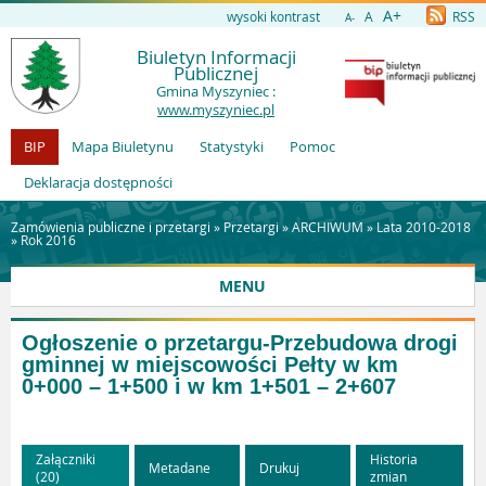
A+
wysoki kontrast
A
RSS
A-
Biuletyn Informacji
Publicznej
Gmina Myszyniec :
www.myszyniec.pl
BIP
Mapa Biuletynu
Statystyki
Pomoc
Deklaracja dostępności
Zamówienia publiczne i przetargi »
Przetargi
»
ARCHIWUM
»
Lata 2010-2018
»
Rok 2016
MENU
Ogłoszenie o przetargu-
Przebudowa drogi
gminnej w miejscowości Pełty w km
0+000 – 1+500 i w km 1+501 – 2+607
Załączniki
Historia
Metadane
Drukuj
(20)
zmian