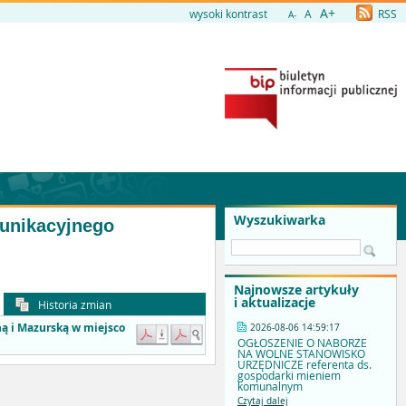
A+
wysoki kontrast
A
RSS
A-
Wyszukiwarka
unikacyjnego
Najnowsze artykuły
i aktualizacje
Historia zmian
ą i Mazurską w miejsco
2026-08-06 14:59:17
OGŁOSZENIE O NABORZE
NA WOLNE STANOWISKO
URZĘDNICZE referenta ds.
gospodarki mieniem
komunalnym
Czytaj dalej