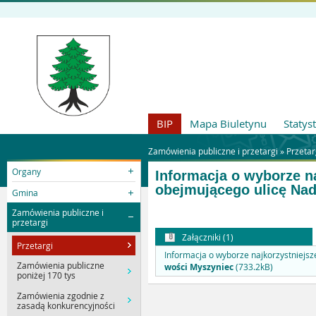
BIP
Mapa Biuletynu
Statys
Zamówienia publiczne i przetargi »
Przetar
Organy
Informacja o wyborze na
obejmującego ulicę Na
Gmina
Zamówienia publiczne i
przetargi
Załączniki (1)
Przetargi
Informacja o wyborze najkorzystniejsze
Zamówienia publiczne
wości Myszyniec
(733.2kB)
poniżej 170 tys
Zamówienia zgodnie z
zasadą konkurencyjności