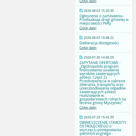
Czytaj dalej
2026-08-03 15:20:30
Ogłoszenie o zamówieniu -
Przebudowa drogi gminnej w
miejscowości Pełty
Czytaj dalej
2026-08-03 10:48:22
Deklaracja dostępności
Czytaj dalej
2026-07-30 14:00:59
ZAPYTANIE OFERTOWE -
,,Ogólnopolski program
finansowania usuwania
wyrobów zawierających
azbest. Część 2)
Przedsięwzięcia w zakresie
zbierania, transportu oraz
unieszkodliwiania odpadów
zawierających azbest
realizowane w
gospodarstwach rolnych na
terenie gminy Myszyniec’’
Czytaj dalej
2026-07-29 15:42:39
OBWIESZCZENIE STAROSTY
OSTROŁĘCKIEGO o
wszczęciu postępowania
administracyjnego -