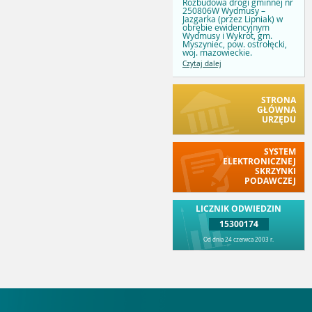
Rozbudowa drogi gminnej nr
250806W Wydmusy –
Jazgarka (przez Lipniak) w
obrębie ewidencyjnym
Wydmusy i Wykrot, gm.
Myszyniec, pow. ostrołęcki,
woj. mazowieckie.
Czytaj dalej
STRONA
GŁÓWNA
URZĘDU
SYSTEM
ELEKTRONICZNEJ
SKRZYNKI
PODAWCZEJ
LICZNIK ODWIEDZIN
15300174
Od dnia 24 czerwca 2003 r.