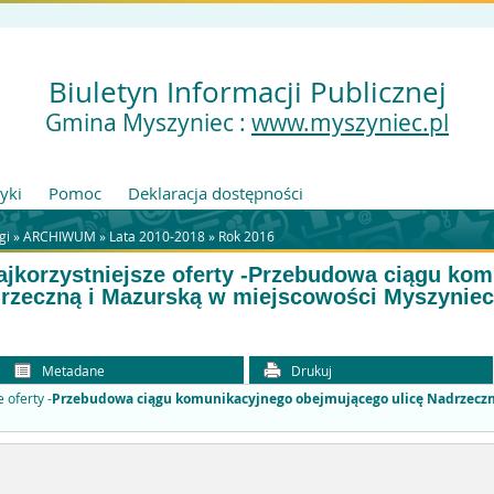
Biuletyn Informacji Publicznej
Gmina Myszyniec :
www.myszyniec.pl
tyki
Pomoc
Deklaracja dostępności
gi
»
ARCHIWUM
»
Lata 2010-2018
»
Rok 2016
jkorzystniejsze oferty -
Przebudowa ciągu kom
drzeczną i Mazurską w miejscowości Myszyniec
Metadane
Drukuj
 oferty -
Przebudowa ciągu komunikacyjnego obejmującego ulicę Nadrzeczn