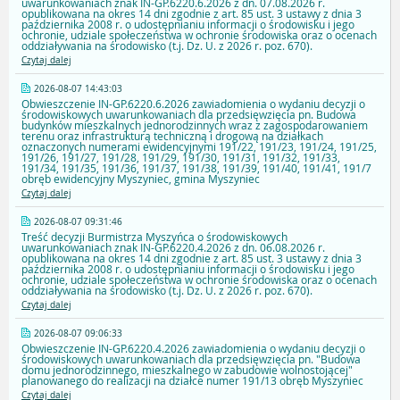
uwarunkowaniach znak IN-GP.6220.6.2026 z dn. 07.08.2026 r.
opublikowana na okres 14 dni zgodnie z art. 85 ust. 3 ustawy z dnia 3
października 2008 r. o udostępnianiu informacji o środowisku i jego
ochronie, udziale społeczeństwa w ochronie środowiska oraz o ocenach
oddziaływania na środowisko (t.j. Dz. U. z 2026 r. poz. 670).
Czytaj dalej
2026-08-07 14:43:03
Obwieszczenie IN-GP.6220.6.2026 zawiadomienia o wydaniu decyzji o
środowiskowych uwarunkowaniach dla przedsięwzięcia pn. Budowa
budynków mieszkalnych jednorodzinnych wraz z zagospodarowaniem
terenu oraz infrastrukturą techniczną i drogową na działkach
oznaczonych numerami ewidencyjnymi 191/22, 191/23, 191/24, 191/25,
191/26, 191/27, 191/28, 191/29, 191/30, 191/31, 191/32, 191/33,
191/34, 191/35, 191/36, 191/37, 191/38, 191/39, 191/40, 191/41, 191/7
obręb ewidencyjny Myszyniec, gmina Myszyniec
Czytaj dalej
2026-08-07 09:31:46
Treść decyzji Burmistrza Myszyńca o środowiskowych
uwarunkowaniach znak IN-GP.6220.4.2026 z dn. 06.08.2026 r.
opublikowana na okres 14 dni zgodnie z art. 85 ust. 3 ustawy z dnia 3
października 2008 r. o udostępnianiu informacji o środowisku i jego
ochronie, udziale społeczeństwa w ochronie środowiska oraz o ocenach
oddziaływania na środowisko (t.j. Dz. U. z 2026 r. poz. 670).
Czytaj dalej
2026-08-07 09:06:33
Obwieszczenie IN-GP.6220.4.2026 zawiadomienia o wydaniu decyzji o
środowiskowych uwarunkowaniach dla przedsięwzięcia pn. "Budowa
domu jednorodzinnego, mieszkalnego w zabudowie wolnostojącej"
planowanego do realizacji na działce numer 191/13 obręb Myszyniec
Czytaj dalej