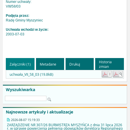
Numer uchwały:
VIII/58/03
Podjęta przez:
Radę Gminy Myszyniec
Uchwała wchodzi w życie:
2003-07-03
Historia
Załączniki (1)
Metadane
Drukuj
zmian
uchwała_VII_58_03 (19.8kB)
Wyszukiwarka
Najnowsze artykuły i aktualizacje
2026-08-07 15:19:33
ZARZĄDZENIE NR 307/26 BURMISTRZA MYSZYŃCA z dnia 31 lipca 2026
r. w sprawie powierzenia pełnienia obowiązków dyrektora Regionalnego