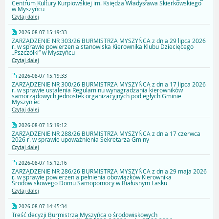
Centrum Kultury Kurpiowskiej im. Księdza Władysława Skierkowskiego
w Myszyńcu
Czytaj dalej
2026-08-07 15:19:33
ZARZĄDZENIE NR 303/26 BURMISTRZA MYSZYŃCA z dnia 29 lipca 2026
r. w sprawie powierzenia stanowiska Kierownika Klubu Dziecięcego
„Pszczółki” w Myszyńcu
Czytaj dalej
2026-08-07 15:19:33
ZARZĄDZENIE NR 300/26 BURMISTRZA MYSZYŃCA z dnia 17 lipca 2026
r. w sprawie ustalenia Regulaminu wynagradzania kierowników
samorządowych jednostek organizacyjnych podległych Gminie
Myszyniec
Czytaj dalej
2026-08-07 15:19:12
ZARZĄDZENIE NR 288/26 BURMISTRZA MYSZYŃCA z dnia 17 czerwca
2026 r. w sprawie upoważnienia Sekretarza Gminy
Czytaj dalej
2026-08-07 15:12:16
ZARZĄDZENIE NR 286/26 BURMISTRZA MYSZYŃCA z dnia 29 maja 2026
r. w sprawie powierzenia pełnienia obowiązków Kierownika
Środowiskowego Domu Samopomocy w Białusnym Lasku
Czytaj dalej
2026-08-07 14:45:34
Treść decyzji Burmistrza Myszyńca o środowiskowych