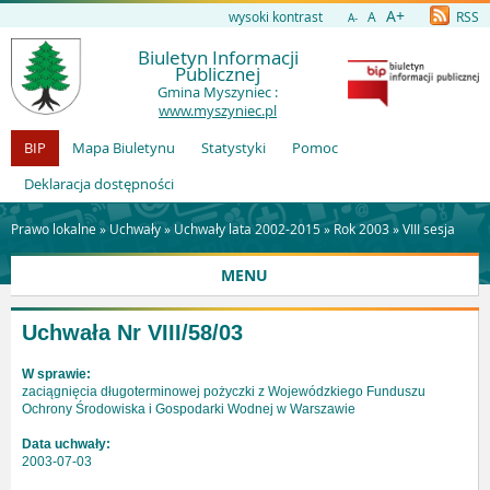
A+
wysoki kontrast
A
RSS
A-
Biuletyn Informacji
Publicznej
Gmina Myszyniec :
www.myszyniec.pl
BIP
Mapa Biuletynu
Statystyki
Pomoc
Deklaracja dostępności
Prawo lokalne »
Uchwały
»
Uchwały lata 2002-2015
»
Rok 2003
»
VIII sesja
MENU
Uchwała Nr VIII/58/03
W sprawie:
zaciągnięcia długoterminowej pożyczki z Wojewódzkiego Funduszu
Ochrony Środowiska i Gospodarki Wodnej w Warszawie
Data uchwały:
2003-07-03