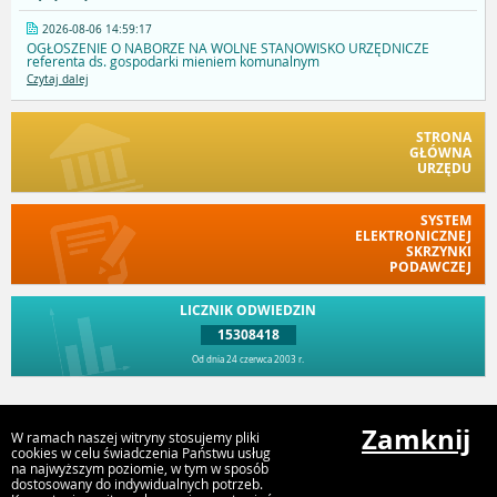
2026-08-06 14:59:17
OGŁOSZENIE O NABORZE NA WOLNE STANOWISKO URZĘDNICZE
referenta ds. gospodarki mieniem komunalnym
Czytaj dalej
STRONA
GŁÓWNA
URZĘDU
SYSTEM
ELEKTRONICZNEJ
SKRZYNKI
PODAWCZEJ
LICZNIK ODWIEDZIN
15308418
Od dnia 24 czerwca 2003 r.
Przejdź do góry
Zamknij
W ramach naszej witryny stosujemy pliki
cookies w celu świadczenia Państwu usług
na najwyższym poziomie, w tym w sposób
dostosowany do indywidualnych potrzeb.
Urząd Miejski w Myszyńcu