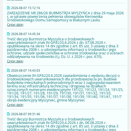
2026-08-07 15:12:16
ZARZĄDZENIE NR 286/26 BURMISTRZA MYSZYŃCA z dnia 29 maja 2026
r. w sprawie powierzenia pełnienia obowiązków Kierownika
Środowiskowego Domu Samopomocy w Białusnym Lasku
Czytaj dalej
2026-08-07 14:45:34
Treść decyzji Burmistrza Myszyńca o środowiskowych
uwarunkowaniach znak IN-GP.6220.6.2026 z dn. 07.08.2026 r.
opublikowana na okres 14 dni zgodnie z art. 85 ust. 3 ustawy z dnia 3
października 2008 r. o udostępnianiu informacji o środowisku i jego
ochronie, udziale społeczeństwa w ochronie środowiska oraz o ocenach
oddziaływania na środowisko (t.j. Dz. U. z 2026 r. poz. 670).
Czytaj dalej
2026-08-07 14:43:03
Obwieszczenie IN-GP.6220.6.2026 zawiadomienia o wydaniu decyzji o
środowiskowych uwarunkowaniach dla przedsięwzięcia pn. Budowa
budynków mieszkalnych jednorodzinnych wraz z zagospodarowaniem
terenu oraz infrastrukturą techniczną i drogową na działkach
oznaczonych numerami ewidencyjnymi 191/22, 191/23, 191/24, 191/25,
191/26, 191/27, 191/28, 191/29, 191/30, 191/31, 191/32, 191/33,
191/34, 191/35, 191/36, 191/37, 191/38, 191/39, 191/40, 191/41, 191/7
obręb ewidencyjny Myszyniec, gmina Myszyniec
Czytaj dalej
2026-08-07 09:31:46
Treść decyzji Burmistrza Myszyńca o środowiskowych
uwarunkowaniach znak IN-GP.6220.4.2026 z dn. 06.08.2026 r.
opublikowana na okres 14 dni zgodnie z art. 85 ust. 3 ustawy z dnia 3
października 2008 r. o udostępnianiu informacji o środowisku i jego