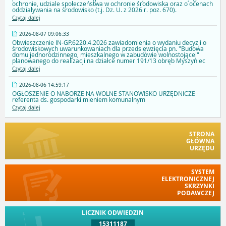
ochronie, udziale społeczeństwa w ochronie środowiska oraz o ocenach
oddziaływania na środowisko (t.j. Dz. U. z 2026 r. poz. 670).
Czytaj dalej
2026-08-07 09:06:33
Obwieszczenie IN-GP.6220.4.2026 zawiadomienia o wydaniu decyzji o
środowiskowych uwarunkowaniach dla przedsięwzięcia pn. "Budowa
domu jednorodzinnego, mieszkalnego w zabudowie wolnostojącej"
planowanego do realizacji na działce numer 191/13 obręb Myszyniec
Czytaj dalej
2026-08-06 14:59:17
OGŁOSZENIE O NABORZE NA WOLNE STANOWISKO URZĘDNICZE
referenta ds. gospodarki mieniem komunalnym
Czytaj dalej
STRONA
GŁÓWNA
URZĘDU
SYSTEM
ELEKTRONICZNEJ
SKRZYNKI
PODAWCZEJ
LICZNIK ODWIEDZIN
15311187