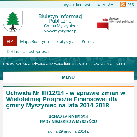
A+
wysoki kontrast
A
RSS
A-
Biuletyn Informacji
Publicznej
Gmina Myszyniec :
www.myszyniec.pl
BIP
Mapa Biuletynu
Statystyki
Pomoc
Deklaracja dostępności
Prawo lokalne »
Uchwały
»
Uchwały lata 2002-2015
»
Rok 2014
»
III Sesja
MENU
Uchwała Nr III/12/14 - w sprawie zmian w
Wieloletniej Prognozie Finansowej dla
gminy Myszyniec na lata 2014-2018
UCHWAŁA NR III/12/14
RADY MIEJSKIEJ W MYSZYŃCU
z dnia 29 grudnia 2014 r.