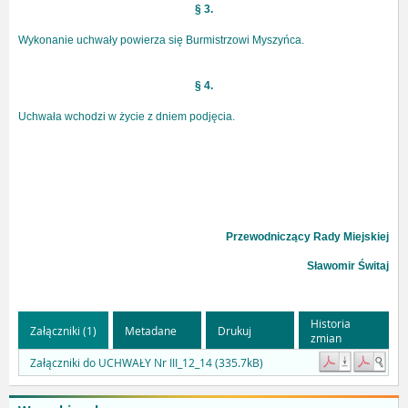
§ 3.
Wykonanie uchwały powierza się Burmistrzowi Myszyńca.
§ 4.
Uchwała wchodzi w życie z dniem podjęcia.
Przewodniczący Rady Miejskiej
Sławomir Świtaj
Historia
Załączniki (1)
Metadane
Drukuj
zmian
Załączniki do UCHWAŁY Nr III_12_14 (335.7kB)