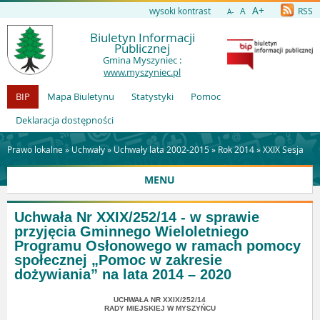
A+
wysoki kontrast
A
RSS
A-
Biuletyn Informacji
Publicznej
Gmina Myszyniec :
www.myszyniec.pl
BIP
Mapa Biuletynu
Statystyki
Pomoc
Deklaracja dostępności
Prawo lokalne »
Uchwały
»
Uchwały lata 2002-2015
»
Rok 2014
»
XXIX Sesja
MENU
Uchwała Nr XXIX/252/14 - w sprawie
przyjęcia Gminnego Wieloletniego
Programu Osłonowego w ramach pomocy
społecznej „Pomoc w zakresie
dożywiania” na lata 2014 – 2020
UCHWAŁA NR XXIX/252/14
RADY MIEJSKIEJ W MYSZYŃCU