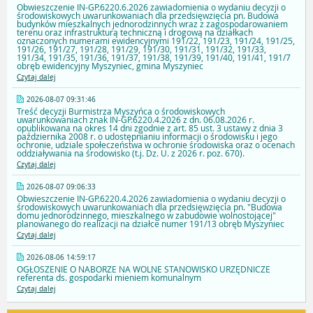
Obwieszczenie IN-GP.6220.6.2026 zawiadomienia o wydaniu decyzji o
środowiskowych uwarunkowaniach dla przedsięwzięcia pn. Budowa
budynków mieszkalnych jednorodzinnych wraz z zagospodarowaniem
terenu oraz infrastrukturą techniczną i drogową na działkach
oznaczonych numerami ewidencyjnymi 191/22, 191/23, 191/24, 191/25,
191/26, 191/27, 191/28, 191/29, 191/30, 191/31, 191/32, 191/33,
191/34, 191/35, 191/36, 191/37, 191/38, 191/39, 191/40, 191/41, 191/7
obręb ewidencyjny Myszyniec, gmina Myszyniec
Czytaj dalej
2026-08-07 09:31:46
Treść decyzji Burmistrza Myszyńca o środowiskowych
uwarunkowaniach znak IN-GP.6220.4.2026 z dn. 06.08.2026 r.
opublikowana na okres 14 dni zgodnie z art. 85 ust. 3 ustawy z dnia 3
października 2008 r. o udostępnianiu informacji o środowisku i jego
ochronie, udziale społeczeństwa w ochronie środowiska oraz o ocenach
oddziaływania na środowisko (t.j. Dz. U. z 2026 r. poz. 670).
Czytaj dalej
2026-08-07 09:06:33
Obwieszczenie IN-GP.6220.4.2026 zawiadomienia o wydaniu decyzji o
środowiskowych uwarunkowaniach dla przedsięwzięcia pn. "Budowa
domu jednorodzinnego, mieszkalnego w zabudowie wolnostojącej"
planowanego do realizacji na działce numer 191/13 obręb Myszyniec
Czytaj dalej
2026-08-06 14:59:17
OGŁOSZENIE O NABORZE NA WOLNE STANOWISKO URZĘDNICZE
referenta ds. gospodarki mieniem komunalnym
Czytaj dalej