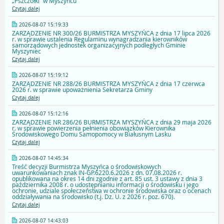
„Pszczółki” w Myszyńcu
Czytaj dalej
2026-08-07 15:19:33
ZARZĄDZENIE NR 300/26 BURMISTRZA MYSZYŃCA z dnia 17 lipca 2026
r. w sprawie ustalenia Regulaminu wynagradzania kierowników
samorządowych jednostek organizacyjnych podległych Gminie
Myszyniec
Czytaj dalej
2026-08-07 15:19:12
ZARZĄDZENIE NR 288/26 BURMISTRZA MYSZYŃCA z dnia 17 czerwca
2026 r. w sprawie upoważnienia Sekretarza Gminy
Czytaj dalej
2026-08-07 15:12:16
ZARZĄDZENIE NR 286/26 BURMISTRZA MYSZYŃCA z dnia 29 maja 2026
r. w sprawie powierzenia pełnienia obowiązków Kierownika
Środowiskowego Domu Samopomocy w Białusnym Lasku
Czytaj dalej
2026-08-07 14:45:34
Treść decyzji Burmistrza Myszyńca o środowiskowych
uwarunkowaniach znak IN-GP.6220.6.2026 z dn. 07.08.2026 r.
opublikowana na okres 14 dni zgodnie z art. 85 ust. 3 ustawy z dnia 3
października 2008 r. o udostępnianiu informacji o środowisku i jego
ochronie, udziale społeczeństwa w ochronie środowiska oraz o ocenach
oddziaływania na środowisko (t.j. Dz. U. z 2026 r. poz. 670).
Czytaj dalej
2026-08-07 14:43:03