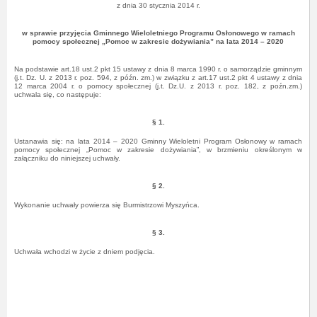
z dnia 30 stycznia 2014 r.
w sprawie przyjęcia Gminnego Wieloletniego Programu Osłonowego w ramach
pomocy społecznej „Pomoc w zakresie dożywiania” na lata 2014 – 2020
Na podstawie art.18 ust.2 pkt 15 ustawy z dnia 8 marca 1990 r. o samorządzie gminnym
(j.t. Dz. U. z 2013 r. poz. 594, z późn. zm.) w związku z art.17 ust.2 pkt 4 ustawy z dnia
12 marca 2004 r. o pomocy społecznej (j.t. Dz.U. z 2013 r. poz. 182, z poźn.zm.)
uchwala się, co następuje:
§ 1.
Ustanawia się: na lata 2014 – 2020 Gminny Wieloletni Program Osłonowy w ramach
pomocy społecznej „Pomoc w zakresie dożywiania”, w brzmieniu określonym w
załączniku do niniejszej uchwały.
§ 2.
Wykonanie uchwały powierza się Burmistrzowi Myszyńca.
§ 3.
Uchwała wchodzi w życie z dniem podjęcia.