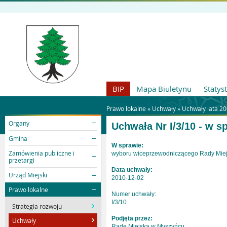
BIP
Mapa Biuletynu
Statys
Prawo lokalne »
Uchwały
»
Uchwały lata 2
Organy
Uchwała Nr I/3/10 -
w sp
Gmina
W sprawie:
Zamówienia publiczne i
wyboru wiceprzewodniczącego Rady Miej
przetargi
Data uchwały:
Urząd Miejski
2010-12-02
Prawo lokalne
Numer uchwały:
I/3/10
Strategia rozwoju
Podjęta przez:
Uchwały
Radę Miejską w Myszyńcu