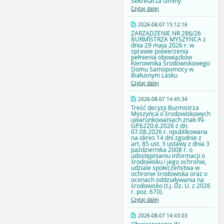
Sekretarza Gminy
Czytaj dalej
2026-08-07 15:12:16
ZARZĄDZENIE NR 286/26
BURMISTRZA MYSZYŃCA z
dnia 29 maja 2026 r. w
sprawie powierzenia
pełnienia obowiązków
Kierownika Środowiskowego
Domu Samopomocy w
Białusnym Lasku
Czytaj dalej
2026-08-07 14:45:34
Treść decyzji Burmistrza
Myszyńca o środowiskowych
uwarunkowaniach znak IN-
GP.6220.6.2026 z dn.
07.08.2026 r. opublikowana
na okres 14 dni zgodnie z
art. 85 ust. 3 ustawy z dnia 3
października 2008 r. o
udostępnianiu informacji o
środowisku i jego ochronie,
udziale społeczeństwa w
ochronie środowiska oraz o
ocenach oddziaływania na
środowisko (t.j. Dz. U. z 2026
r. poz. 670).
Czytaj dalej
2026-08-07 14:43:03