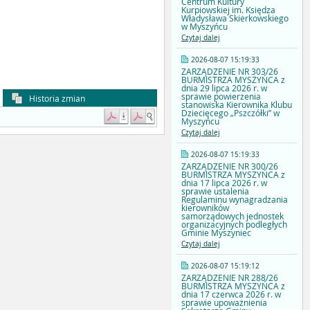
Centrum Kultury
Kurpiowskiej im. Księdza
Władysława Skierkowskiego
w Myszyńcu
Czytaj dalej
2026-08-07 15:19:33
ZARZĄDZENIE NR 303/26
BURMISTRZA MYSZYŃCA z
dnia 29 lipca 2026 r. w
sprawie powierzenia
Historia zmian
stanowiska Kierownika Klubu
Dziecięcego „Pszczółki” w
Myszyńcu
Czytaj dalej
2026-08-07 15:19:33
ZARZĄDZENIE NR 300/26
BURMISTRZA MYSZYŃCA z
dnia 17 lipca 2026 r. w
sprawie ustalenia
Regulaminu wynagradzania
kierowników
samorządowych jednostek
organizacyjnych podległych
Gminie Myszyniec
Czytaj dalej
2026-08-07 15:19:12
ZARZĄDZENIE NR 288/26
BURMISTRZA MYSZYŃCA z
dnia 17 czerwca 2026 r. w
sprawie upoważnienia