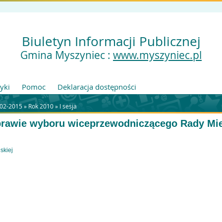
Biuletyn Informacji Publicznej
Gmina Myszyniec :
www.myszyniec.pl
tyki
Pomoc
Deklaracja dostępności
002-2015
»
Rok 2010
»
I sesja
rawie wyboru wiceprzewodniczącego Rady Mie
skiej