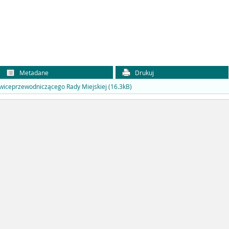
Metadane
Drukuj
 wiceprzewodniczącego Rady Miejskiej (16.3kB)