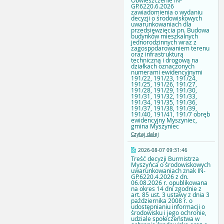
Obwieszczenie IN-
GP.6220.6.2026
zawiadomienia o wydaniu
decyzji o środowiskowych
uwarunkowaniach dla
przedsięwzięcia pn. Budowa
budynków mieszkalnych
jednorodzinnych wraz z
zagospodarowaniem terenu
oraz infrastrukturą
techniczną i drogową na
działkach oznaczonych
numerami ewidencyjnymi
191/22, 191/23, 191/24,
191/25, 191/26, 191/27,
191/28, 191/29, 191/30,
191/31, 191/32, 191/33,
191/34, 191/35, 191/36,
191/37, 191/38, 191/39,
191/40, 191/41, 191/7 obręb
ewidencyjny Myszyniec,
gmina Myszyniec
Czytaj dalej
2026-08-07 09:31:46
Treść decyzji Burmistrza
Myszyńca o środowiskowych
uwarunkowaniach znak IN-
GP.6220.4.2026 z dn.
06.08.2026 r. opublikowana
na okres 14 dni zgodnie z
art. 85 ust. 3 ustawy z dnia 3
października 2008 r. o
udostępnianiu informacji o
środowisku i jego ochronie,
udziale społeczeństwa w