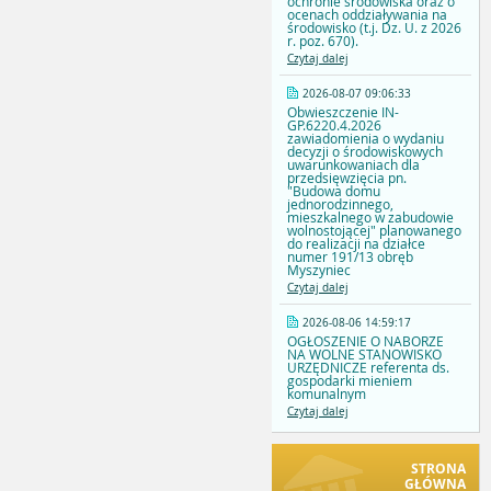
ochronie środowiska oraz o
ocenach oddziaływania na
środowisko (t.j. Dz. U. z 2026
r. poz. 670).
Czytaj dalej
2026-08-07 09:06:33
Obwieszczenie IN-
GP.6220.4.2026
zawiadomienia o wydaniu
decyzji o środowiskowych
uwarunkowaniach dla
przedsięwzięcia pn.
"Budowa domu
jednorodzinnego,
mieszkalnego w zabudowie
wolnostojącej" planowanego
do realizacji na działce
numer 191/13 obręb
Myszyniec
Czytaj dalej
2026-08-06 14:59:17
OGŁOSZENIE O NABORZE
NA WOLNE STANOWISKO
URZĘDNICZE referenta ds.
gospodarki mieniem
komunalnym
Czytaj dalej
STRONA
GŁÓWNA