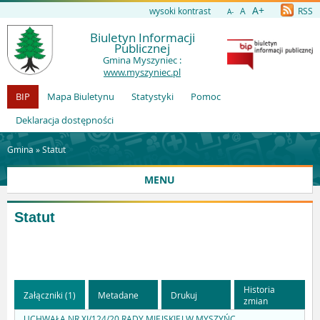
A+
wysoki kontrast
A
RSS
A-
Biuletyn Informacji
Publicznej
Gmina Myszyniec :
www.myszyniec.pl
BIP
Mapa Biuletynu
Statystyki
Pomoc
Deklaracja dostępności
Gmina »
Statut
MENU
Statut
Historia
Załączniki (1)
Metadane
Drukuj
zmian
UCHWAŁA NR XI/124/20 RADY MIEJSKIEJ W MYSZYŃC