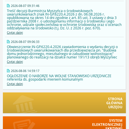
2026-08-07 09:31:46
Treść decyzji Burmistrza Myszyńca o środowiskowych
uwarunkowaniach znak IN-GP.6220.4.2026 z dn. 06.08.2026 r.
opublikowana na okres 14 dni zgodnie z art. 85 ust. 3 ustawy z dnia 3
października 2008 r. o udostępnianiu informacji o środowisku i jego
ochronie, udziale społeczeństwa w ochronie środowiska oraz o ocenach
oddziaływania na środowisko (t.j. Dz. U. z 2026 r. poz. 670).
Czytaj dalej
2026-08-07 09:06:33
Obwieszczenie IN-GP.6220.4.2026 zawiadomienia o wydaniu decyzji o
środowiskowych uwarunkowaniach dla przedsięwzięcia pn. "Budowa
domu jednorodzinnego, mieszkalnego w zabudowie wolnostojącej"
planowanego do realizacji na działce numer 191/13 obręb Myszyniec
Czytaj dalej
2026-08-06 14:59:17
OGŁOSZENIE O NABORZE NA WOLNE STANOWISKO URZĘDNICZE
referenta ds. gospodarki mieniem komunalnym
Czytaj dalej
STRONA
GŁÓWNA
URZĘDU
SYSTEM
ELEKTRONICZNEJ
SKRZYNKI