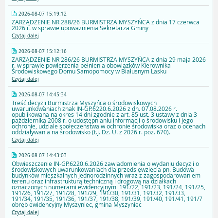
2026-08-07 15:19:12
ZARZĄDZENIE NR 288/26 BURMISTRZA MYSZYŃCA z dnia 17 czerwca
2026 r. w sprawie upoważnienia Sekretarza Gminy
Czytaj dalej
2026-08-07 15:12:16
ZARZĄDZENIE NR 286/26 BURMISTRZA MYSZYŃCA z dnia 29 maja 2026
r. w sprawie powierzenia pełnienia obowiązków Kierownika
Środowiskowego Domu Samopomocy w Białusnym Lasku
Czytaj dalej
2026-08-07 14:45:34
Treść decyzji Burmistrza Myszyńca o środowiskowych
uwarunkowaniach znak IN-GP.6220.6.2026 z dn. 07.08.2026 r.
opublikowana na okres 14 dni zgodnie z art. 85 ust. 3 ustawy z dnia 3
października 2008 r. o udostępnianiu informacji o środowisku i jego
ochronie, udziale społeczeństwa w ochronie środowiska oraz o ocenach
oddziaływania na środowisko (t.j. Dz. U. z 2026 r. poz. 670).
Czytaj dalej
2026-08-07 14:43:03
Obwieszczenie IN-GP.6220.6.2026 zawiadomienia o wydaniu decyzji o
środowiskowych uwarunkowaniach dla przedsięwzięcia pn. Budowa
budynków mieszkalnych jednorodzinnych wraz z zagospodarowaniem
terenu oraz infrastrukturą techniczną i drogową na działkach
oznaczonych numerami ewidencyjnymi 191/22, 191/23, 191/24, 191/25,
191/26, 191/27, 191/28, 191/29, 191/30, 191/31, 191/32, 191/33,
191/34, 191/35, 191/36, 191/37, 191/38, 191/39, 191/40, 191/41, 191/7
obręb ewidencyjny Myszyniec, gmina Myszyniec
Czytaj dalej