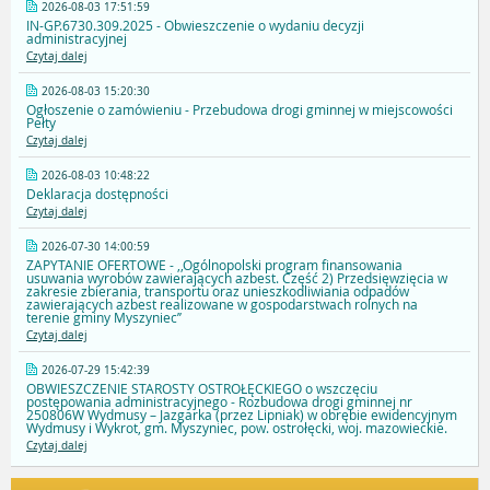
2026-08-03 17:51:59
IN-GP.6730.309.2025 - Obwieszczenie o wydaniu decyzji
administracyjnej
Czytaj dalej
2026-08-03 15:20:30
Ogłoszenie o zamówieniu - Przebudowa drogi gminnej w miejscowości
Pełty
Czytaj dalej
2026-08-03 10:48:22
Deklaracja dostępności
Czytaj dalej
2026-07-30 14:00:59
ZAPYTANIE OFERTOWE - ,,Ogólnopolski program finansowania
usuwania wyrobów zawierających azbest. Część 2) Przedsięwzięcia w
zakresie zbierania, transportu oraz unieszkodliwiania odpadów
zawierających azbest realizowane w gospodarstwach rolnych na
terenie gminy Myszyniec’’
Czytaj dalej
2026-07-29 15:42:39
OBWIESZCZENIE STAROSTY OSTROŁĘCKIEGO o wszczęciu
postępowania administracyjnego - Rozbudowa drogi gminnej nr
250806W Wydmusy – Jazgarka (przez Lipniak) w obrębie ewidencyjnym
Wydmusy i Wykrot, gm. Myszyniec, pow. ostrołęcki, woj. mazowieckie.
Czytaj dalej