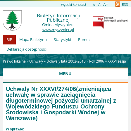
A+
wysoki kontrast
A
RSS
A-
Biuletyn Informacji
Publicznej
Gmina Myszyniec :
www.myszyniec.pl
BIP
Mapa Biuletynu
Statystyki
Pomoc
Deklaracja dostępności
Prawo lokalne »
Uchwały
»
Uchwały lata 2002-2015
»
Rok 2006
»
XXXVI sesja
MENU
Uchwały Nr XXXVI/274/06
(zmieniająca
uchwałę w sprawie zaciągnięcia
długoterminowej pożyczki umarzalnej z
Wojewódzkiego Funduszu Ochrony
Środowiska i Gospodarki Wodnej w
Warszawie)
W sprawie: