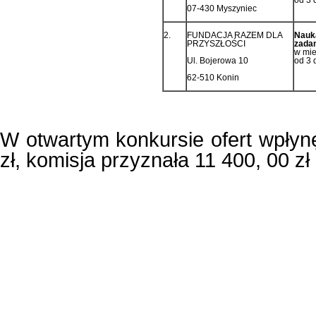
07-430 Myszyniec
2.
FUNDACJA RAZEM DLA
Nauka
PRZYSZŁOŚCI
zada
w mie
Ul. Bojerowa 10
od 3 
62-510 Konin
W otwartym konkursie ofert wpłynę
zł, komisja przyznała 11 400, 00 zł