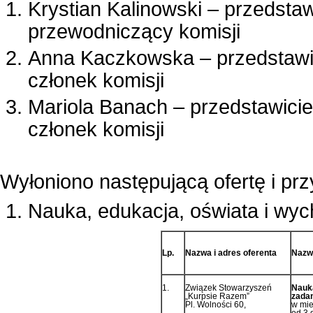
Krystian Kalinowski – przedsta
przewodniczący komisji
Anna Kaczkowska – przedstawi
członek komisji
Mariola Banach – przedstawici
członek komisji
Wyłoniono następującą ofertę i prz
Nauka, edukacja, oświata i wyc
Lp.
Nazwa i adres oferenta
Nazwa
1.
Związek Stowarzyszeń
Nauka
„Kurpsie Razem”
zada
Pl. Wolności 60,
w mie
od 3 