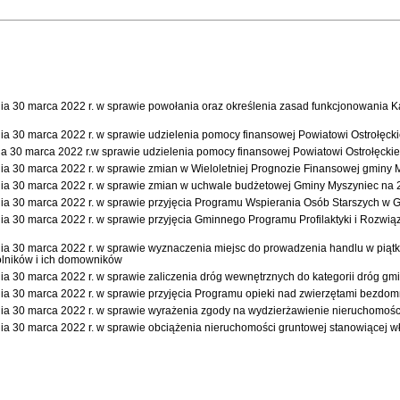
marca 2022 r. w sprawie powołania oraz określenia zasad funkcjonowania Kapi
 marca 2022 r. w sprawie udzielenia pomocy finansowej Powiatowi Ostrołęcki
marca 2022 r.w sprawie udzielenia pomocy finansowej Powiatowi Ostrołęckie
 marca 2022 r. w sprawie zmian w Wieloletniej Prognozie Finansowej gminy M
0 marca 2022 r. w sprawie zmian w uchwale budżetowej Gminy Myszyniec na 
 marca 2022 r. w sprawie przyjęcia Programu Wspierania Osób Starszych w Gm
marca 2022 r. w sprawie przyjęcia Gminnego Programu Profilaktyki i Rozwiązy
marca 2022 r. w sprawie wyznaczenia miejsc do prowadzenia handlu w piątki i
rolników i ich domowników
 marca 2022 r. w sprawie zaliczenia dróg wewnętrznych do kategorii dróg gm
marca 2022 r. w sprawie przyjęcia Programu opieki nad zwierzętami bezdomny
 marca 2022 r. w sprawie wyrażenia zgody na wydzierżawienie nieruchomości g
0 marca 2022 r. w sprawie obciążenia nieruchomości gruntowej stanowiącej 