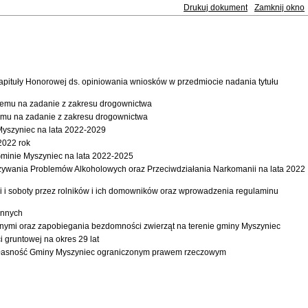
Drukuj dokument
Zamknij okno
tuły Honorowej ds. opiniowania wniosków w przedmiocie nadania tytułu
emu na zadanie z zakresu drogownictwa
mu na zadanie z zakresu drogownictwa
yszyniec na lata 2022-2029
2022 rok
inie Myszyniec na lata 2022-2025
wania Problemów Alkoholowych oraz Przeciwdziałania Narkomanii na lata 2022
 soboty przez rolników i ich domowników oraz wprowadzenia regulaminu
innych
mi oraz zapobiegania bezdomności zwierząt na terenie gminy Myszyniec
runtowej na okres 29 lat
własność Gminy Myszyniec ograniczonym prawem rzeczowym