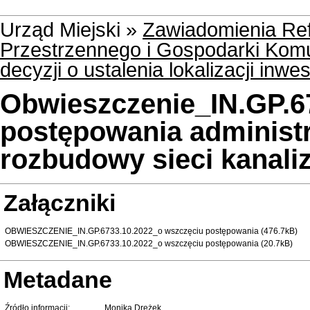
Urząd Miejski »
Zawiadomienia Ref
Przestrzennego i Gospodarki Kom
decyzji o ustalenia lokalizacji inwe
Obwieszczenie_IN.GP.6
postępowania administ
rozbudowy sieci kanaliz
Załączniki
OBWIESZCZENIE_IN.GP.6733.10.2022_o wszczęciu postępowania (476.7kB)
OBWIESZCZENIE_IN.GP.6733.10.2022_o wszczęciu postępowania (20.7kB)
Metadane
Źródło informacji:
Monika Drężek