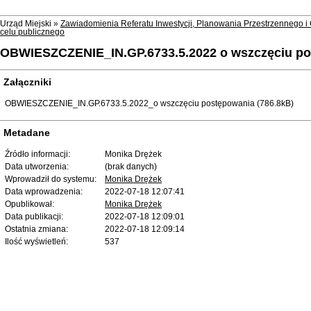
Urząd Miejski »
Zawiadomienia Referatu Inwestycji, Planowania Przestrzennego 
celu publicznego
OBWIESZCZENIE_IN.GP.6733.5.2022 o wszczęciu p
Załączniki
OBWIESZCZENIE_IN.GP.6733.5.2022_o wszczęciu postępowania (786.8kB)
Metadane
Źródło informacji:
Monika Drężek
Data utworzenia:
(brak danych)
Wprowadził do systemu:
Monika Drężek
Data wprowadzenia:
2022-07-18 12:07:41
Opublikował:
Monika Drężek
Data publikacji:
2022-07-18 12:09:01
Ostatnia zmiana:
2022-07-18 12:09:14
Ilość wyświetleń:
537