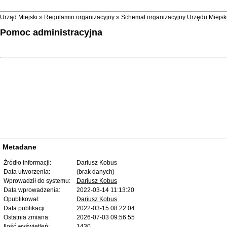
Urząd Miejski »
Regulamin organizacyjny
»
Schemat organizacyjny Urzędu Miejs
Pomoc administracyjna
Metadane
Źródło informacji:
Dariusz Kobus
Data utworzenia:
(brak danych)
Wprowadził do systemu:
Dariusz Kobus
Data wprowadzenia:
2022-03-14 11:13:20
Opublikował:
Dariusz Kobus
Data publikacji:
2022-03-15 08:22:04
Ostatnia zmiana:
2026-07-03 09:56:55
Ilość wyświetleń:
1430