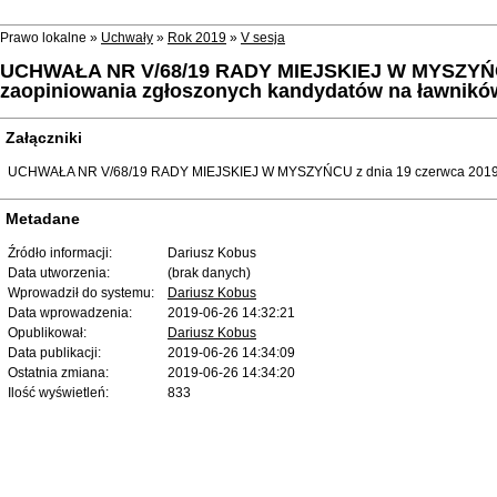
Prawo lokalne »
Uchwały
»
Rok 2019
»
V sesja
UCHWAŁA NR V/68/19 RADY MIEJSKIEJ W MYSZYŃCU z
zaopiniowania zgłoszonych kandydatów na ławnikó
Załączniki
UCHWAŁA NR V/68/19 RADY MIEJSKIEJ W MYSZYŃCU z dnia 19 czerwca 2019 r
Metadane
Źródło informacji:
Dariusz Kobus
Data utworzenia:
(brak danych)
Wprowadził do systemu:
Dariusz Kobus
Data wprowadzenia:
2019-06-26 14:32:21
Opublikował:
Dariusz Kobus
Data publikacji:
2019-06-26 14:34:09
Ostatnia zmiana:
2019-06-26 14:34:20
Ilość wyświetleń:
833