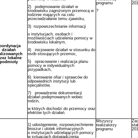
programu
20
2) podejmowanie działań w
środowisku zagrożonym przemocą w
?
rodzinie mających na celu
przeciwdziałanie temu zjawisku,
3) rozpowszechnianie informacji
o instytucjach, osobach i
możliwościach udzielenia pomocy w
środowisku lokalnym,
oordynacja
działań
4) inicjowanie działań w stosunku do
alizowanych
osób stosujących przemoc,
zez lokalne
5) opracowanie i realizacja planu
podmioty
pomocy w indywidualnych
przypadkach,
6) kierowanie ofiar i sprawców do
odpowiednich instytucji lub
specjalistów,
7) prowadzenie dokumentacji
działań podejmowanych wobec
rodzin,
w których dochodzi do przemocy oraz
efektów tych działań.
Wszyscy
Zad
1) udostępnienie, rozpowszechnienie
realizatorzy
sta
broszur i ulotek informacyjnych
programu
20
o instytucjach udzielających pomocy
w sytuacjach doświadczenia