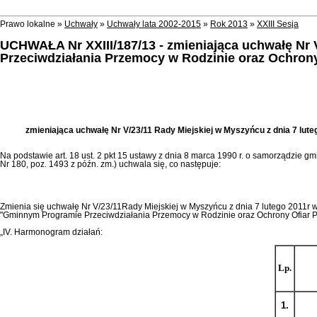
Prawo lokalne »
Uchwały
»
Uchwały lata 2002-2015
»
Rok 2013
»
XXIII Sesja
UCHWAŁA Nr XXIII/187/13 - zmieniająca uchwałę Nr V
Przeciwdziałania Przemocy w Rodzinie oraz Ochrony
zmieniająca uchwałę Nr V/23/11 Rady Miejskiej w Myszyńcu z dnia 7 lut
Na podstawie art. 18 ust. 2 pkt 15 ustawy z dnia 8 marca 1990 r. o samorządzie gminn
Nr 180, poz. 1493 z późn. zm.) uchwala się, co następuje:
Zmienia się uchwałę Nr V/23/11Rady Miejskiej w Myszyńcu z dnia 7 lutego 2011r
"Gminnym Programie Przeciwdziałania Przemocy w Rodzinie oraz Ochrony Ofiar Pr
„IV. Harmonogram działań:
Lp.
1.