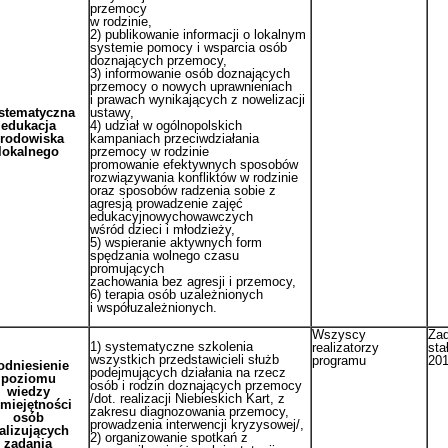
przemocy
w rodzinie,
2) publikowanie informacji o lokalnym
systemie pomocy i wsparcia osób
doznających przemocy,
3) informowanie osób doznających
przemocy o nowych uprawnieniach
i prawach wynikających z nowelizacji
stematyczna
ustawy,
edukacja
4) udział w ogólnopolskich
rodowiska
kampaniach przeciwdziałania
lokalnego
przemocy w rodzinie
promowanie efektywnych sposobów
rozwiązywania konfliktów w rodzinie
oraz sposobów radzenia sobie z
agresją prowadzenie zajęć
edukacyjnowychowawczych
wśród dzieci i młodzieży,
5) wspieranie aktywnych form
spędzania wolnego czasu
promujących
cy w rodzinie,
zachowania bez agresji i przemocy,
6) terapia osób uzależnionych
 doznających przemocy,
i współuzależnionych.
Wszyscy
Zad
1) systematyczne szkolenia
realizatorzy
sta
wszystkich przedstawicieli służb
programu
20
odniesienie
podejmujących działania na rzecz
poziomu
osób i rodzin doznających przemocy
zinie promowanie efektywnych
wiedzy
/dot. realizacji Niebieskich Kart, z
umiejętności
obie z agresją prowadzenie
zakresu diagnozowania przemocy,
osób
prowadzenia interwencji kryzysowej/,
alizujących
2) organizowanie spotkań z
zadania