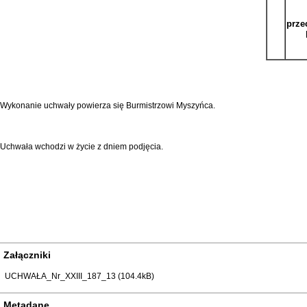
dzieży,
prze
pieranie aktywnych form spędzania wolnego czasu promujących zach
mocy,
a
żnionych
uzależnionych.
Wykonanie uchwały powierza się Burmistrzowi Myszyńca.
Uchwała wchodzi w życie z dniem podjęcia.
Załączniki
UCHWAŁA_Nr_XXIII_187_13 (104.4kB)
Metadane