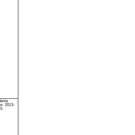
ania
łe: 2013-
15