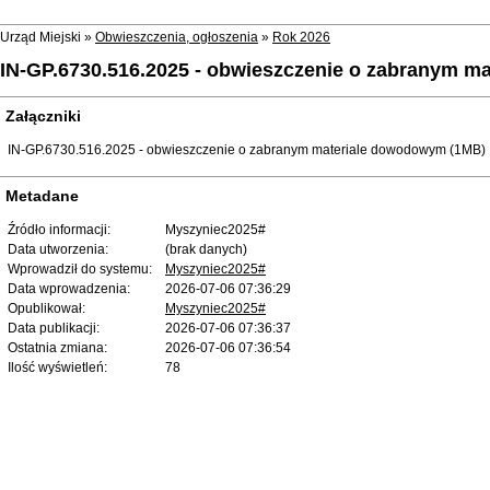
Urząd Miejski »
Obwieszczenia, ogłoszenia
»
Rok 2026
IN-GP.6730.516.2025 - obwieszczenie o zabranym 
Załączniki
IN-GP.6730.516.2025 - obwieszczenie o zabranym materiale dowodowym (1MB)
Metadane
Źródło informacji:
Myszyniec2025#
Data utworzenia:
(brak danych)
Wprowadził do systemu:
Myszyniec2025#
Data wprowadzenia:
2026-07-06 07:36:29
Opublikował:
Myszyniec2025#
Data publikacji:
2026-07-06 07:36:37
Ostatnia zmiana:
2026-07-06 07:36:54
Ilość wyświetleń:
78