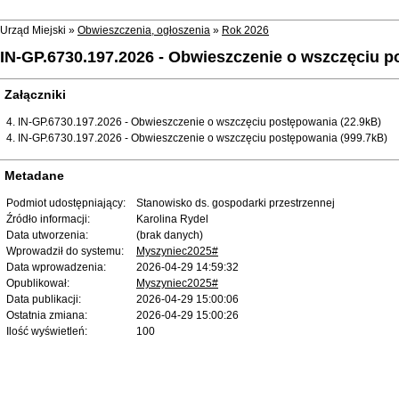
Urząd Miejski »
Obwieszczenia, ogłoszenia
»
Rok 2026
IN-GP.6730.197.2026 - Obwieszczenie o wszczęciu 
Załączniki
4. IN-GP.6730.197.2026 - Obwieszczenie o wszczęciu postępowania (22.9kB)
4. IN-GP.6730.197.2026 - Obwieszczenie o wszczęciu postępowania (999.7kB)
Metadane
Podmiot udostępniający:
Stanowisko ds. gospodarki przestrzennej
Źródło informacji:
Karolina Rydel
Data utworzenia:
(brak danych)
Wprowadził do systemu:
Myszyniec2025#
Data wprowadzenia:
2026-04-29 14:59:32
Opublikował:
Myszyniec2025#
Data publikacji:
2026-04-29 15:00:06
Ostatnia zmiana:
2026-04-29 15:00:26
Ilość wyświetleń:
100