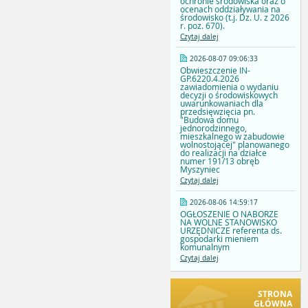
ochronie środowiska oraz o
ocenach oddziaływania na
środowisko (t.j. Dz. U. z 2026
r. poz. 670).
Czytaj dalej
2026-08-07 09:06:33
Obwieszczenie IN-
GP.6220.4.2026
zawiadomienia o wydaniu
decyzji o środowiskowych
uwarunkowaniach dla
przedsięwzięcia pn.
"Budowa domu
jednorodzinnego,
mieszkalnego w zabudowie
wolnostojącej" planowanego
do realizacji na działce
numer 191/13 obręb
Myszyniec
Czytaj dalej
2026-08-06 14:59:17
OGŁOSZENIE O NABORZE
NA WOLNE STANOWISKO
URZĘDNICZE referenta ds.
gospodarki mieniem
komunalnym
Czytaj dalej
STRONA
GŁÓWNA