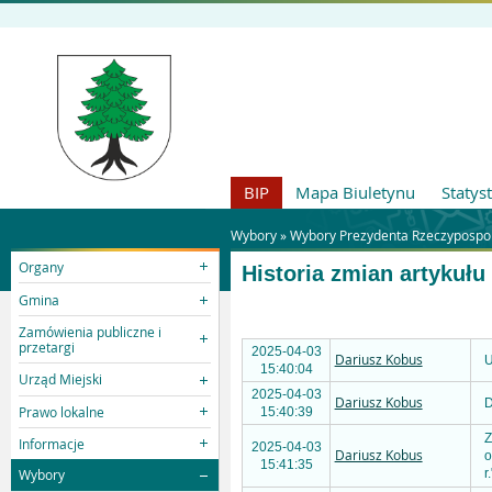
BIP
Mapa Biuletynu
Statys
Wybory »
Wybory Prezydenta Rzeczypospolit
Organy
Historia zmian artykułu
Gmina
Zamówienia publiczne i
przetargi
2025-04-03
Dariusz Kobus
U
15:40:04
Urząd Miejski
2025-04-03
Dariusz Kobus
D
Prawo lokalne
15:40:39
Z
Informacje
2025-04-03
Dariusz Kobus
o
15:41:35
r.
Wybory