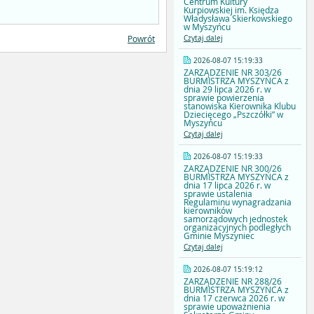
Centrum Kultury
Kurpiowskiej im. Księdza
Władysława Skierkowskiego
w Myszyńcu
Powrót
Czytaj dalej
2026-08-07 15:19:33
ZARZĄDZENIE NR 303/26
BURMISTRZA MYSZYŃCA z
dnia 29 lipca 2026 r. w
sprawie powierzenia
stanowiska Kierownika Klubu
Dziecięcego „Pszczółki” w
Myszyńcu
Czytaj dalej
2026-08-07 15:19:33
ZARZĄDZENIE NR 300/26
BURMISTRZA MYSZYŃCA z
dnia 17 lipca 2026 r. w
sprawie ustalenia
Regulaminu wynagradzania
kierowników
samorządowych jednostek
organizacyjnych podległych
Gminie Myszyniec
Czytaj dalej
2026-08-07 15:19:12
ZARZĄDZENIE NR 288/26
BURMISTRZA MYSZYŃCA z
dnia 17 czerwca 2026 r. w
sprawie upoważnienia