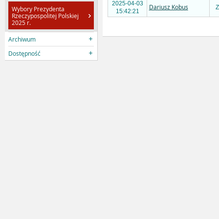
2025-04-03
Dariusz Kobus
Z
Wybory Prezydenta
15:42:21
Rzeczypospolitej Polskiej
2025 r.
Archiwum
Dostępność