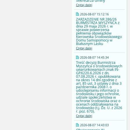
Sekretarza Gminy
Czytaj dalej
2026-08-07 15:12:16
ZARZĄDZENIE NR 286/26
BURMISTRZA MYSZYŃCA z
dnia 29 maja 2026 r. w
sprawie powierzenia
pełnienia obowiązków
Kierownika Środowiskowego
Domu Samopomocy w
Białusnym Lasku
Czytaj dalej
2026-08-07 14:45:34
Treść decyzji Burmistrza
Myszyńca o środowiskowych
uwarunkowaniach znak IN-
GP.6220.6.2026 z dn.
07.08.2026 r. opublikowana
na okres 14 dni zgodnie z
art. 85 ust. 3 ustawy z dnia 3
października 2008 r. o
udostępnianiu informacji o
środowisku i jego ochronie,
udziale społeczeństwa w
ochronie środowiska oraz o
ocenach oddziaływania na
środowisko (t.j. Dz. U. z 2026
r. poz. 670).
Czytaj dalej
2026-08-07 14:43:03