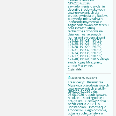
Obwieszczenie IN-
GP.6220.6.2026
zawiadomienia o wydaniu
decyzji o środowiskowych
uwarunkowaniach dla
przedsięwzięcia pn. Budowa
budynków mieszkalnych
jednorodzinnych wraz z
zagospodarowaniem terenu
oraz infrastrukturą
techniczną i drogową na
działkach oznaczonych
numerami ewidencyjnymi
191/22, 191/23, 191/24,
191/25, 191/26, 191/27,
191/28, 191/29, 191/30,
191/31, 191/32, 191/33,
191/34, 191/35, 191/36,
191/37, 191/38, 191/39,
191/40, 191/41, 191/7 obręb
ewidencyjny Myszyniec,
gmina Myszyniec
Czytaj dalej
2026-08-07 09:31:46
Treść decyzji Burmistrza
Myszyńca o środowiskowych
uwarunkowaniach znak IN-
GP.6220.4.2026 z dn.
06.08.2026 r. opublikowana
na okres 14 dni zgodnie z
art. 85 ust. 3 ustawy z dnia 3
października 2008 r. o
udostępnianiu informacji o
środowisku i jego ochronie,
udziale społeczeństwa w