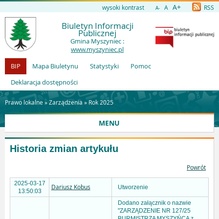
A+
wysoki kontrast
A
RSS
A-
Biuletyn Informacji
Publicznej
Gmina Myszyniec :
www.myszyniec.pl
BIP
Mapa Biuletynu
Statystyki
Pomoc
Deklaracja dostępności
Prawo lokalne »
Zarządzenia
»
Rok 2025
MENU
Historia zmian artykułu
Powrót
2025-03-17
Dariusz Kobus
Utworzenie
13:50:03
Dodano załącznik o nazwie
"ZARZĄDZENIE NR 127/25
BURMISTRZA MYSZYŃCA z