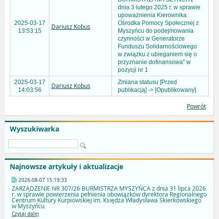
dnia 3 lutego 2025 r. w sprawie
upoważnienia Kierownika
2025-03-17
Ośrodka Pomocy Społecznej z
Dariusz Kobus
13:53:15
Myszyńcu do podejmowania
czynności w Generatorze
Funduszu Solidarnościowego
w związku z ubieganiem się o
przyznanie dofinansowa" w
pozycji nr 1
2025-03-17
Zmiana statusu [Przed
Dariusz Kobus
14:03:56
publikacją] -> [Opublikowany]
Powrót
Wyszukiwarka
Najnowsze artykuły i aktualizacje
2026-08-07 15:19:33
ZARZĄDZENIE NR 307/26 BURMISTRZA MYSZYŃCA z dnia 31 lipca 2026
r. w sprawie powierzenia pełnienia obowiązków dyrektora Regionalnego
Centrum Kultury Kurpiowskiej im. Księdza Władysława Skierkowskiego
w Myszyńcu
Czytaj dalej