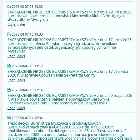
2026-08-07 15:19:33
ZARZĄDZENIE NR 303/26 BURMISTRZA MYSZYŃCA z dnia 29 lipca 2026
r. w sprawie powierzenia stanowiska Kierownika Klubu Dziecięcego
„Pszczółki” w Myszyńcu
Czytaj dalej
2026-08-07 15:19:33
ZARZĄDZENIE NR 300/26 BURMISTRZA MYSZYŃCA z dnia 17 lipca 2026
r. w sprawie ustalenia Regulaminu wynagradzania kierowników
samorządowych jednostek organizacyjnych podległych Gminie
Myszyniec
Czytaj dalej
2026-08-07 15:19:12
ZARZĄDZENIE NR 288/26 BURMISTRZA MYSZYŃCA z dnia 17 czerwca
2026 r. w sprawie upoważnienia Sekretarza Gminy
Czytaj dalej
2026-08-07 15:12:16
ZARZĄDZENIE NR 286/26 BURMISTRZA MYSZYŃCA z dnia 29 maja 2026
r. w sprawie powierzenia pełnienia obowiązków Kierownika
Środowiskowego Domu Samopomocy w Białusnym Lasku
Czytaj dalej
2026-08-07 14:45:34
Treść decyzji Burmistrza Myszyńca o środowiskowych
uwarunkowaniach znak IN-GP.6220.6.2026 z dn. 07.08.2026 r.
opublikowana na okres 14 dni zgodnie z art. 85 ust. 3 ustawy z dnia 3
października 2008 r. o udostępnianiu informacji o środowisku i jego
ochronie, udziale społeczeństwa w ochronie środowiska oraz o ocenach