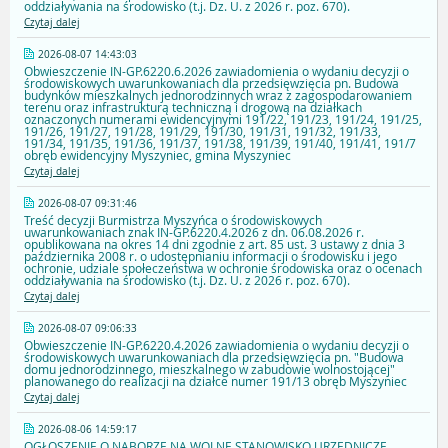
oddziaływania na środowisko (t.j. Dz. U. z 2026 r. poz. 670).
Czytaj dalej
2026-08-07 14:43:03
Obwieszczenie IN-GP.6220.6.2026 zawiadomienia o wydaniu decyzji o
środowiskowych uwarunkowaniach dla przedsięwzięcia pn. Budowa
budynków mieszkalnych jednorodzinnych wraz z zagospodarowaniem
terenu oraz infrastrukturą techniczną i drogową na działkach
oznaczonych numerami ewidencyjnymi 191/22, 191/23, 191/24, 191/25,
191/26, 191/27, 191/28, 191/29, 191/30, 191/31, 191/32, 191/33,
191/34, 191/35, 191/36, 191/37, 191/38, 191/39, 191/40, 191/41, 191/7
obręb ewidencyjny Myszyniec, gmina Myszyniec
Czytaj dalej
2026-08-07 09:31:46
Treść decyzji Burmistrza Myszyńca o środowiskowych
uwarunkowaniach znak IN-GP.6220.4.2026 z dn. 06.08.2026 r.
opublikowana na okres 14 dni zgodnie z art. 85 ust. 3 ustawy z dnia 3
października 2008 r. o udostępnianiu informacji o środowisku i jego
ochronie, udziale społeczeństwa w ochronie środowiska oraz o ocenach
oddziaływania na środowisko (t.j. Dz. U. z 2026 r. poz. 670).
Czytaj dalej
2026-08-07 09:06:33
Obwieszczenie IN-GP.6220.4.2026 zawiadomienia o wydaniu decyzji o
środowiskowych uwarunkowaniach dla przedsięwzięcia pn. "Budowa
domu jednorodzinnego, mieszkalnego w zabudowie wolnostojącej"
planowanego do realizacji na działce numer 191/13 obręb Myszyniec
Czytaj dalej
2026-08-06 14:59:17
OGŁOSZENIE O NABORZE NA WOLNE STANOWISKO URZĘDNICZE