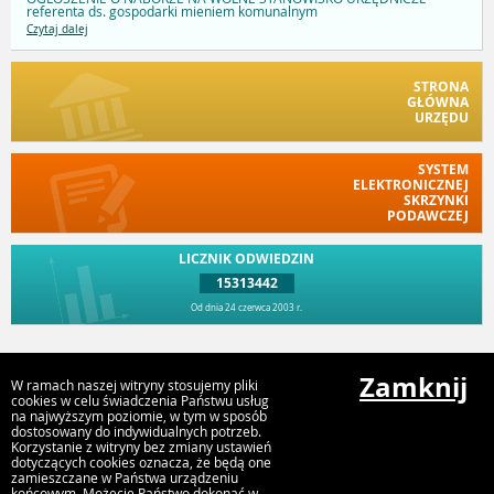
referenta ds. gospodarki mieniem komunalnym
Czytaj dalej
STRONA
GŁÓWNA
URZĘDU
SYSTEM
ELEKTRONICZNEJ
SKRZYNKI
PODAWCZEJ
LICZNIK ODWIEDZIN
15313442
Od dnia 24 czerwca 2003 r.
Przejdź do góry
Zamknij
W ramach naszej witryny stosujemy pliki
cookies w celu świadczenia Państwu usług
na najwyższym poziomie, w tym w sposób
dostosowany do indywidualnych potrzeb.
Urząd Miejski w Myszyńcu
Korzystanie z witryny bez zmiany ustawień
ul. Plac Wolności 60, 07-430 Myszyniec
dotyczących cookies oznacza, że będą one
zamieszczane w Państwa urządzeniu
końcowym. Możecie Państwo dokonać w