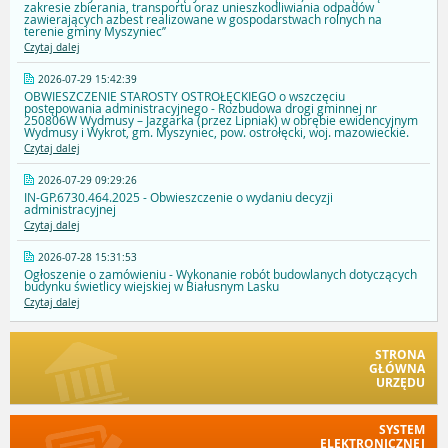
zakresie zbierania, transportu oraz unieszkodliwiania odpadów
zawierających azbest realizowane w gospodarstwach rolnych na
terenie gminy Myszyniec’’
Czytaj dalej
2026-07-29 15:42:39
OBWIESZCZENIE STAROSTY OSTROŁĘCKIEGO o wszczęciu
postępowania administracyjnego - Rozbudowa drogi gminnej nr
250806W Wydmusy – Jazgarka (przez Lipniak) w obrębie ewidencyjnym
Wydmusy i Wykrot, gm. Myszyniec, pow. ostrołęcki, woj. mazowieckie.
Czytaj dalej
2026-07-29 09:29:26
IN-GP.6730.464.2025 - Obwieszczenie o wydaniu decyzji
administracyjnej
Czytaj dalej
2026-07-28 15:31:53
Ogłoszenie o zamówieniu - Wykonanie robót budowlanych dotyczących
budynku świetlicy wiejskiej w Białusnym Lasku
Czytaj dalej
STRONA
GŁÓWNA
URZĘDU
SYSTEM
ELEKTRONICZNEJ