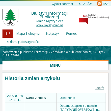
A+
wysoki kontrast
A
RSS
A-
Biuletyn Informacji
Publicznej
Gmina Myszyniec :
www.myszyniec.pl
BIP
Mapa Biuletynu
Statystyki
Pomoc
Deklaracja dostępności
Zamówienia publiczne i przetargi »
Zamówienia publiczne poniżej 170 tys
»
ARCHIWUM
MENU
Historia zmian artykułu
Powrót
2020-09-29
Dariusz Kobus
Utworzenie
14:17:11
Dodano załącznik o nazwie
"ZAPYTANIE OFERTOWE -na