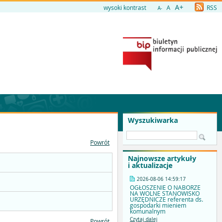
A+
wysoki kontrast
A
RSS
A-
Wyszukiwarka
Powrót
Najnowsze artykuły
i aktualizacje
2026-08-06 14:59:17
OGŁOSZENIE O NABORZE
NA WOLNE STANOWISKO
URZĘDNICZE referenta ds.
gospodarki mieniem
komunalnym
Czytaj dalej
Powrót