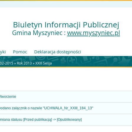
Biuletyn Informacji Publicznej
Gmina Myszyniec :
www.myszyniec.pl
tyki
Pomoc
Deklaracja dostępności
002-2015
»
Rok 2013
»
XXIII Sesja
tworzenie
odano załącznik o nazwie "UCHWAŁA_Nr_XXIII_184_13"
miana statusu [Przed publikacją] -> [Opublikowany]