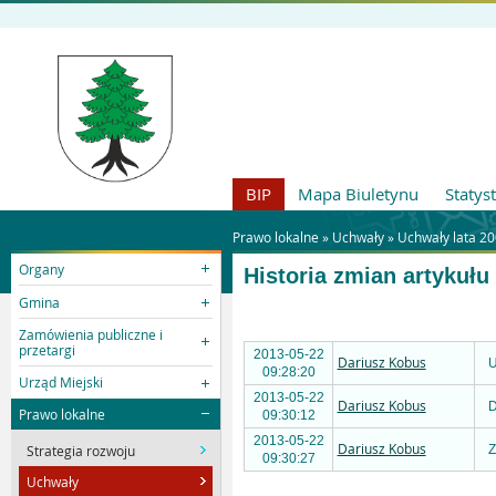
BIP
Mapa Biuletynu
Statys
Prawo lokalne »
Uchwały
»
Uchwały lata 2
Organy
Historia zmian artykułu
Gmina
Zamówienia publiczne i
przetargi
2013-05-22
Dariusz Kobus
U
09:28:20
Urząd Miejski
2013-05-22
Dariusz Kobus
D
Prawo lokalne
09:30:12
2013-05-22
Dariusz Kobus
Strategia rozwoju
Z
09:30:27
Uchwały