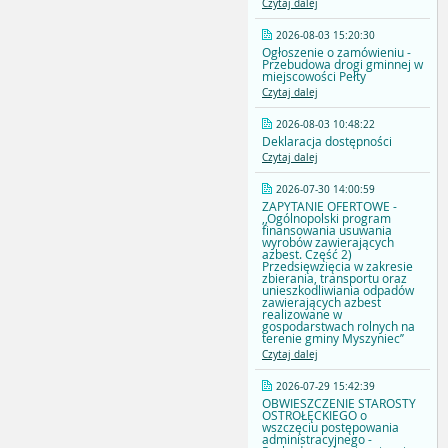
Czytaj dalej
2026-08-03 15:20:30
Ogłoszenie o zamówieniu -
Przebudowa drogi gminnej w
miejscowości Pełty
Czytaj dalej
2026-08-03 10:48:22
Deklaracja dostępności
Czytaj dalej
2026-07-30 14:00:59
ZAPYTANIE OFERTOWE -
,,Ogólnopolski program
finansowania usuwania
wyrobów zawierających
azbest. Część 2)
Przedsięwzięcia w zakresie
zbierania, transportu oraz
unieszkodliwiania odpadów
zawierających azbest
realizowane w
gospodarstwach rolnych na
terenie gminy Myszyniec’’
Czytaj dalej
2026-07-29 15:42:39
OBWIESZCZENIE STAROSTY
OSTROŁĘCKIEGO o
wszczęciu postępowania
administracyjnego -