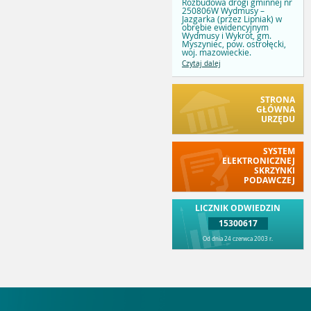
Rozbudowa drogi gminnej nr
250806W Wydmusy –
Jazgarka (przez Lipniak) w
obrębie ewidencyjnym
Wydmusy i Wykrot, gm.
Myszyniec, pow. ostrołęcki,
woj. mazowieckie.
Czytaj dalej
STRONA
GŁÓWNA
URZĘDU
SYSTEM
ELEKTRONICZNEJ
SKRZYNKI
PODAWCZEJ
LICZNIK ODWIEDZIN
15300617
Od dnia 24 czerwca 2003 r.