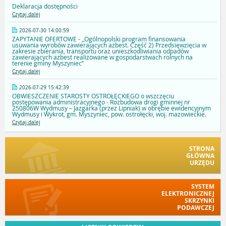
Deklaracja dostępności
Czytaj dalej
2026-07-30 14:00:59
ZAPYTANIE OFERTOWE - ,,Ogólnopolski program finansowania
usuwania wyrobów zawierających azbest. Część 2) Przedsięwzięcia w
zakresie zbierania, transportu oraz unieszkodliwiania odpadów
zawierających azbest realizowane w gospodarstwach rolnych na
terenie gminy Myszyniec’’
Czytaj dalej
2026-07-29 15:42:39
OBWIESZCZENIE STAROSTY OSTROŁĘCKIEGO o wszczęciu
postępowania administracyjnego - Rozbudowa drogi gminnej nr
250806W Wydmusy – Jazgarka (przez Lipniak) w obrębie ewidencyjnym
Wydmusy i Wykrot, gm. Myszyniec, pow. ostrołęcki, woj. mazowieckie.
Czytaj dalej
STRONA
GŁÓWNA
URZĘDU
SYSTEM
ELEKTRONICZNEJ
SKRZYNKI
PODAWCZEJ