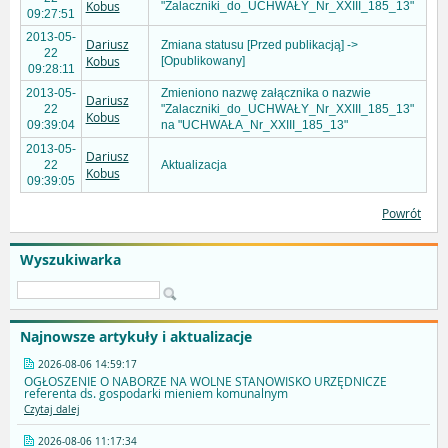
Kobus
"Zalaczniki_do_UCHWAŁY_Nr_XXIII_185_13"
09:27:51
2013-05-
Dariusz
Zmiana statusu [Przed publikacją] ->
22
Kobus
[Opublikowany]
09:28:11
2013-05-
Zmieniono nazwę załącznika o nazwie
Dariusz
22
"Zalaczniki_do_UCHWAŁY_Nr_XXIII_185_13"
Kobus
09:39:04
na "UCHWAŁA_Nr_XXIII_185_13"
2013-05-
Dariusz
22
Aktualizacja
Kobus
09:39:05
Powrót
Wyszukiwarka
Najnowsze artykuły i aktualizacje
2026-08-06 14:59:17
OGŁOSZENIE O NABORZE NA WOLNE STANOWISKO URZĘDNICZE
referenta ds. gospodarki mieniem komunalnym
Czytaj dalej
2026-08-06 11:17:34