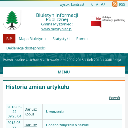
A+
wysoki kontrast
A
RSS
A-
Biuletyn Informacji
Publicznej
Gmina Myszyniec :
www.myszyniec.pl
BIP
Mapa Biuletynu
Statystyki
Pomoc
Deklaracja dostępności
Prawo lokalne »
Uchwały
»
Uchwały lata 2002-2015
»
Rok 2013
»
XXIII Sesja
MENU
Historia zmian artykułu
Powrót
2013-05-
Dariusz
22
Utworzenie
Kobus
09:23:04
2013-05-
Dariusz
Dodano załącznik o nazwie
22