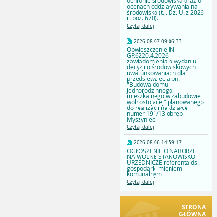
ochronie środowiska oraz o
ocenach oddziaływania na
środowisko (t.j. Dz. U. z 2026
r. poz. 670).
Czytaj dalej
2026-08-07 09:06:33
Obwieszczenie IN-
GP.6220.4.2026
zawiadomienia o wydaniu
decyzji o środowiskowych
uwarunkowaniach dla
przedsięwzięcia pn.
"Budowa domu
jednorodzinnego,
mieszkalnego w zabudowie
wolnostojącej" planowanego
do realizacji na działce
numer 191/13 obręb
Myszyniec
Czytaj dalej
2026-08-06 14:59:17
OGŁOSZENIE O NABORZE
NA WOLNE STANOWISKO
URZĘDNICZE referenta ds.
gospodarki mieniem
komunalnym
Czytaj dalej
STRONA
GŁÓWNA