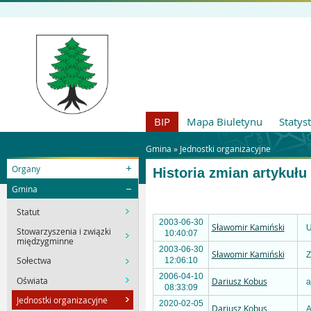
BIP
Mapa Biuletynu
Statys
Gmina »
Jednostki organizacyjne
Organy
Historia zmian artykułu
Gmina
Statut
2003-06-30
Sławomir Kamiński
U
Stowarzyszenia i związki
10:40:07
międzygminne
2003-06-30
Sławomir Kamiński
Z
Sołectwa
12:06:10
2006-04-10
Oświata
Dariusz Kobus
a
08:33:09
Jednostki organizacyjne
2020-02-05
Dariusz Kobus
A