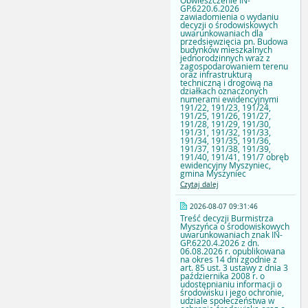
Obwieszczenie IN-
GP.6220.6.2026
zawiadomienia o wydaniu
decyzji o środowiskowych
uwarunkowaniach dla
przedsięwzięcia pn. Budowa
budynków mieszkalnych
jednorodzinnych wraz z
zagospodarowaniem terenu
oraz infrastrukturą
techniczną i drogową na
działkach oznaczonych
numerami ewidencyjnymi
191/22, 191/23, 191/24,
191/25, 191/26, 191/27,
191/28, 191/29, 191/30,
191/31, 191/32, 191/33,
191/34, 191/35, 191/36,
191/37, 191/38, 191/39,
191/40, 191/41, 191/7 obręb
ewidencyjny Myszyniec,
gmina Myszyniec
Czytaj dalej
2026-08-07 09:31:46
Treść decyzji Burmistrza
Myszyńca o środowiskowych
uwarunkowaniach znak IN-
GP.6220.4.2026 z dn.
06.08.2026 r. opublikowana
na okres 14 dni zgodnie z
art. 85 ust. 3 ustawy z dnia 3
października 2008 r. o
udostępnianiu informacji o
środowisku i jego ochronie,
udziale społeczeństwa w