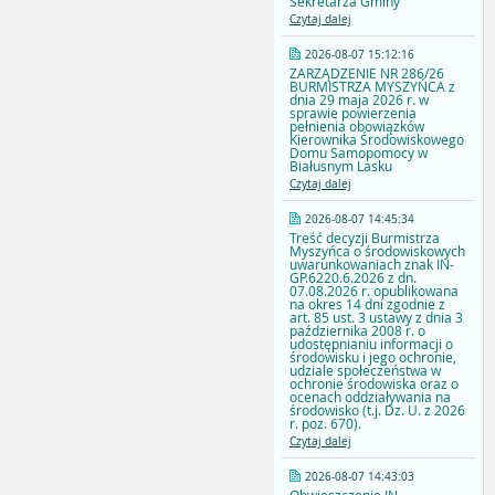
Sekretarza Gminy
Czytaj dalej
2026-08-07 15:12:16
ZARZĄDZENIE NR 286/26
BURMISTRZA MYSZYŃCA z
dnia 29 maja 2026 r. w
sprawie powierzenia
pełnienia obowiązków
Kierownika Środowiskowego
Domu Samopomocy w
Białusnym Lasku
Czytaj dalej
2026-08-07 14:45:34
Treść decyzji Burmistrza
Myszyńca o środowiskowych
uwarunkowaniach znak IN-
GP.6220.6.2026 z dn.
07.08.2026 r. opublikowana
na okres 14 dni zgodnie z
art. 85 ust. 3 ustawy z dnia 3
października 2008 r. o
udostępnianiu informacji o
środowisku i jego ochronie,
udziale społeczeństwa w
ochronie środowiska oraz o
ocenach oddziaływania na
środowisko (t.j. Dz. U. z 2026
r. poz. 670).
Czytaj dalej
2026-08-07 14:43:03