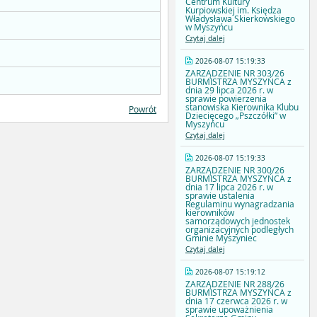
Centrum Kultury
Kurpiowskiej im. Księdza
Władysława Skierkowskiego
w Myszyńcu
Czytaj dalej
2026-08-07 15:19:33
ZARZĄDZENIE NR 303/26
BURMISTRZA MYSZYŃCA z
dnia 29 lipca 2026 r. w
sprawie powierzenia
stanowiska Kierownika Klubu
Powrót
Dziecięcego „Pszczółki” w
Myszyńcu
Czytaj dalej
2026-08-07 15:19:33
ZARZĄDZENIE NR 300/26
BURMISTRZA MYSZYŃCA z
dnia 17 lipca 2026 r. w
sprawie ustalenia
Regulaminu wynagradzania
kierowników
samorządowych jednostek
organizacyjnych podległych
Gminie Myszyniec
Czytaj dalej
2026-08-07 15:19:12
ZARZĄDZENIE NR 288/26
BURMISTRZA MYSZYŃCA z
dnia 17 czerwca 2026 r. w
sprawie upoważnienia