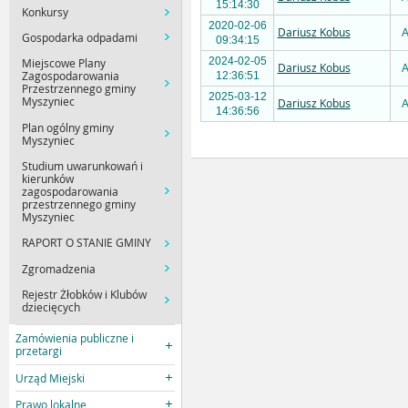
15:14:30
Konkursy
2020-02-06
Dariusz Kobus
A
Gospodarka odpadami
09:34:15
2024-02-05
Miejscowe Plany
Dariusz Kobus
A
Zagospodarowania
12:36:51
Przestrzennego gminy
2025-03-12
Myszyniec
Dariusz Kobus
A
14:36:56
Plan ogólny gminy
Myszyniec
Studium uwarunkowań i
kierunków
zagospodarowania
przestrzennego gminy
Myszyniec
RAPORT O STANIE GMINY
Zgromadzenia
Rejestr Żłobków i Klubów
dziecięcych
Zamówienia publiczne i
przetargi
Urząd Miejski
Prawo lokalne