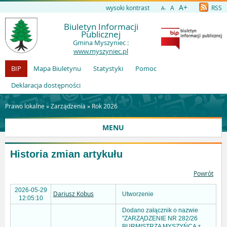
A+
wysoki kontrast
A
RSS
A-
Biuletyn Informacji
Publicznej
Gmina Myszyniec :
www.myszyniec.pl
BIP
Mapa Biuletynu
Statystyki
Pomoc
Deklaracja dostępności
Prawo lokalne »
Zarządzenia
»
Rok 2026
MENU
Historia zmian artykułu
Powrót
2026-05-29
Dariusz Kobus
Utworzenie
12:05:10
Dodano załącznik o nazwie
"ZARZĄDZENIE NR 282/26
BURMISTRZA MYSZYŃCA z