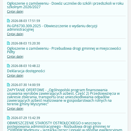
Ogłoszenie o zamówieniu - Dowóz uczniów do szkół i przedszkoli w roku
szkolnym 2026/2027
Czytaj dalej
2026-08-03 17:51:59
IN-GP.6730.309.2025 - Obwieszczenie o wydaniu decyzji
administracyjnej
Czytaj dalej
2026-08-03 15:20:30
Ogłoszenie o zamówieniu - Przebudowa drogi gminnej w miejscowości
Pełty
Czytaj dalej
2026-08-03 10:48:22
Deklaracja dostępności
Czytaj dalej
2026-07-30 14:00:59
ZAPYTANIE OFERTOWE - ,,Ogólnopolski program finansowania
usuwania wyrobów zawierających azbest. Część 2) Przedsięwzięcia w
zakresie zbierania, transportu oraz unieszkodliwiania odpadów
zawierających azbest realizowane w gospodarstwach rolnych na
terenie gminy Myszyniec’’
Czytaj dalej
2026-07-29 15:42:39
OBWIESZCZENIE STAROSTY OSTROŁĘCKIEGO o wszczęciu
postępowania administracyjnego - Rozbudowa drogi gminnej nr
250806W Wydmusy – Jazgarka (przez Lipniak) w obrębie ewidencyjnym