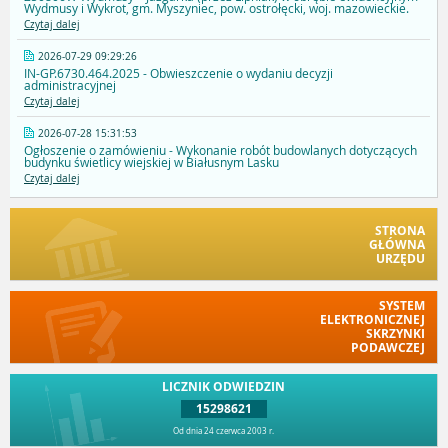
Wydmusy i Wykrot, gm. Myszyniec, pow. ostrołęcki, woj. mazowieckie.
Czytaj dalej
2026-07-29 09:29:26
IN-GP.6730.464.2025 - Obwieszczenie o wydaniu decyzji
administracyjnej
Czytaj dalej
2026-07-28 15:31:53
Ogłoszenie o zamówieniu - Wykonanie robót budowlanych dotyczących
budynku świetlicy wiejskiej w Białusnym Lasku
Czytaj dalej
STRONA
GŁÓWNA
URZĘDU
SYSTEM
ELEKTRONICZNEJ
SKRZYNKI
PODAWCZEJ
LICZNIK ODWIEDZIN
15298621
Od dnia 24 czerwca 2003 r.