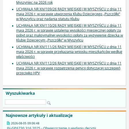
Myszyniec na 2026 rok
UCHWAŁA NR XIV/109/26 RADY MIEJSKIEJ W MYSZYŃCU z dnia 11
maja 2026 r. w sprawie utworzenia Klubu Dziecięcego „Pszczółki”
w Myszyńcu oraz nadania statutu Klubu
UCHWAŁA NR XIV/110/26 RADY MIEJSKIEJ W MYSZYŃCU z dnia 11
maja 2026 r. w sprawie ustalenia wysokości miesięcznej opłaty za
pobyt oraz maksymalnej wysokości opłaty za wyżywienie dziecka w
Klubie Dziecięcym „Pszczółki” w Myszyńcu
UCHWAŁA NR XIV/111/26 RADY MIEJSKIEJ W MYSZYŃCU z dnia 11
maja 2026 r. w sprawie przekazania wniosku mieszkańców według
właściwości
UCHWAŁA NR XIV/112/26 RADY MIEJSKIEJ W MYSZYŃCU z dnia 11
maja 2026 r. w sprawie rozpatrzenia petycji dotyczącej szczepień
przeciwko HPV
Wyszukiwarka
Najnowsze artykuły i aktualizacje
2026-08-05 09:06:48
IN-GP.6730.316.2025 - Obwieszczenie o wydaniu decyzji