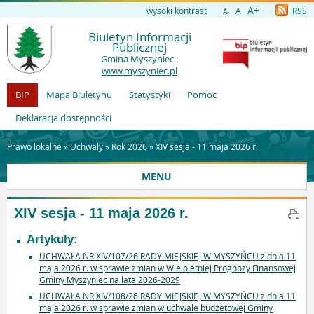
A+
wysoki kontrast
A
RSS
A-
Biuletyn Informacji
Publicznej
Gmina Myszyniec :
www.myszyniec.pl
BIP
Mapa Biuletynu
Statystyki
Pomoc
Deklaracja dostępności
Prawo lokalne »
Uchwały
»
Rok 2026
»
XIV sesja - 11 maja 2026 r.
MENU
XIV sesja - 11 maja 2026 r.
Artykuły:
UCHWAŁA NR XIV/107/26 RADY MIEJSKIEJ W MYSZYŃCU z dnia 11
maja 2026 r. w sprawie zmian w Wieloletniej Prognozy Finansowej
Gminy Myszyniec na lata 2026-2029
UCHWAŁA NR XIV/108/26 RADY MIEJSKIEJ W MYSZYŃCU z dnia 11
maja 2026 r. w sprawie zmian w uchwale budżetowej Gminy