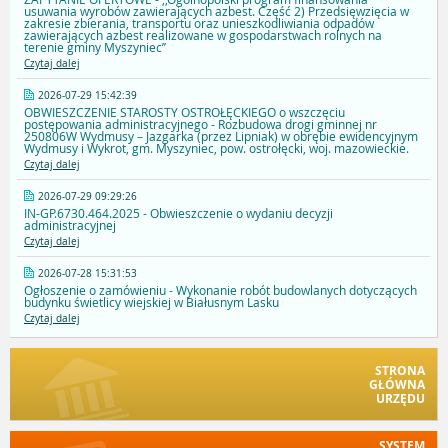
usuwania wyrobów zawierających azbest. Część 2) Przedsięwzięcia w
zakresie zbierania, transportu oraz unieszkodliwiania odpadów
zawierających azbest realizowane w gospodarstwach rolnych na
terenie gminy Myszyniec’’
Czytaj dalej
2026-07-29 15:42:39
OBWIESZCZENIE STAROSTY OSTROŁĘCKIEGO o wszczęciu
postępowania administracyjnego - Rozbudowa drogi gminnej nr
250806W Wydmusy – Jazgarka (przez Lipniak) w obrębie ewidencyjnym
Wydmusy i Wykrot, gm. Myszyniec, pow. ostrołęcki, woj. mazowieckie.
Czytaj dalej
2026-07-29 09:29:26
IN-GP.6730.464.2025 - Obwieszczenie o wydaniu decyzji
administracyjnej
Czytaj dalej
2026-07-28 15:31:53
Ogłoszenie o zamówieniu - Wykonanie robót budowlanych dotyczących
budynku świetlicy wiejskiej w Białusnym Lasku
Czytaj dalej
STRONA
GŁÓWNA
URZĘDU
SYSTEM